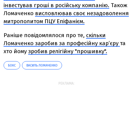
інвестував гроші в російську компанію.
Також
Ломаченко
висловлював своє незадоволення
митрополитом ПЦУ Епіфанієм.
Раніше повідомлялося про те,
скільки
Ломаченко заробив за професійну кар’єру
та
хто йому
зробив релігійну "прошивку".
БОКС
ВАСИЛЬ ЛОМАЧЕНКО
РЕКЛАМА: