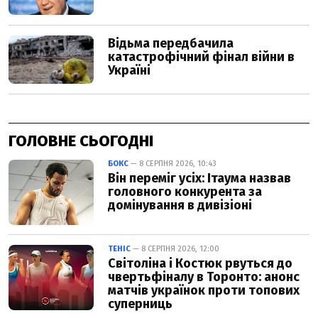
ГОЛОВНЕ СЬОГОДНІ
БОКС
— 8 СЕРПНЯ 2026, 10:43
Він переміг усіх: Ітаума назвав
головного конкурента за
домінування в дивізіоні
ТЕНІС
— 8 СЕРПНЯ 2026, 12:00
Світоліна і Костюк рвуться до
чвертьфіналу в Торонто: анонс
матчів українок проти топових
суперниць