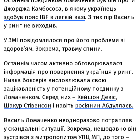
Останнім поєдинком Ломаченка був бій проти
Джорджа Камбососа
,
в якому українець
здобув пояс IBF в легкій вазі
. З тих пір Василь
у ринг не виходив.
У ЗМІ повідомлялося про його проблеми зі
здоров’ям. Зокрема, травму спини.
Останнім часом активно обговорювалася
інформація про повернення українця у ринг.
Низка боксерів висловлювал
а
свою
зацікавленість у потенційному поєдинку з
Ломаченком. Серед них –
Кейшон Девіс
,
Шакур Стівенсон
і навіть
росіянин
Абдуллаєв.
Василь Ломаченко неодноразово потрапляв
у скандальні ситуації. Зокрема, нещодавно він
зустрівся з митрополитом УПЦ МП
,
до того
–