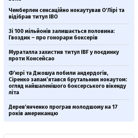
Чемберлен сенсаційно нокаутував О'Лірі та
відібрав титул IBO
Зі 100 мільйонів залишається половина:
Гвоздик – про гонорари боксерів
Мураталла захистив титул IBF у поєдинку
проти Консейсао
Ф’юрі та Джошуа побили андердогів,
Сіренко запам’ятався брутальним нокаутом:
огляд найшаленішого боксерського вікенду
літа
Дерев'янченко програв молодшому на 17
років американцю