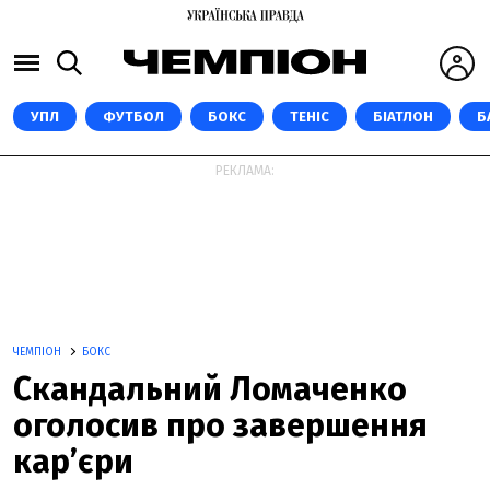
УПЛ
ФУТБОЛ
БОКС
ТЕНІС
БІАТЛОН
Б
РЕКЛАМА:
ЧЕМПІОН
БОКС
Скандальний Ломаченко
оголосив про завершення
кар’єри