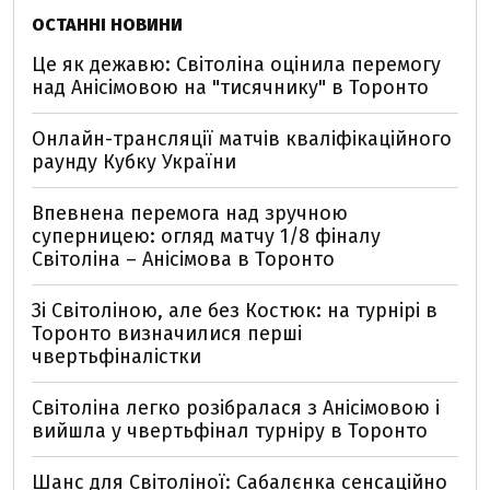
ОСТАННІ НОВИНИ
Це як дежавю: Світоліна оцінила перемогу
над Анісімовою на "тисячнику" в Торонто
Онлайн-трансляції матчів кваліфікаційного
раунду Кубку України
Впевнена перемога над зручною
суперницею: огляд матчу 1/8 фіналу
Світоліна – Анісімова в Торонто
Зі Світоліною, але без Костюк: на турнірі в
Торонто визначилися перші
чвертьфіналістки
Світоліна легко розібралася з Анісімовою і
вийшла у чвертьфінал турніру в Торонто
Шанс для Світоліної: Сабалєнка сенсаційно