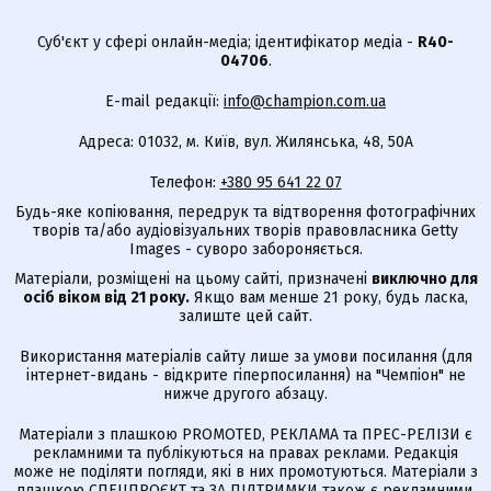
Суб'єкт у сфері онлайн-медіа; ідентифікатор медіа -
R40-
04706
.
E-mail редакції:
info@champion.com.ua
Адреса: 01032, м. Київ, вул. Жилянська, 48, 50А
Телефон:
+380 95 641 22 07
Будь-яке копіювання, передрук та відтворення фотографічних
творів та/або аудіовізуальних творів правовласника Getty
Images - суворо забороняється.
Матеріали, розміщені на цьому сайті, призначені
виключно для
осіб віком від 21 року.
Якщо вам менше 21 року, будь ласка,
залиште цей сайт.
Використання матеріалів сайту лише за умови посилання (для
інтернет-видань - відкрите гіперпосилання) на "Чемпіон" не
нижче другого абзацу.
Матеріали з плашкою PROMOTED, РЕКЛАМА та ПРЕС-РЕЛІЗИ є
рекламними та публікуються на правах реклами. Редакція
може не поділяти погляди, які в них промотуються. Матеріали з
плашкою СПЕЦПРОЄКТ та ЗА ПІДТРИМКИ також є рекламними,