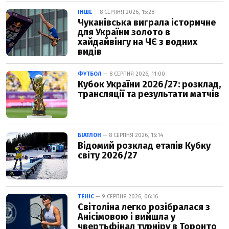
ІНШЕ
— 8 СЕРПНЯ 2026, 15:28
Чуканівська виграла історичне
для України золото в
хайдайвінгу на ЧЄ з водних
видів
ФУТБОЛ
— 8 СЕРПНЯ 2026, 11:00
Кубок України 2026/27: розклад,
трансляції та результати матчів
БІАТЛОН
— 8 СЕРПНЯ 2026, 15:14
Відомий розклад етапів Кубку
світу 2026/27
ТЕНІС
— 9 СЕРПНЯ 2026, 06:16
Світоліна легко розібралася з
Анісімовою і вийшла у
чвертьфінал турніру в Торонто