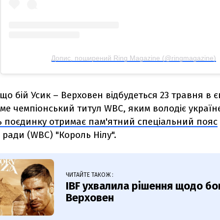
Допис, поширений Ring Magazine (@ringmagazine)
що бій Усик – Верховен відбудеться 23 травня в єг
ме чемпіонський титул WBC, яким володіє україне
 поєдинку отримає пам'ятний спеціальний пояс
 ради (WBC) "Король Нілу".
ЧИТАЙТЕ ТАКОЖ :
IBF ухвалила рішення щодо бо
Верховен