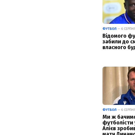
ФУТБОЛ
— 6 СЕРПНЯ
Відомого фу
забили до см
власного бу
ФУТБОЛ
— 6 СЕРПНЯ 
Ми ж бачимо,
футболісти у
Алієв зроби
матч Динамо