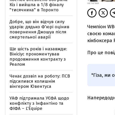
Кіз і вийшла в 1/8 фіналу
ІНСТАГРАМ
"тисячника" в Торонто
Добре, що він відчув силу
Чемпіон WBC
ударів: дядько Ф'юрі оцінив
повернення Джошуа після
своєю ком
смертельної аварії
кікбоксера 
Ще шість років і назавжди:
Про це пові
Вінісіус прокоментував
продовження контракту з
Реалом
"Гіза, ми
Чекає дозвіл на роботу: ПСВ
підсилився колишнім
вінгером Ювентуса
Напередодн
УАФ підтримала УЄФА щодо
конфлікту з Інфантіно та
ФІФА – L'Équipe