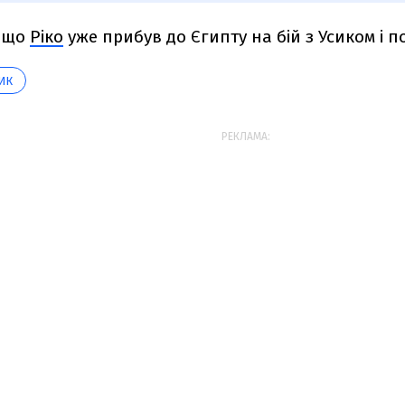
, що
Ріко
уже прибув до Єгипту на бій з Усиком і п
ИК
РЕКЛАМА: