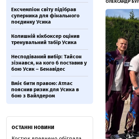
ОЛЕКСАНДР БУ
Ексчемпіон світу підібрав
суперника для фінального
поєдинку Усика
Колишній кікбоксер оцінив
тренувальний табір Усика
Несподіваний вибір: Тайсон
зізнався, на кого б поставив у
бою Усик – Бенавідес
Вміє бити правою: Атлас
пояснив ризик для Усика в
бою з Вайлдером
ОСТАННІ НОВИНИ
Костюк впевнено обіграла