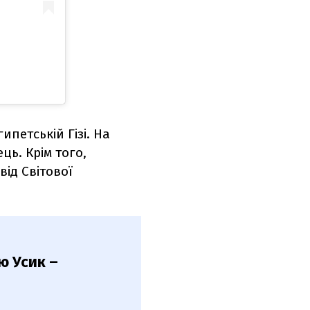
ипетській Гізі. На
ць. Крім того,
від Світової
ю Усик –