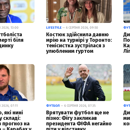
 2026, 13:00
LIFESTYLE
— 6 СЕРПНЯ 2026, 09:50
ФУ
тболіста
Костюк здійснила давню
Ди
ерті біля
мрію на турнірі у Торонто:
По
динку
тенісистка зустрілася з
Ка
улюбленим гуртом
Лі
2026, 07:11
ФУТБОЛ
— 6 СЕРПНЯ 2026, 07:35
ФУ
 які нині
Врятувати футбол ще не
Ди
 складі:
пізно: Фігу закликав
ми
в прогноз на
президента ФІФА негайно
ко
 – Карабах у
піти у відставку