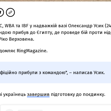
, WBA та IBF у надважкій вазі Олександр Усик (24-
андою
прибув до Єгипту, де проведе бій проти ні
Ріко Верховена.
домляє RingMagazine.
 офіційно прибули з командою", – написав Усик.
і українець
завершив
підготовку до поєдинку.