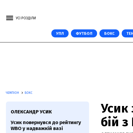
УСІ РОЗДІЛИ
УПЛ
ФУТБОЛ
БОКС
ТЕН
ЧЕМПІОН
БОКС
Усик 
ОЛЕКСАНДР УСИК
бій з
Усик повернувся до рейтингу
WBO у надважкій вазі