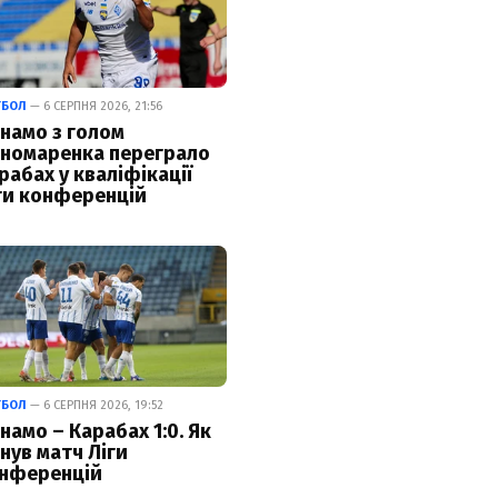
ТБОЛ
— 6 СЕРПНЯ 2026, 21:56
намо з голом
номаренка переграло
рабах у кваліфікації
ги конференцій
ТБОЛ
— 6 СЕРПНЯ 2026, 19:52
намо – Карабах 1:0. Як
нув матч Ліги
нференцій