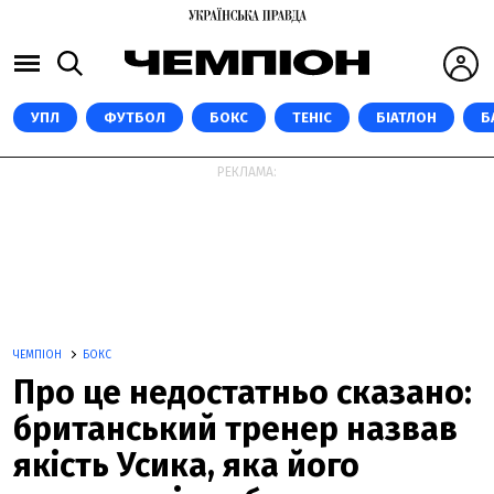
УПЛ
ФУТБОЛ
БОКС
ТЕНІС
БІАТЛОН
Б
РЕКЛАМА:
ЧЕМПІОН
БОКС
Про це недостатньо сказано:
британський тренер назвав
якість Усика, яка його