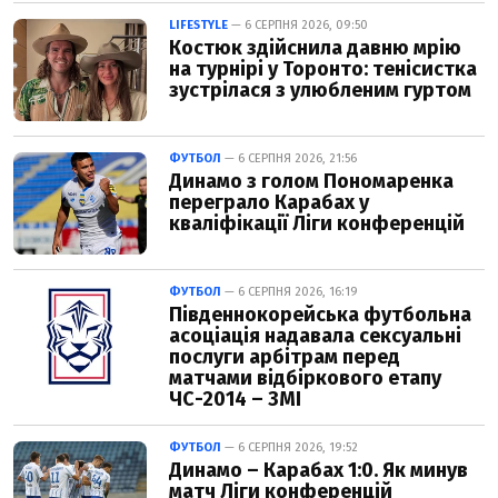
LIFESTYLE
— 6 СЕРПНЯ 2026, 09:50
Костюк здійснила давню мрію
на турнірі у Торонто: тенісистка
зустрілася з улюбленим гуртом
ФУТБОЛ
— 6 СЕРПНЯ 2026, 21:56
Динамо з голом Пономаренка
переграло Карабах у
кваліфікації Ліги конференцій
ФУТБОЛ
— 6 СЕРПНЯ 2026, 16:19
Південнокорейська футбольна
асоціація надавала сексуальні
послуги арбітрам перед
матчами відбіркового етапу
ЧС-2014 – ЗМІ
ФУТБОЛ
— 6 СЕРПНЯ 2026, 19:52
Динамо – Карабах 1:0. Як минув
матч Ліги конференцій