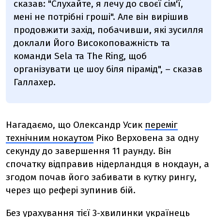
сказав: "Слухайте, я лечу до своєї сім'ї,
мені не потрібні гроші". Але він вирішив
продовжити захід, побачивши, які зусилля
доклали Його Високоповажність та
команди Sela та The Ring, щоб
організувати це шоу біля пірамід", – сказав
Галлахер.
Нагадаємо, що Олександр Усик
переміг
технічним нокаутом
Ріко Верховена за одну
секунду до завершення 11 раунду. Він
спочатку відправив нідерландця в нокдаун, а
згодом почав його забивати в кутку рингу,
через що рефері зупинив бій.
Без урахування тієї 3-хвилинки українець