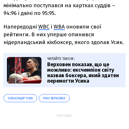
мінімально поступався на картках суддів –
94:96 і двічі по 95:95.
Напередодні
WBC
і
WBA
оновили свої
рейтинги. В них уперше опинився
нідерландський кікбоксер, якого здолав Усик.
ЧИТАЙТЕ ТАКОЖ :
Верховен показав, що це
можливо: ексчемпіон світу
назвав боксера, який здатен
перемогти Усика
ОЛЕКСАНДР УСИК
РІКО ВЕРХОВЕН
РЕКЛАМА: