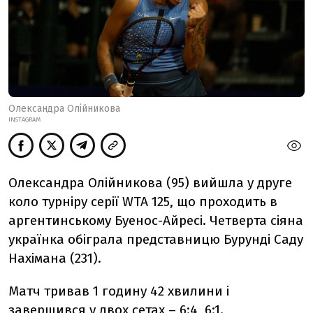
Олександра Олійникова
INSTAGRAM
Олександра Олійникова (95) вийшла у друге
коло турніру серії WTA 125, що проходить в
аргентинському Буенос-Айресі. Четверта сіяна
українка обіграла представницю Бурунді Саду
Нахімана (231).
Матч тривав 1 годину 42 хвилини і
завершився у двох сетах – 6:4, 6:1.