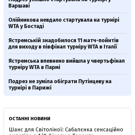
Варшаві
Олійникова невдало стартувала на турнірі
WTA у Бостаді
Ястремській знадобилося 11 матч-пойнтів
для виходу в півфінал турніру WTA в Італії
Ястремська впевнено вийшла у чвертьфінал
турніру WTA в Пармі
Подрез не зуміла обіграти Путінцеву на
турнірі в Парижі
ОСТАННІ НОВИНИ
Шанс для Світоліної: Сабалєнка сенсаційно