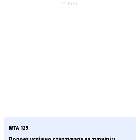
РЕКЛАМА:
WTA 125
Подрез успішно стартувала на турнірі у