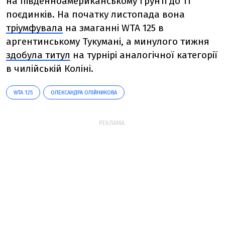
на південноамериканському грунті до 11
поєдинків. На початку листопада вона
тріумфувала
на змаганні WTA 125 в
аргентинському Тукумані, а минулого тижня
здобула титул
на турнірі аналогічної категорії
в чилійській Коліні.
WTA 125
ОЛЕКСАНДРА ОЛІЙНИКОВА
РЕКЛАМА: