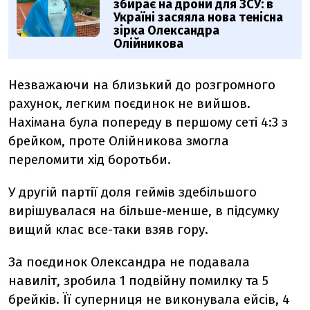
збирає на дрони для ЗСУ: в
Україні засяяла нова тенісна
зірка Олександра
Олійникова
Незважаючи на близький до розгромного
рахунок, легким поєдинок не вийшов.
Нахімана була попереду в першому сеті 4:3 з
брейком, проте Олійникова змогла
переломити хід боротьби.
У другій партії доля геймів здебільшого
вирішувалася на більше-менше, в підсумку
вищий клас все-таки взяв гору.
За поєдинок Олександра не подавала
навиліт, зробила 1 подвійну помилку та 5
брейків. Її суперниця не виконувала ейсів, 4