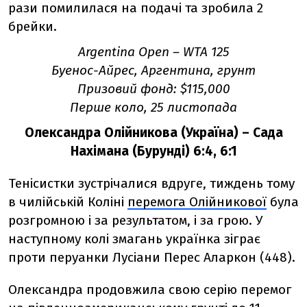
рази помилилася на подачі та зробила 2
брейки.
Argentina Open
–
WTA 125
Буенос-Айрес, Аргентина, грунт
Призовий фонд: $115,000
Перше коло, 25 листопада
Олександра Олійникова (Україна) – Сада
Нахімана (Бурунді) 6:4, 6:1
Тенісистки зустрічалися вдруге, тиждень тому
в чилійській Коліні
перемога Олійникової
була
розгромною і за результатом, і за грою. У
наступному колі змагань українка зіграє
проти перуанки Лусіани Перес Аларкон (448).
Олександра продовжила свою серію перемог