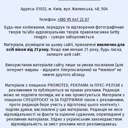
Адреса: 01032, м. Київ, вул. Жилянська, 48, 50А
Телефон:
+380 95 641 22 07
Будь-яке копіювання, передрук та відтворення фотографічних
творів та/або аудіовізуальних творів правовласника Getty
Images - суворо забороняється.
Матеріали, розміщені на цьому сайті, призначені
виключно для
осіб віком від 21 року.
Якщо вам менше 21 року, будь ласка,
залиште цей сайт.
Використання матеріалів сайту лише за умови посилання (для
інтернет-видань - відкрите гіперпосилання) на "Чемпіон" не
нижче другого абзацу.
Матеріали з плашкою PROMOTED, РЕКЛАМА та ПРЕС-РЕЛІЗИ є
рекламними та публікуються на правах реклами. Редакція
може не поділяти погляди, які в них промотуються. Матеріали з
плашкою СПЕЦПРОЄКТ та ЗА ПІДТРИМКИ також є рекламними,
проте редакція бере участь у підготовці цього контенту і
поділяє думки, висловлені у цих матеріалах. Редакція не несе
відповідальності за факти та оціночні судження, оприлюднені у
рекламних матеріалах. Згідно з українським законодавством
відповідальність за зміст реклами несе рекламодавець.