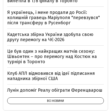
вилетіла в 1/8 фіналу в Торонто
Я українець, і мене продали до Росії:
колишній гравець Маріуполя "перевзувся"
після трансферу в Русенборг
Кадетська збірна України здобула свою
другу перемогу на ЧЄ-2026
Це був один з найкращих матчів сезону:
Швьонтек – про перемогу над Костюк на
турнірі в Торонто
Клуб АПЛ відмовився від ідеї підписання
нападника збірної США
Лунін допоміг Реалу обіграти Ференцварош
ВСІ НОВИНИ