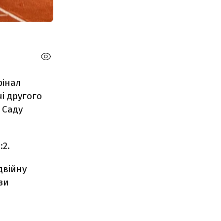
фінал
чі другого
 Саду
:2.
двійну
зи