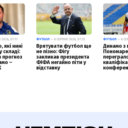
2026, 07:11
ФУТБОЛ
— 6 СЕРПНЯ 2026, 07:35
ФУТБОЛ
— 6 СЕР
 які нині
Врятувати футбол ще
Динамо з
 складі:
не пізно: Фігу
Пономаре
в прогноз
закликав президента
переграло
амо –
ФІФА негайно піти у
кваліфікац
К
відставку
конферен