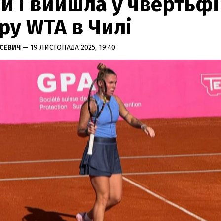
и і вийшла у чвертьф
ру WTA в Чилі
УСЕВИЧ
— 19 ЛИСТОПАДА 2025, 19:40