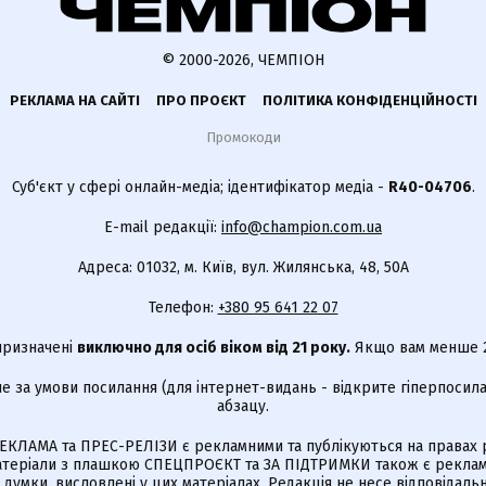
© 2000-2026, ЧЕМПІОН
РЕКЛАМА НА САЙТІ
ПРО ПРОЄКТ
ПОЛІТИКА КОНФІДЕНЦІЙНОСТІ
Промокоди
Суб'єкт у сфері онлайн-медіа; ідентифікатор медіа -
R40-04706
.
E-mail редакції:
info@champion.com.ua
Адреса: 01032, м. Київ, вул. Жилянська, 48, 50А
Телефон:
+380 95 641 22 07
 призначені
виключно для осіб віком від 21 року.
Якщо вам менше 21
е за умови посилання (для інтернет-видань - відкрите гіперпосила
абзацу.
КЛАМА та ПРЕС-РЕЛІЗИ є рекламними та публікуються на правах р
Матеріали з плашкою СПЕЦПРОЄКТ та ЗА ПІДТРИМКИ також є реклам
є думки, висловлені у цих матеріалах. Редакція не несе відповідальн