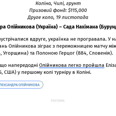
Коліна, Чилі, грунт
Призовий фонд: $115,000
Друге коло, 19 листопада
а Олійникова (Україна) – Сада Нахімана (Бурунді
зустрічалися вдруге, українка не програвала. У 
гань Олійникова зіграє з переможницею матчу м
8, Угорщина) та Полоною Герцог (884, Словенія).
 що напередодні
Олійникова легко пройшла
Еліз
5, США) у першому колі турніру в Коліні.
ЛЕКСАНДРА ОЛІЙНИКОВА
РЕКЛАМА: