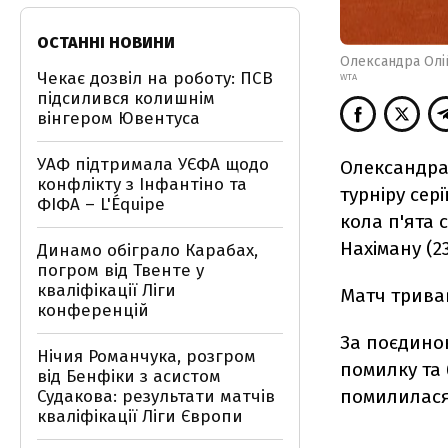
ОСТАННІ НОВИНИ
Олександра Олі
Чекає дозвіл на роботу: ПСВ
WTA
підсилився колишнім
вінгером Ювентуса
УАФ підтримала УЄФА щодо
Олександра
конфлікту з Інфантіно та
турніру сері
ФІФА – L'Équipe
кола п'ята 
Нахіману (23
Динамо обіграло Карабах,
погром від Твенте у
кваліфікації Ліги
Матч тривав
конференцій
За поєдинок
Нічия Романчука, розгром
помилку та 
від Бенфіки з асистом
помилилася 
Судакова: результати матчів
кваліфікації Ліги Європи