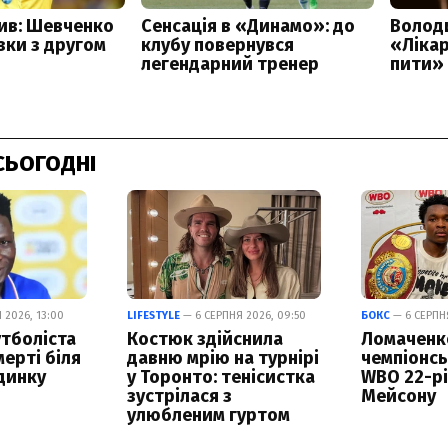
СЬОГОДНІ
 2026, 13:00
LIFESTYLE
— 6 СЕРПНЯ 2026, 09:50
БОКС
— 6 СЕРПНЯ
тболіста
Костюк здійснила
Ломаченк
ерті біля
давню мрію на турнірі
чемпіонсь
динку
у Торонто: тенісистка
WBO 22-р
зустрілася з
Мейсону
улюбленим гуртом