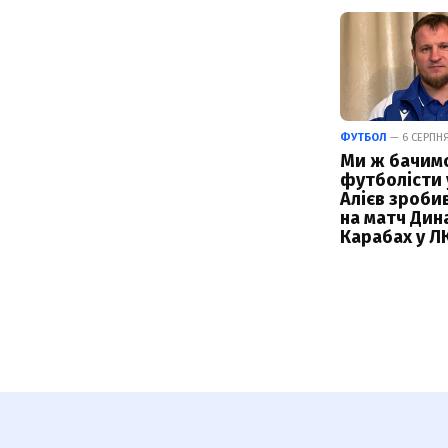
ФУТБОЛ
— 6 СЕРПНЯ 
Ми ж бачимо,
футболісти у
Алієв зроби
на матч Дин
Карабах у Л