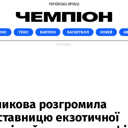
ОКС
ТЕНІС
БІАТЛОН
БАСКЕТБОЛ
ХОКЕЙ
А
РЕКЛАМА:
никова розгромила
ставницю екзотичної