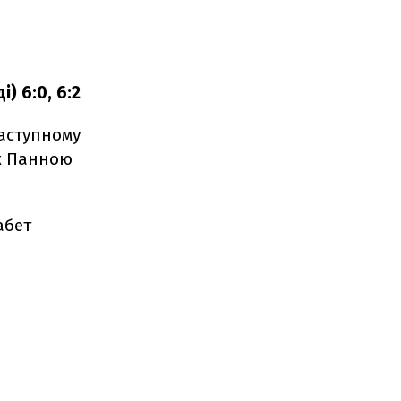
) 6:0, 6:2
наступному
іж Панною
абет