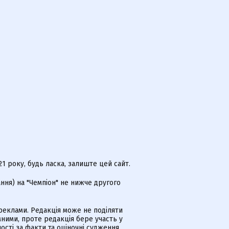
 року, будь ласка, залиште цей сайт.
ння) на "Чемпіон" не нижче другого
еклами. Редакція може не поділяти
ними, проте редакція бере участь у
ості за факти та оціночні судження,