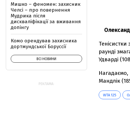
Мишко – феномен: захисник
Челсі – про повернення
Мудрика після
дискваліфікації за вживання
допінгу
Олександр
Комо орендував захисника
Тенісистки 
дортмундської Боруссії
раунді зма
Удварді (10
ВСІ НОВИНИ
Нагадаємо,
Мандлік (18
РЕКЛАМА:
WTA 125
О