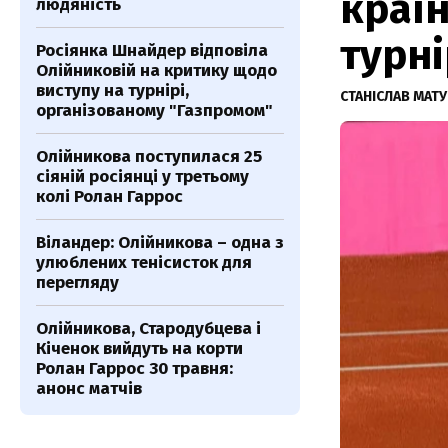
країн
людяність
турні
Росіянка Шнайдер відповіла
Олійниковій на критику щодо
виступу на турнірі,
СТАНІСЛАВ МАТ
організованому "Газпромом"
Олійникова поступилася 25
сіяній росіянці у третьому
колі Ролан Гаррос
Віландер: Олійникова – одна з
улюблених тенісисток для
перегляду
Олійникова, Стародубцева і
Кіченок вийдуть на корти
Ролан Гаррос 30 травня:
анонс матчів