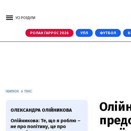
УСІ РОЗДІЛИ
РОЛАН ГАРРОС 2026
УПЛ
ФУТБОЛ
Б
ЧЕМПІОН
ТЕНІС
Олій
ОЛЕКСАНДРА ОЛІЙНИКОВА
пред
Олійникова: Те, що я роблю –
не про політику, це про