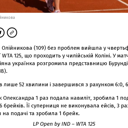
йникова
 Олійникова (109) без проблем вийшла у чверть
ї WTA 125, що проходить у чилійській Коліні. У мат
сіяна українка розгромила представницю Бурунді
8).
 лише 52 хвилини і завершився з рахунком 6:0, 6
 Олександра 1 раз подала навиліт, зробила 1 по
6 брейків. Її суперниця не виконувала ейсів, 3 ра
на подачі та зробила 1 брейк.
LP Open by IND
–
WTA 125