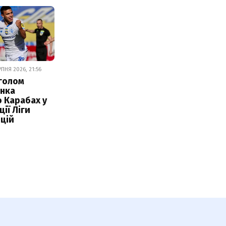
ПНЯ 2026, 21:56
 голом
нка
 Карабах у
ії Ліги
цій