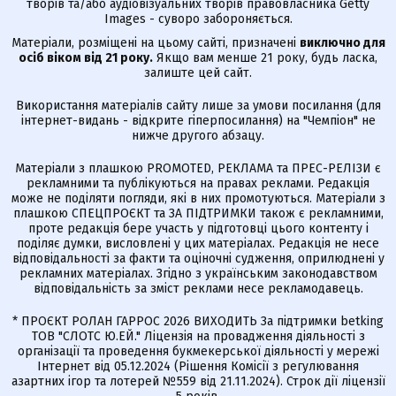
творів та/або аудіовізуальних творів правовласника Getty
Images - суворо забороняється.
Матеріали, розміщені на цьому сайті, призначені
виключно для
осіб віком від 21 року.
Якщо вам менше 21 року, будь ласка,
залиште цей сайт.
Використання матеріалів сайту лише за умови посилання (для
інтернет-видань - відкрите гіперпосилання) на "Чемпіон" не
нижче другого абзацу.
Матеріали з плашкою PROMOTED, РЕКЛАМА та ПРЕС-РЕЛІЗИ є
рекламними та публікуються на правах реклами. Редакція
може не поділяти погляди, які в них промотуються. Матеріали з
плашкою СПЕЦПРОЄКТ та ЗА ПІДТРИМКИ також є рекламними,
проте редакція бере участь у підготовці цього контенту і
поділяє думки, висловлені у цих матеріалах. Редакція не несе
відповідальності за факти та оціночні судження, оприлюднені у
рекламних матеріалах. Згідно з українським законодавством
відповідальність за зміст реклами несе рекламодавець.
* ПРОЄКТ РОЛАН ГАРРОС 2026 ВИХОДИТЬ За підтримки betking
ТОВ "СЛОТС Ю.ЕЙ." Ліцензія на провадження діяльності з
організації та проведення букмекерської діяльності у мережі
Інтернет від 05.12.2024 (Рішення Комісії з регулювання
азартних ігор та лотерей №559 від 21.11.2024). Строк дії ліцензії