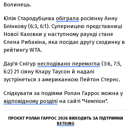
Волинець.
Юлія Стародубцева
обіграла
росіянку Анну
Блінкову (6:3, 6:1). Суперницею представниці
Нової Каховки у наступному раунді стане
Єлена Рибакіна, яка посідає другу сходинку в
рейтингу WTA.
Дар'я Снігур
несподівано перемогла
(3:6, 7:5,
6:2) 21 сіяну Клару Таусон й надалі
зустрінеться з американкою Пейтон Стернс.
Слідкувати за подіями Ролан Гаррос можна у
відповідному розділі
на сайті "Чемпіон".
ПРОЄКТ РОЛАН ГАРРОС 2026 ВИХОДИТЬ ЗА ПІДТРИМКИ
BETKING