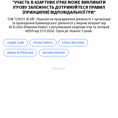
"УЧАСТЬ В АЗАРТНИХ ІГРАХ МОЖЕ ВИКЛИКАТИ
ІГРОВУ ЗАЛЕЖНІСТЬ.ДОТРИМУЙТЕСЯ ПРАВИЛ
(ПРИНЦИПІВ) ВІДПОВІДАЛЬНОЇ ГРИ"
ТОВ "СЛОТС Ю.ЕЙ." Ліцензія на провадження діяльності з організації
та проведення букмекерської діяльності у мережі Інтернет від
05.12.2024 (Рішення Комісії з регулювання азартних ігор та лотерей
№559 від 21.11.2024). Строк дії ліцензії 5 років.
GRAND SLAM
РОЛАН ГАРРОС
ЕЛІНА СВІТОЛІНА
ДАЯНА ЯСТРЕМСЬКА
ЖАСМІН ПАОЛІНІ
РЕКЛАМА: