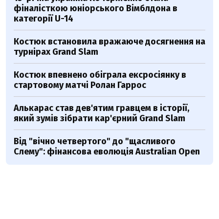
фіналісткою юніорського Вімблдона в
категорії U-14
Костюк встановила вражаюче досягнення на
турнірах Grand Slam
Костюк впевнено обіграла ексросіянку в
стартовому матчі Ролан Гаррос
Алькарас став дев'ятим гравцем в історії,
який зумів зібрати кар'єрний Grand Slam
Від "вічно четвертого" до "щасливого
Слему": фінансова еволюція Australian Open