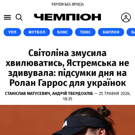
УПЛ
ФУТБОЛ
БОКС
ТЕНІС
БІАТЛОН
Б
Світоліна змусила
хвилюватись, Ястремська не
здивувала: підсумки дня на
Ролан Гаррос для українок
СТАНІСЛАВ МАТУСЕВИЧ,
АНДРІЙ ТВЕРДОХЛІБ
— 25 ТРАВНЯ 2026,
18:35
GETTY IMAGES