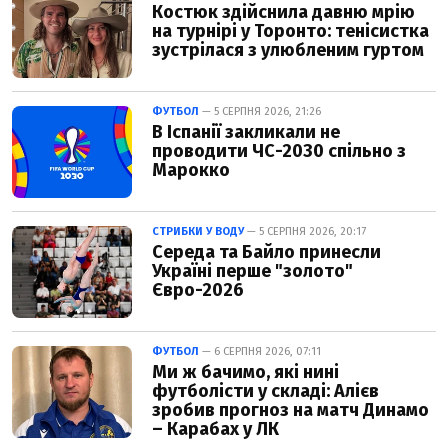
Костюк здійснила давню мрію
на турнірі у Торонто: тенісистка
зустрілася з улюбленим гуртом
ФУТБОЛ
— 5 СЕРПНЯ 2026, 21:26
В Іспанії закликали не
проводити ЧС-2030 спільно з
Марокко
СТРИБКИ У ВОДУ
— 5 СЕРПНЯ 2026, 20:17
Середа та Байло принесли
Україні перше "золото"
Євро-2026
ФУТБОЛ
— 6 СЕРПНЯ 2026, 07:11
Ми ж бачимо, які нині
футболісти у складі: Алієв
зробив прогноз на матч Динамо
– Карабах у ЛК