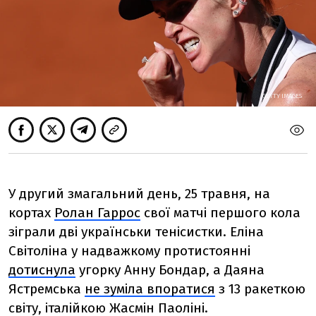
GETTY IMAGES
У другий змагальний день, 25 травня, на
кортах
Ролан Гаррос
свої матчі першого кола
зіграли дві українськи тенісистки. Еліна
Світоліна у надважкому протистоянні
дотиснула
угорку Анну Бондар, а Даяна
Ястремська
не зуміла впоратися
з 13 ракеткою
світу, італійкою Жасмін Паоліні.