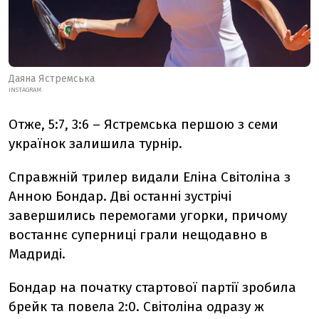
Даяна Ястремська
INSTAGRAM
Отже, 5:7, 3:6 – Ястремська першою з семи
українок залишила турнір.
Справжній трилер видали Еліна Світоліна з
Анною Бондар. Дві останні зустрічі
завершились перемогами угорки, причому
востаннє суперниці грали нещодавно в
Мадриді.
Бондар на початку стартової партії зробила
брейк та повела 2:0. Світоліна одразу ж