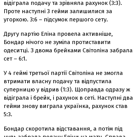
відіграла подачу та зрівняла рахунок (3:3).
Проте наступні 3 гейми залишилися за
угоркою. 3:6 – підсумок першого сету.
Другу партію Еліна провела активніше,
Бондар нічого не зуміла протиставити
одеситці. З двома брейками Світоліна забрала
сет – 6:1.
У 4 геймі третьої партії Світоліна не змогла
втримати власну подачу та відпустила
суперницю у відрив (1:3). Щоправда одразу ж
відіграла і брейк, і рахунок в сеті. Наступні два
гейми знову виграла українка, рахунок став
5:3.
Бондар скоротила відставання, а потім під
нуль забрала подачу Еліни на матч. Справа