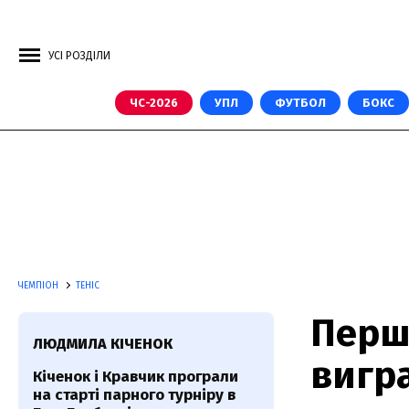
УСІ РОЗДІЛИ
ЧС-2026
УПЛ
ФУТБОЛ
БОКС
ЧЕМПІОН
ТЕНІС
Перш
ЛЮДМИЛА КІЧЕНОК
вигра
Кіченок і Кравчик програли
на старті парного турніру в