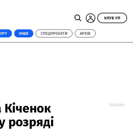
КЛУБ УП
ОРТ
ІНШЕ
СПЕЦПРОЄКТИ
АРХІВ
 Кіченок
РЕКЛАМА:
у розряді