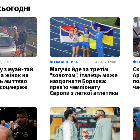
СЬОГОДНІ
, 15:02
ЛЕГКА АТЛЕТИКА
— 7 СЕРПНЯ 2026, 12:00
ФУ
у з муай-тай
Магучіх йде за третім
Ск
за жінок на
"золотом", італієць може
Ар
ць миттєво
наздогнати Борзова:
по
 соцмереж
прев'ю чемпіонату
ча
Європи з легкої атлетики