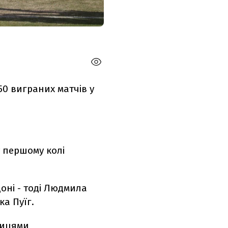
50 виграних матчів у
 першому колі
оні - тоді Людмила
а Пуїг.
ницями,