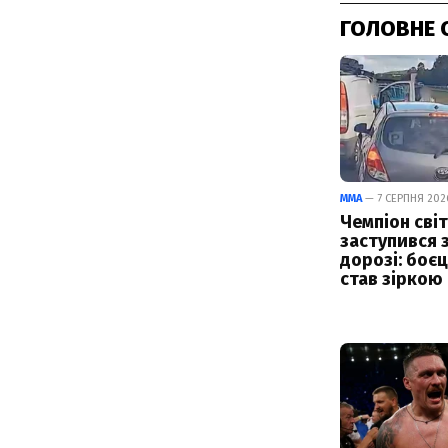
ГОЛОВНЕ 
ММА
— 7 СЕРПНЯ 2026
Чемпіон світ
заступився 
дорозі: боє
став зіркою