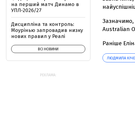
на перший матч Динамо в
найуспішніш
УПЛ-2026/27
Зазначимо,
Дисципліна та контроль:
Australian 
Моурінью запровадив низку
нових правил у Реалі
Раніше Елін
ВСІ НОВИНИ
ЛЮДМИЛА КІЧ
РЕКЛАМА: