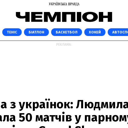
ТЕНІС
БІАТЛОН
БАСКЕТБОЛ
ХОКЕЙ
АВТОСП
РЕКЛАМА:
а з українок: Людмила
ла 50 матчів у парном