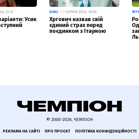
6, 22:13
БОКС
— 7 СЕРПНЯ 2026, 16:06
ФУ
варіанти: Усик
Хргович назвав свій
Ро
аступний
єдиний страх перед
Од
поєдинком з Ітаумою
за
Ль
© 2000-2026, ЧЕМПІОН
РЕКЛАМА НА САЙТІ
ПРО ПРОЄКТ
ПОЛІТИКА КОНФІДЕНЦІЙНОСТІ