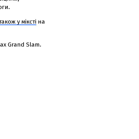
оги.
акож у міксті
на
ах Grand Slam.