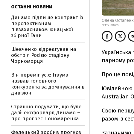
ОСТАННІ НОВИНИ
Динамо підпише контракт із
Олена Остапенк
перспективним
GETTY IMAGES
півзахисником юнацької
збірної Гани
Шевченко відреагував на
Українська 
обстріл Росією стадіону
парному роз
Чорноморця
Про це пов
Він переміг усіх: Ітаума
назвав головного
конкурента за домінування в
Ювілейною
дивізіоні
Australian 
Страшно подумати, що буде
Свою першу 
далі: ексфорвард Динамо –
разом із се
про прогрес Пономаренка
Федецький зробив прогноз
Зазначимо, 