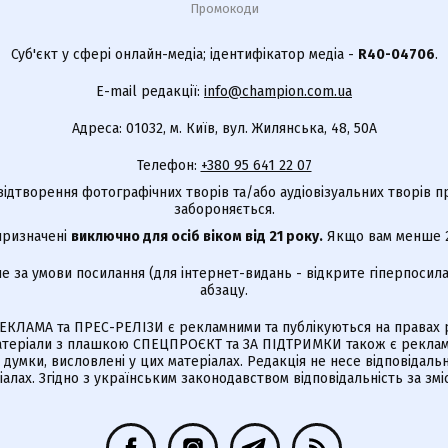
Промокоди
Суб'єкт у сфері онлайн-медіа; ідентифікатор медіа -
R40-04706
.
E-mail редакції:
info@champion.com.ua
Адреса: 01032, м. Київ, вул. Жилянська, 48, 50А
Телефон:
+380 95 641 22 07
відтворення фотографічних творів та/або аудіовізуальних творів п
забороняється.
 призначені
виключно для осіб віком від 21 року.
Якщо вам менше 21
е за умови посилання (для інтернет-видань - відкрите гіперпосила
абзацу.
КЛАМА та ПРЕС-РЕЛІЗИ є рекламними та публікуються на правах р
Матеріали з плашкою СПЕЦПРОЄКТ та ЗА ПІДТРИМКИ також є реклам
є думки, висловлені у цих матеріалах. Редакція не несе відповідальн
алах. Згідно з українським законодавством відповідальність за зм