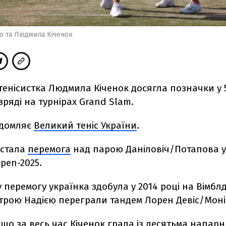
о та Людмила Кіченок
тенісистка Людмила Кіченок досягла позначки у 
ряді на турнірах Grand Slam.
ідомляє
Великий теніс України
.
 стала
перемога
над парою Даніловіч/Потапова у
Open-2025.
перемогу українка здобула у 2014 році на Вімблд
строю Надією переграли тандем Лорен Девіс/Монік
що за весь час Кіченок грала із десятьма напар