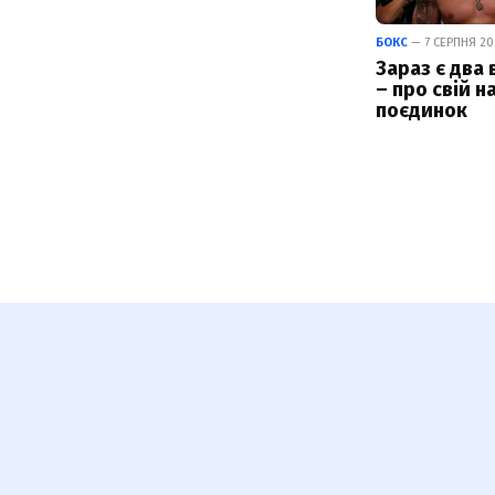
БОКС
— 7 СЕРПНЯ 202
Зараз є два 
– про свій н
поєдинок