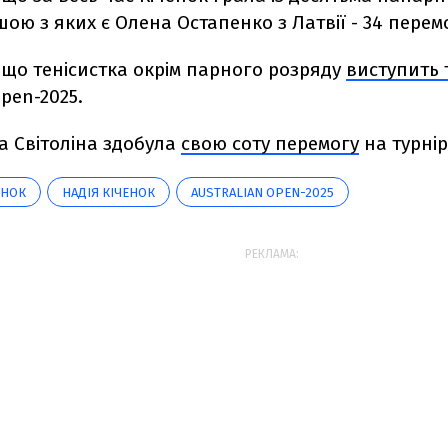
ою з яких є Олена Остапенко з Латвії - 34 перем
 що тенісистка окрім парного розряду
виступить т
Open-2025.
а Світоліна здобула
свою соту перемогу
на турнір
ЕНОК
НАДІЯ КІЧЕНОК
AUSTRALIAN OPEN-2025
РЕКЛАМА: