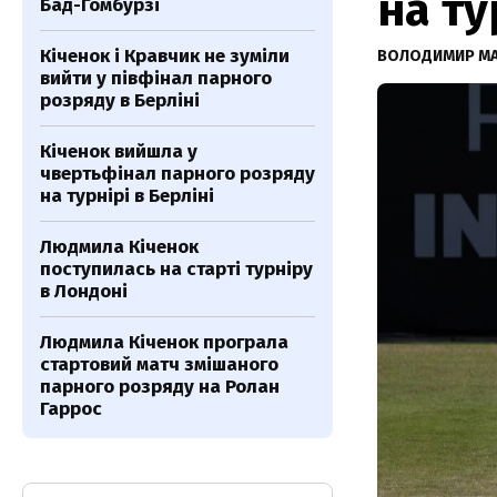
на ту
Бад-Гомбурзі
Кіченок і Кравчик не зуміли
ВОЛОДИМИР М
вийти у півфінал парного
розряду в Берліні
Кіченок вийшла у
чвертьфінал парного розряду
на турнірі в Берліні
Людмила Кіченок
поступилась на старті турніру
в Лондоні
Людмила Кіченок програла
стартовий матч змішаного
парного розряду на Ролан
Гаррос