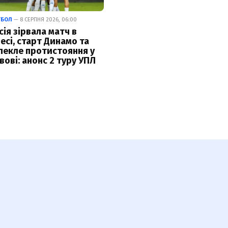
ТБОЛ
— 8 СЕРПНЯ 2026, 06:00
сія зірвала матч в
есі, старт Динамо та
пекле протистояння у
вові: анонс 2 туру УПЛ