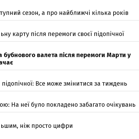
упний сезон, а про найближчі кілька років
ну карту після перемоги своєї підопічної
 бубнового валета після перемоги Марти у
начає
підопічної: Все може змінитися за тиждень
ою: На неї було покладено забагато очікувань
ільшим, ніж просто цифри