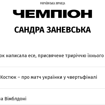
САНДРА ЗАНЕВСЬКА
юк написала есе, присвячене триріччю їхнього
Костюк – про матч українки у чвертьфіналі
а Вімблдоні