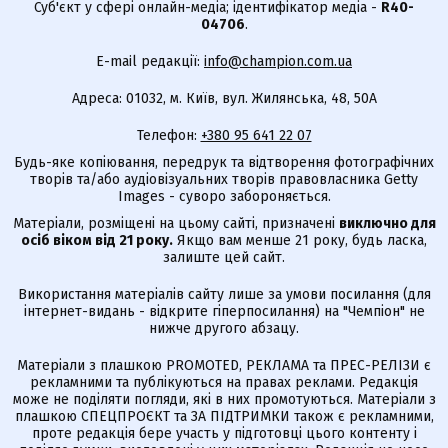
Суб'єкт у сфері онлайн-медіа; ідентифікатор медіа -
R40-
04706
.
E-mail редакції:
info@champion.com.ua
Адреса: 01032, м. Київ, вул. Жилянська, 48, 50А
Телефон:
+380 95 641 22 07
Будь-яке копіювання, передрук та відтворення фотографічних
творів та/або аудіовізуальних творів правовласника Getty
Images - суворо забороняється.
Матеріали, розміщені на цьому сайті, призначені
виключно для
осіб віком від 21 року.
Якщо вам менше 21 року, будь ласка,
залиште цей сайт.
Використання матеріалів сайту лише за умови посилання (для
інтернет-видань - відкрите гіперпосилання) на "Чемпіон" не
нижче другого абзацу.
Матеріали з плашкою PROMOTED, РЕКЛАМА та ПРЕС-РЕЛІЗИ є
рекламними та публікуються на правах реклами. Редакція
може не поділяти погляди, які в них промотуються. Матеріали з
плашкою СПЕЦПРОЄКТ та ЗА ПІДТРИМКИ також є рекламними,
проте редакція бере участь у підготовці цього контенту і