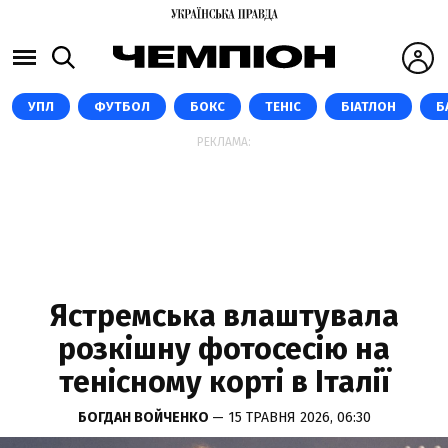
УПЛ
ФУТБОЛ
БОКС
ТЕНІС
БІАТЛОН
Б
РЕКЛАМА:
Ястремська влаштувала
розкішну фотосесію на
тенісному корті в Італії
БОГДАН ВОЙЧЕНКО
— 15 ТРАВНЯ 2026, 06:30
INSTAGRAM