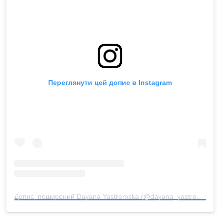
Переглянути цей допис в Instagram
Допис, поширений Dayana Yastremska (@dayana_yastremskay)