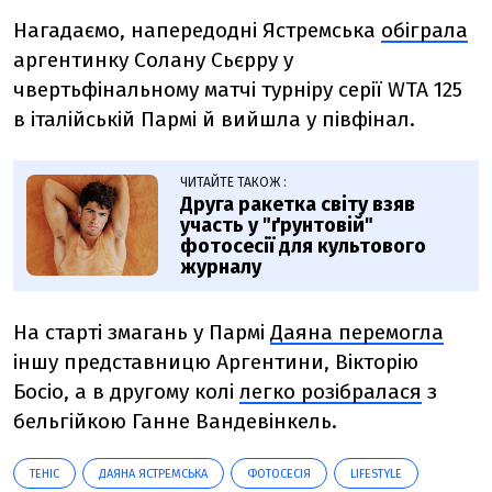
Нагадаємо, напередодні
Ястремська
обіграла
аргентинку Солану Сьєрру у
чвертьфінальному матчі турніру серії WTA 125
в італійській Пармі й вийшла у півфінал.
ЧИТАЙТЕ ТАКОЖ :
Друга ракетка світу взяв
участь у "ґрунтовій"
фотосесії для культового
журналу
На старті змагань у Пармі
Даяна перемогла
іншу представницю Аргентини, Вікторію
Босіо
, а в другому колі
легко розібралася
з
бельгійкою Ганне Вандевінкель.
ТЕНІС
ДАЯНА ЯСТРЕМСЬКА
ФОТОСЕСІЯ
LIFESTYLE