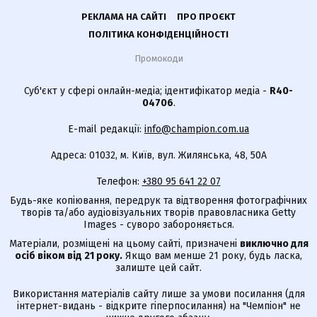
РЕКЛАМА НА САЙТІ
ПРО ПРОЄКТ
ПОЛІТИКА КОНФІДЕНЦІЙНОСТІ
Промокоди
Суб'єкт у сфері онлайн-медіа; ідентифікатор медіа -
R40-
04706
.
E-mail редакції:
info@champion.com.ua
Адреса: 01032, м. Київ, вул. Жилянська, 48, 50А
Телефон:
+380 95 641 22 07
Будь-яке копіювання, передрук та відтворення фотографічних
творів та/або аудіовізуальних творів правовласника Getty
Images - суворо забороняється.
Матеріали, розміщені на цьому сайті, призначені
виключно для
осіб віком від 21 року.
Якщо вам менше 21 року, будь ласка,
залиште цей сайт.
Використання матеріалів сайту лише за умови посилання (для
інтернет-видань - відкрите гіперпосилання) на "Чемпіон" не