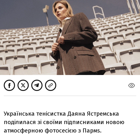
INSTAGRAM
Українська тенісистка Даяна Ястремська
поділилася зі своїми підписниками новою
атмосферною фотосесією з Пармs.