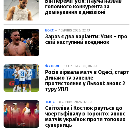
Він переміг усіх: Ітаума назвав
головного конкурента за
домінування в дивізіоні
БОКС
— 7 СЕРПНЯ 2026, 22:13
Зараз є два варіанти: Усик – про
свій наступний поєдинок
ФУТБОЛ
— 8 СЕРПНЯ 2026, 06:00
Росія зірвала матч в Одесі, старт
Динамо та запекле
протистояння у Львові: анонс 2
туру УПЛ
ТЕНІС
— 8 СЕРПНЯ 2026, 12:00
Світоліна і Костюк рвуться до
чвертьфіналу в Торонто: анонс
матчів українок проти топових
суперниць