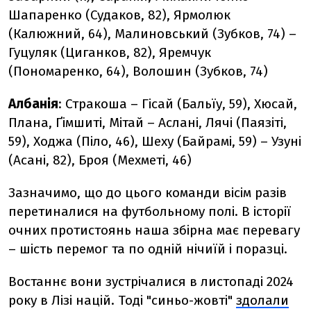
Шапаренко (Судаков, 82), Ярмолюк
(Калюжний, 64), Малиновський (Зубков, 74) –
Гуцуляк (Циганков, 82), Яремчук
(Пономаренко, 64), Волошин (Зубков, 74)
Албанія
: Стракоша – Гісай (Бальїу, 59), Хюсай,
Плана, Ґімшиті, Мітай – Аслані, Лячі (Паязіті,
59), Ходжа (Піло, 46), Шеху (Байрамі, 59) – Узуні
(Асані, 82), Броя (Мехметі, 46)
Зазначимо, що до цього команди вісім разів
перетиналися на футбольному полі. В історії
очних протистоянь наша збірна має перевагу
– шість перемог та по одній нічиїй і поразці.
Востаннє вони зустрічалися в листопаді 2024
року в Лізі націй. Тоді "синьо-жовті"
здолали