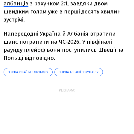
албанців
з рахунком 2:1, завдяки двом
швидким голам уже в перші десять хвилин
зустрічі.
Напередодні Україна й Албанія втратили
шанс потрапити на ЧС-2026. У півфіналі
раунду плейоф
вони поступились Швеції та
Польщі відповідно.
ЗБІРНА УКРАЇНИ З ФУТБОЛУ
ЗБІРНА АЛБАНІЇ З ФУТБОЛУ
РЕКЛАМА: