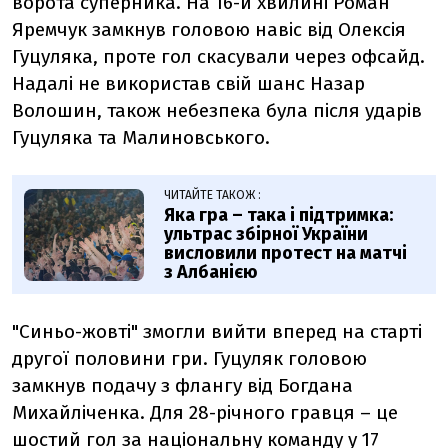
ворота суперника. На 16-й хвилині Роман
Яремчук замкнув головою навіс від Олексія
Гуцуляка, проте гол скасували через офсайд.
Надалі не використав свій шанс Назар
Волошин, також небезпека була після ударів
Гуцуляка та Малиновського.
ЧИТАЙТЕ ТАКОЖ :
Яка гра – така і підтримка:
ультрас збірної України
висловили протест на матчі
з Албанією
"Синьо-жовті" змогли вийти вперед на старті
другої половини гри. Гуцуляк головою
замкнув подачу з флангу від Богдана
Михайліченка. Для 28-річного гравця – це
шостий гол за національну команду у 17