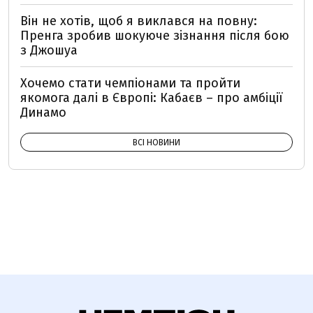
Він не хотів, щоб я виклався на повну:
Пренга зробив шокуюче зізнання після бою
з Джошуа
Хочемо стати чемпіонами та пройти
якомога далі в Європі: Кабаєв – про амбіції
Динамо
ВСІ НОВИНИ