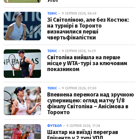
УПЛ
ТЕНІС
— 9 СЕРПНЯ 2026, 06:49
Зі Світоліною, але без Костюк:
на турнірі в Торонто
визначилися перші
чвертьфіналістки
ТЕНІС
— 9 СЕРПНЯ 2026, 14:29
Світоліна вийшла на перше
місце у WTA-турі за ключовим
показником
ТЕНІС
— 9 СЕРПНЯ 2026, 07:00
Впевнена перемога над зручною
суперницею: огляд матчу 1/8
фіналу Світоліна – Анісімова в
Торонто
ФУТБОЛ
— 9 СЕРПНЯ 2026, 17:28
Шахтар на виїзді переграв
Епіцентр у 2 турі УПЛ