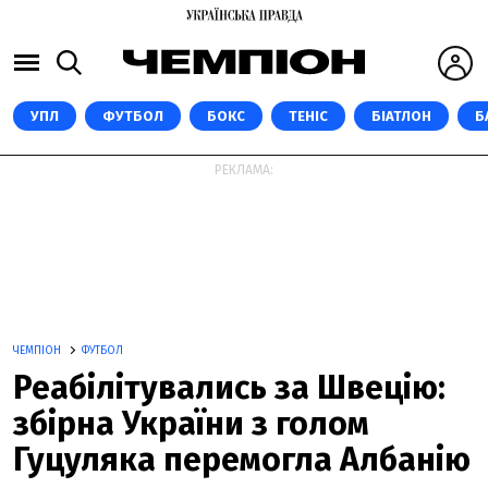
УПЛ
ФУТБОЛ
БОКС
ТЕНІС
БІАТЛОН
Б
РЕКЛАМА:
ЧЕМПІОН
ФУТБОЛ
Реабілітувались за Швецію:
збірна України з голом
Гуцуляка перемогла Албанію