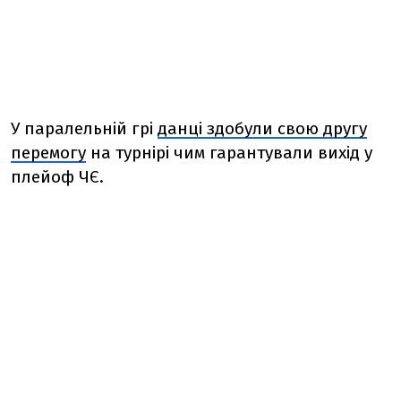
У паралельній грі
данці здобули свою другу
перемогу
на турнірі чим гарантували вихід у
плейоф ЧЄ.