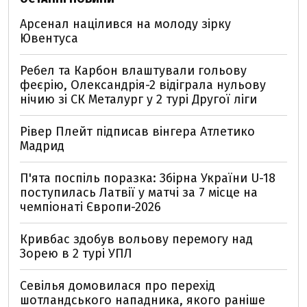
Арсенал націлився на молоду зірку
Ювентуса
Ребел та Карбон влаштували гольову
феєрію, Олександрія-2 відіграла нульову
нічию зі СК Металург у 2 турі Другої ліги
Рівер Плейт підписав вінгера Атлетико
Мадрид
П'ята поспіль поразка: Збірна України U-18
поступилась Латвії у матчі за 7 місце на
чемпіонаті Європи-2026
Кривбас здобув вольову перемогу над
Зорею в 2 турі УПЛ
Севілья домовилася про перехід
шотландського нападника, якого раніше