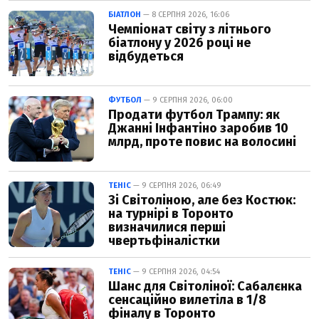
БІАТЛОН
— 8 СЕРПНЯ 2026, 16:06
Чемпіонат світу з літнього
біатлону у 2026 році не
відбудеться
ФУТБОЛ
— 9 СЕРПНЯ 2026, 06:00
Продати футбол Трампу: як
Джанні Інфантіно заробив 10
млрд, проте повис на волосині
ТЕНІС
— 9 СЕРПНЯ 2026, 06:49
Зі Світоліною, але без Костюк:
на турнірі в Торонто
визначилися перші
чвертьфіналістки
ТЕНІС
— 9 СЕРПНЯ 2026, 04:54
Шанс для Світоліної: Сабалєнка
сенсаційно вилетіла в 1/8
фіналу в Торонто