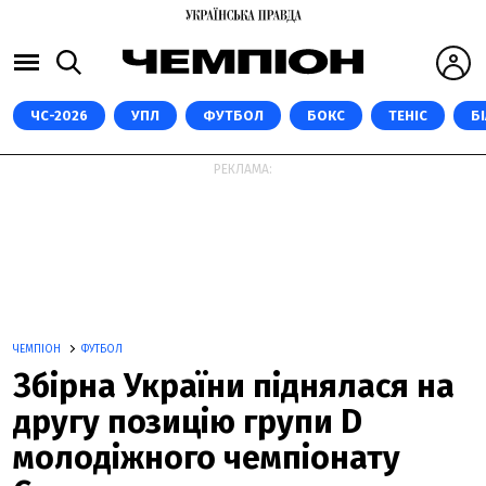
ЧС-2026
УПЛ
ФУТБОЛ
БОКС
ТЕНІС
Б
РЕКЛАМА:
ЧЕМПІОН
ФУТБОЛ
Збірна України піднялася на
другу позицію групи D
молодіжного чемпіонату