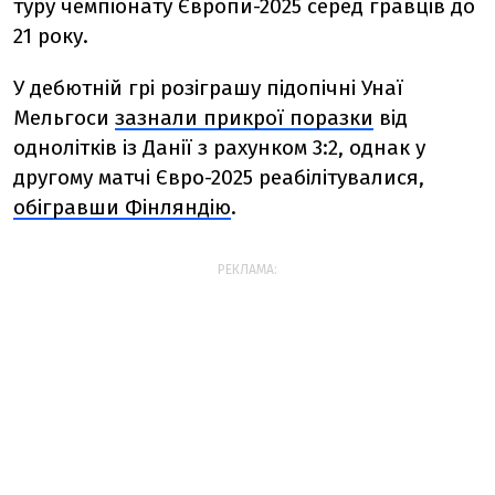
туру чемпіонату Європи-2025 серед гравців до
21 року.
У дебютній грі розіграшу підопічні Унаї
Мельгоси
зазнали прикрої поразки
від
однолітків із Данії з рахунком 3:2, однак у
другому матчі Євро-2025 реабілітувалися,
обігравши Фінляндію
.
РЕКЛАМА: