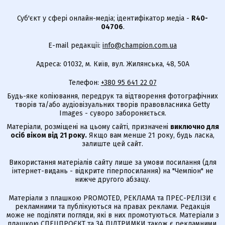
Суб'єкт у сфері онлайн-медіа; ідентифікатор медіа -
R40-
04706
.
E-mail редакції:
info@champion.com.ua
Адреса: 01032, м. Київ, вул. Жилянська, 48, 50А
Телефон:
+380 95 641 22 07
Будь-яке копіювання, передрук та відтворення фотографічних
творів та/або аудіовізуальних творів правовласника Getty
Images - суворо забороняється.
Матеріали, розміщені на цьому сайті, призначені
виключно для
осіб віком від 21 року.
Якщо вам менше 21 року, будь ласка,
залиште цей сайт.
Використання матеріалів сайту лише за умови посилання (для
інтернет-видань - відкрите гіперпосилання) на "Чемпіон" не
нижче другого абзацу.
Матеріали з плашкою PROMOTED, РЕКЛАМА та ПРЕС-РЕЛІЗИ є
рекламними та публікуються на правах реклами. Редакція
може не поділяти погляди, які в них промотуються. Матеріали з
плашкою СПЕЦПРОЄКТ та ЗА ПІДТРИМКИ також є рекламними,