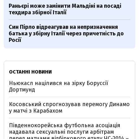
Раньєрі може замінити Мальдіні на посаді
техдира збірної Італії
Син Пірло відреагував на непризначення
батька у збірну Італії через причетність до
Росії
ОСТАННІ НОВИНИ
Ньюкасл націлився на зірку Боруссії
Дортмунд
Косовський спрогнозував перемогу Динамо
у матчі з Карабахом
Південнокорейська футбольна асоціація
надавала сексуальні послуги арбітрам
перед матчами відбіркового етапу ЧС-2014 –