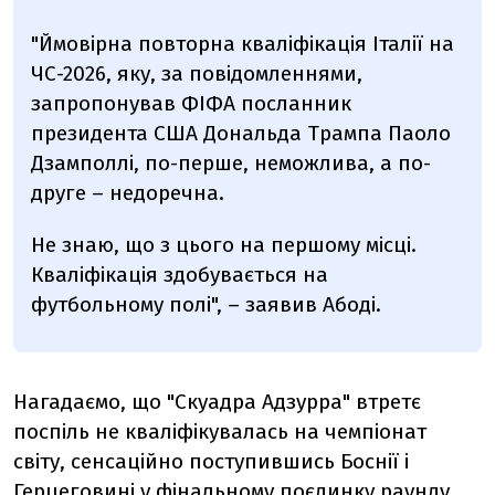
"Ймовірна повторна кваліфікація Італії на
ЧС-2026, яку, за повідомленнями,
запропонував ФІФА посланник
президента США Дональда Трампа Паоло
Дзамполлі, по-перше, неможлива, а по-
друге – недоречна.
Не знаю, що з цього на першому місці.
Кваліфікація здобувається на
футбольному полі", – заявив Абоді.
Нагадаємо, що "Скуадра Адзурра" втретє
поспіль не кваліфікувалась на чемпіонат
світу, сенсаційно поступившись Боснії і
Герцеговині у фінальному поєдинку
раунду