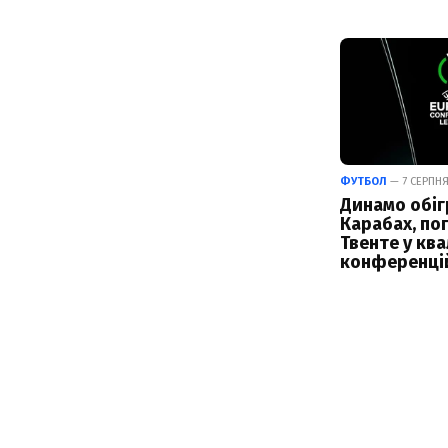
ФУТБОЛ
— 7 СЕРПНЯ
Динамо обіг
Карабах, по
Твенте у ква
конференці