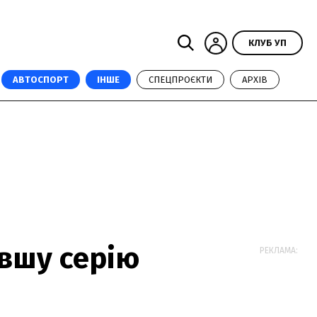
КЛУБ УП
АВТОСПОРТ
ІНШЕ
СПЕЦПРОЄКТИ
АРХІВ
вшу серію
РЕКЛАМА: