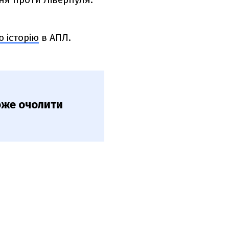
 історію
в АПЛ.
оже очолити