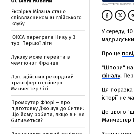
ОСТАННІ НОВИНИ
WWW.TOTTENHAMHOTSPUR
Ексзірка Мілана стане
співвласником англійського
клубу
У середу, 1
ЮКСА переграла Ниву у 3
мадридським
турі Першої ліги
Про це
пов
Лукаку може перейти в
чемпіонат Франції
"Шпори" на 
фіналу
. Пе
Лідс здійснив рекордний
трансфер голкіпера
Манчестер Сіті
Ця поразка
історії не м
Промоутер Ф'юрі – про
підготовку Джошуа до битви:
До цього "ш
Що йому робити, якщо він не
Манчестер Ю
битиметься?
Зазначимо,