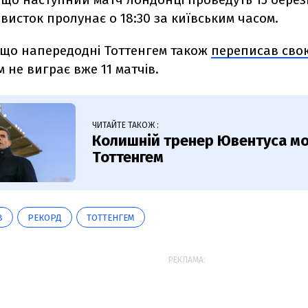
висток пролунає о 18:30 за київським часом.
 що напередодні Тоттенгем також
переписав свою
 не виграє вже 11 матчів.
ЧИТАЙТЕ ТАКОЖ :
Колишній тренер Ювентуса м
Тоттенгем
В
РЕКОРД
ТОТТЕНГЕМ
РЕКЛАМА: