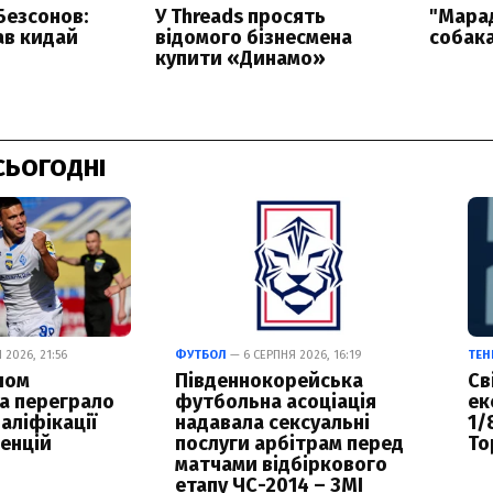
СЬОГОДНІ
2026, 21:56
ФУТБОЛ
— 6 СЕРПНЯ 2026, 16:19
ТЕН
лом
Південнокорейська
Св
а переграло
футбольна асоціація
ек
аліфікації
надавала сексуальні
1/
енцій
послуги арбітрам перед
То
матчами відбіркового
етапу ЧС-2014 – ЗМІ