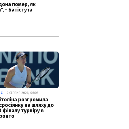
ІС
— 7 СЕРПНЯ 2026, 06:03
ітоліна розгромила
сросіянку на шляху до
8 фіналу турніру в
ронто