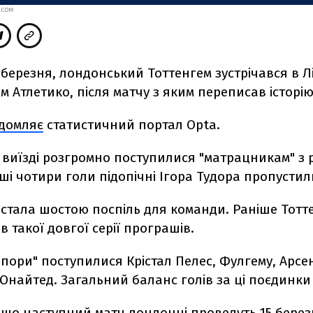
.COM
0 березня, лондонський Тоттенгем зустрічався в Лі
 Атлетико, після матчу з яким переписав історію
ідомляє
статистичний портал Opta.
виїзді розгромно поступилися "матрацникам" з 
рші чотири голи підопічні Ігора Тудора пропустил
 стала шостою поспіль для команди. Раніше Тотт
ав такої довгої серії програшів.
пори" поступилися Крістал Пелес, Фулгему, Арсе
найтед. Загальний баланс голів за ці поєдинки –
 що наступний матч лондонці проведуть 15 берез