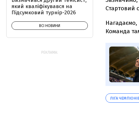
Визначився другий тенісист,
який кваліфікувався на
Стартовий с
Підсумковий турнір-2026
Нагадаємо,
ВСІ НОВИНИ
Команда там
РЕКЛАМА:
ЛІГА ЧЕМПІОНІ