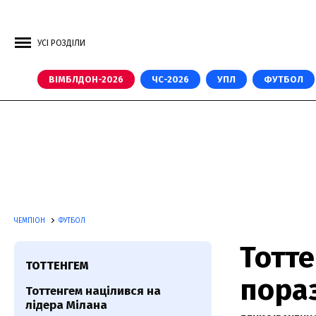
УСІ РОЗДІЛИ
ВІМБЛДОН-2026
ЧС-2026
УПЛ
ФУТБОЛ
ЧЕМПІОН
ФУТБОЛ
Тотт
ТОТТЕНГЕМ
пораз
Тоттенгем націлився на
лідера Мілана