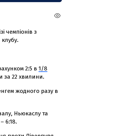
зі чемпіонів з
 клубу.
рахунком 2:5 в
1/8
и за 22 хвилини.
енгем жодного разу в
налу, Ньюкаслу та
 6:18.
ня проти Ліверпуля.