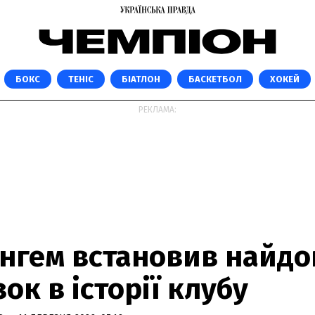
БОКС
ТЕНІС
БІАТЛОН
БАСКЕТБОЛ
ХОКЕЙ
РЕКЛАМА:
енгем встановив найдо
ок в історії клубу