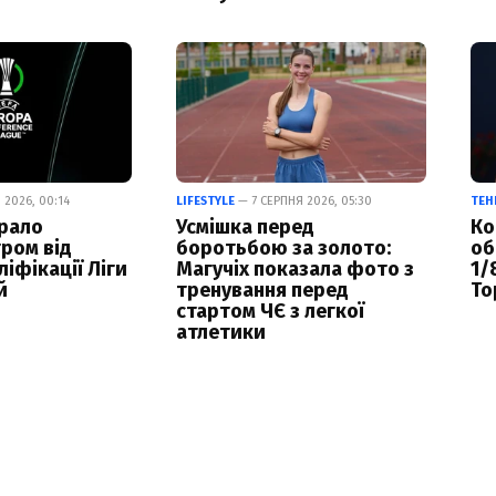
 2026, 00:14
LIFESTYLE
— 7 СЕРПНЯ 2026, 05:30
ТЕН
рало
Усмішка перед
Ко
гром від
боротьбою за золото:
об
ліфікації Ліги
Магучіх показала фото з
1/
й
тренування перед
То
стартом ЧЄ з легкої
атлетики