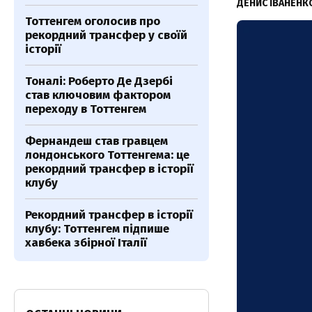
ДЕНИС ІВАНЕН
Тоттенгем оголосив про
рекордний трансфер у своїй
історії
Тоналі: Роберто Де Дзербі
став ключовим фактором
переходу в Тоттенгем
Фернандеш став гравцем
лондонського Тоттенгема: це
рекордний трансфер в історії
клубу
Рекордний трансфер в історії
клубу: Тоттенгем підпише
хавбека збірної Італії