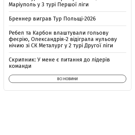
Маріуполь у 3 турі Першої ліги
Бреннер виграв Тур Польщі-2026
Ребел та Карбон влаштували гольову
феєрію, Олександрія-2 відіграла нульову
нічию зі СК Металург у 2 турі Другої ліги
Скрипник: У мене є питання до лідерів
команди
ВСІ НОВИНИ