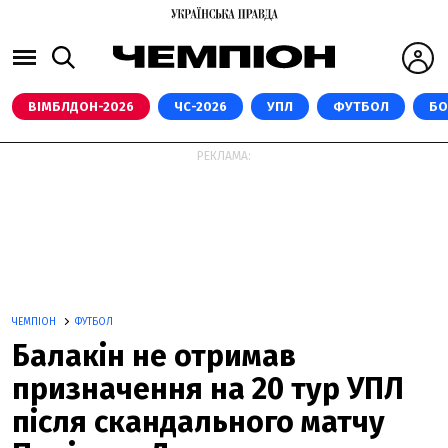
ВІМБЛДОН-2026
ЧС-2026
УПЛ
ФУТБОЛ
БО
РЕКЛАМА:
ЧЕМПІОН
ФУТБОЛ
Балакін не отримав
призначення на 20 тур УПЛ
після скандального матчу