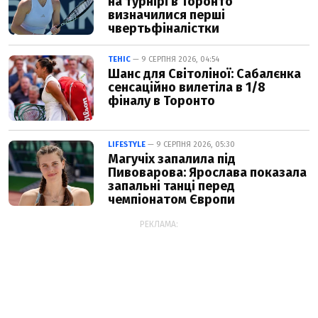
на турнірі в Торонто
визначилися перші
чвертьфіналістки
ТЕНІС
— 9 СЕРПНЯ 2026, 04:54
Шанс для Світоліної: Сабалєнка
сенсаційно вилетіла в 1/8
фіналу в Торонто
LIFESTYLE
— 9 СЕРПНЯ 2026, 05:30
Магучіх запалила під
Пивоварова: Ярослава показала
запальні танці перед
чемпіонатом Європи
РЕКЛАМА: