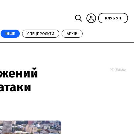
КЛУБ УП
ІНШЕ
СПЕЦПРОЄКТИ
АРХІВ
джений
РЕКЛАМА:
атаки