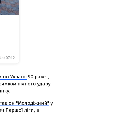
 по Україні
90 ракет,
ямком нічного удару
інку.
тадіон "Молодіжний"
у
ч Першої ліги, в