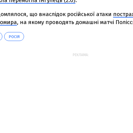
ла перемогла Інгулець (2:0)
.
омлялося, що внаслідок російської атаки
постра
томира
, на якому проводять домашні матчі Полісся
РОСІЯ
РЕКЛАМА: