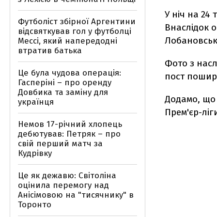
У ніч на 24
Футболіст збірної Аргентини
Внаслідок о
відсвяткував гол у футболці
Лобановськ
Мессі, який напередодні
втратив батька
Фото з насл
Це була чудова операція:
пост пошир
Гасперіні – про оренду
Довбика та заміну для
Додамо, щ
українця
Прем'єр-ліг
Немов 17-річний хлопець
дебютував: Петряк – про
свій перший матч за
Кудрівку
Це як дежавю: Світоліна
оцінила перемогу над
Анісімовою на "тисячнику" в
Торонто