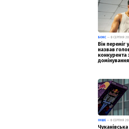
БОКС
— 8 СЕРПНЯ 202
Він переміг у
назвав голо
конкурента 
домінування 
ІНШЕ
— 8 СЕРПНЯ 202
Чуканівська