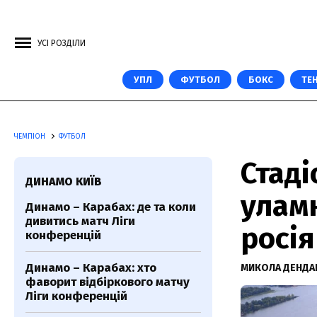
УСІ РОЗДІЛИ
УПЛ
ФУТБОЛ
БОКС
ТЕН
ЧЕМПІОН
ФУТБОЛ
Стад
ДИНАМО КИЇВ
уламк
Динамо – Карабах: де та коли
дивитись матч Ліги
росі
конференцій
Динамо – Карабах: хто
МИКОЛА ДЕНДА
фаворит відбіркового матчу
Ліги конференцій