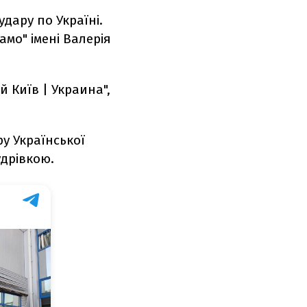
дару по Україні.
мо" імені Валерія
 Київ | Украина",
ру Української
удрівкою.