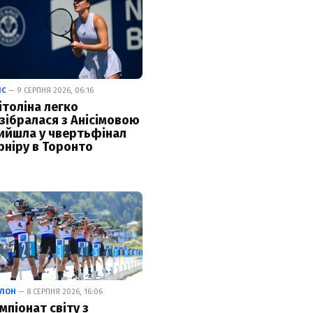
ІС
— 9 СЕРПНЯ 2026, 06:16
ітоліна легко
зібралася з Анісімовою
вийшла у чвертьфінал
рніру в Торонто
ТЛОН
— 8 СЕРПНЯ 2026, 16:06
мпіонат світу з