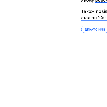
якому
Ворск
Також повід
стадіон Жи
ДИНАМО КИЇВ