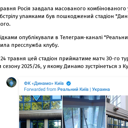
 травня Росія завдала масованого комбінованого у
бстрілу уламками був пошкоджений стадіон "Дина
ого.
ідками опублікували в Телеграм-каналі "Реальний
ила пресслужба клубу.
о
24 травня цей стадіон прийматиме матч 30-го ту
и сезону 2025/26, у якому Динамо зустрінеться з К