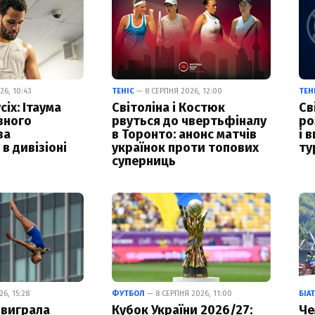
6, 10:43
ТЕНІС
— 8 СЕРПНЯ 2026, 12:00
ТЕН
сіх: Ітаума
Світоліна і Костюк
Св
вного
рвуться до чвертьфіналу
ро
за
в Торонто: анонс матчів
і 
в дивізіоні
українок проти топових
ту
суперниць
6, 15:28
ФУТБОЛ
— 8 СЕРПНЯ 2026, 11:00
БІА
 виграла
Кубок України 2026/27:
Че