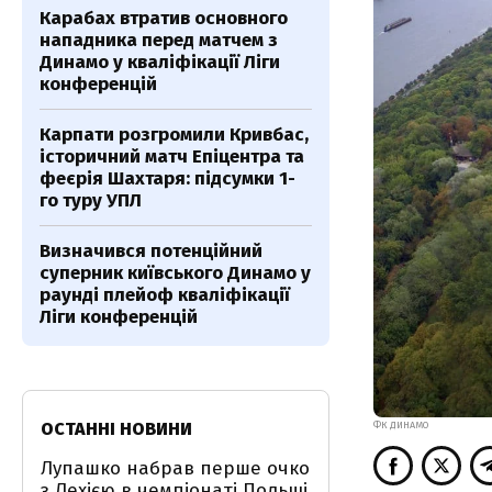
Карабах втратив основного
нападника перед матчем з
Динамо у кваліфікації Ліги
конференцій
Карпати розгромили Кривбас,
історичний матч Епіцентра та
феєрія Шахтаря: підсумки 1-
го туру УПЛ
Визначився потенційний
суперник київського Динамо у
раунді плейоф кваліфікації
Ліги конференцій
ОСТАННІ НОВИНИ
ФК ДИНАМО
Лупашко набрав перше очко
з Лехією в чемпіонаті Польщі