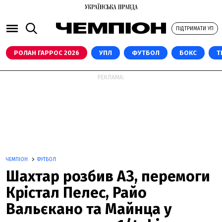
ПІДТРИМАТИ УП
РОЛАН ГАРРОС 2026
УПЛ
ФУТБОЛ
БОКС
Т
РЕКЛАМА:
ЧЕМПІОН
ФУТБОЛ
Шахтар розбив АЗ, перемоги
Крістал Пелес, Райо
Вальєкано та Майнца у