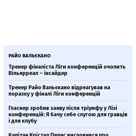
РАЙО ВАЛЬЄКАНО
Тренер фіналіста Ліги конференцій очолить
Вільярреал – інсайдер
Тренер Райо Вальєкано відреагував на
поразку у фіналі Ліги конференцій
Гласнер зробив заяву після тріумфу у Лізі
конференцій: Я бачу себе слугою для гравців
і для клубу
Капітан Крістал Пелес висловився про