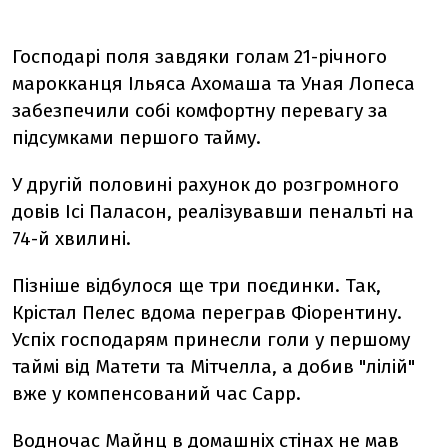
Господарі поля завдяки голам 21-річного
марокканця Ільяса Ахомаша та Уная Лопеса
забезпечили собі комфортну перевагу за
підсумками першого тайму.
У другій половині рахунок до розгромного
довів Ісі Паласон, реалізувавши пенальті на
74-й хвилині.
Пізніше відбулося ще три поєдинки. Так,
Крістал Пелес вдома переграв Фіорентину.
Успіх господарям принесли голи у першому
таймі від Матети та Мітчелла, а добив "лілій"
вже у компенсований час Сарр.
Водночас Майнц в домашніх стінах не мав