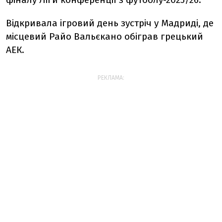
Відкривала ігровий день зустріч у Мадриді, де
місцевий Райо Вальєкано обіграв грецький
АЕК.
РЕКЛАМА: