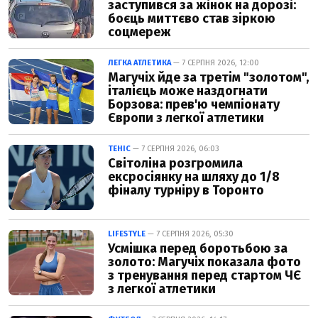
заступився за жінок на дорозі:
боєць миттєво став зіркою
соцмереж
ЛЕГКА АТЛЕТИКА
— 7 СЕРПНЯ 2026, 12:00
Магучіх йде за третім "золотом",
італієць може наздогнати
Борзова: прев'ю чемпіонату
Європи з легкої атлетики
ТЕНІС
— 7 СЕРПНЯ 2026, 06:03
Світоліна розгромила
ексросіянку на шляху до 1/8
фіналу турніру в Торонто
LIFESTYLE
— 7 СЕРПНЯ 2026, 05:30
Усмішка перед боротьбою за
золото: Магучіх показала фото
з тренування перед стартом ЧЄ
з легкої атлетики