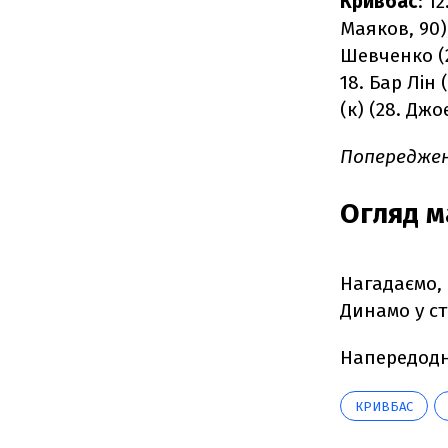
Кривбас
: 1
Маяков, 90)
Шевченко (2
18. Бар Лін
(к) (28. Джо
Попередженн
Огляд м
Нагадаємо, 
Динамо у с
Напередод
КРИВБАС