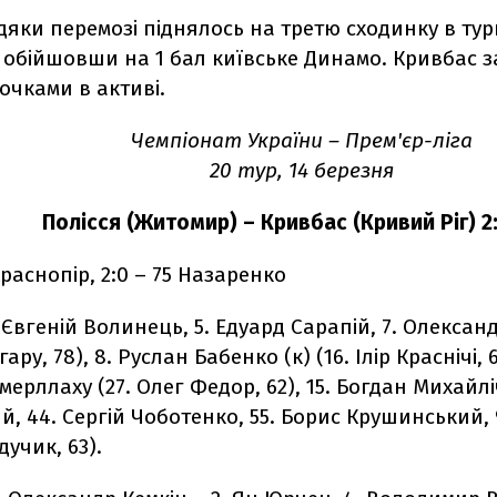
дяки перемозі піднялось на третю сходинку в тур
 обійшовши на 1 бал київське Динамо. Кривбас з
 очками в активі.
Чемпіонат України – Прем'єр-ліга
20 тур, 14 березня
Полісся (Житомир) – Кривбас (Кривий Ріг) 2:
 Краснопір, 2:0 – 75 Назаренко
. Євгеній Волинець, 5. Едуард Сарапій, 7. Олексан
ру, 78), 8. Руслан Бабенко (к) (16. Ілір Краснічі, 6
Емерллаху (27. Олег Федор, 62), 15. Богдан Михайл
й, 44. Сергій Чоботенко, 55. Борис Крушинський, 9
учик, 63).