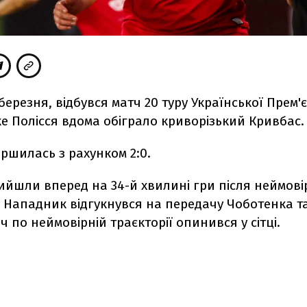
 березня, відбувся матч 20 туру Української Прем'є
е Полісся вдома обіграло криворізький Кривбас.
ершилась з рахунком 2:0.
ийшли вперед на 34-й хвилині гри після неймові
 Нападник відгукнувся на передачу Чоботенка т
яч по неймовірній траєкторії опинився у сітці.