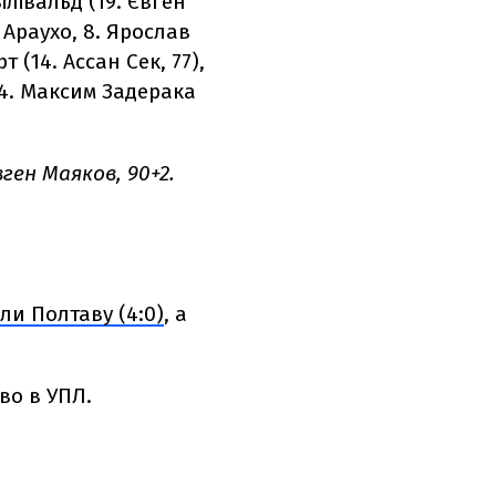
ілівальд (19. Євген
 Араухо, 8. Ярослав
 (14. Ассан Сек, 77),
 94. Максим Задерака
вген Маяков, 90+2.
и Полтаву (4:0)
, а
во в УПЛ.