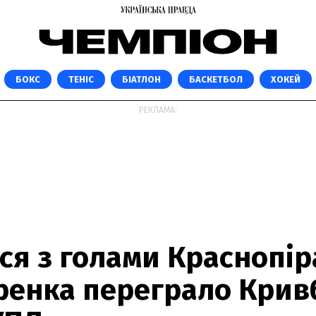
БОКС
ТЕНІС
БІАТЛОН
БАСКЕТБОЛ
ХОКЕЙ
РЕКЛАМА:
ся з голами Краснопір
ренка переграло Кривб