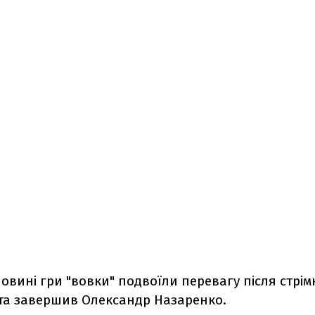
ловині гри "вовки" подвоїли перевагу після стрімк
ута завершив Олександр Назаренко.