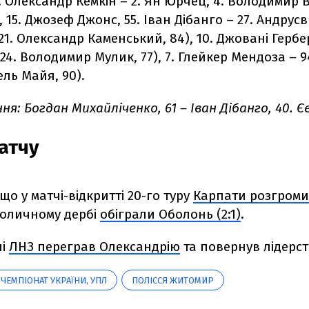
2. Олександр Кемкін – 2. Ян Юрчец, 4. Володимир В
, 15. Джозеф Джонс, 55. Іван Дібанго – 27. Андрусв
1. Олександр Каменський, 84), 10. Джовані Герберт
 (24. Володимир Мулик, 77), 7. Глейкер Мендоза –
ель Майя, 90).
я: Богдан Михайліченко, 61 – Іван Дібанго, 40. Є
атчу
що у матчі-відкритті 20-го туру
Карпати розгромил
толичному дербі
обіграли Оболонь (2:1)
.
ні
ЛНЗ переграв Олександрію
та повернув лідерст
ЧЕМПІОНАТ УКРАЇНИ, УПЛ
ПОЛІССЯ ЖИТОМИР