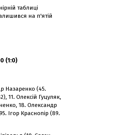
нірній таблиці
алишився на п'ятій
0 (1:0)
др Назаренко (45.
2), 11. Олексій Гуцуляк,
іченко, 18. Олександр
5. Ігор Краснопір (89.