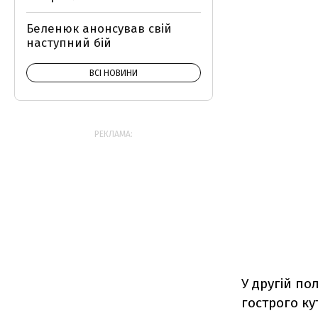
Беленюк анонсував свій
наступний бій
ВСІ НОВИНИ
РЕКЛАМА:
У другій по
гострого к