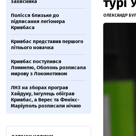
турі 
захисника
Полісся близьке до
ОЛЕКСАНДР БУ
підписання легіонера
Кривбаса
Кривбас представив першого
літнього новачка
Кривбас поступився
Ломмелю, Оболонь розписала
мирову з Локомотивом
ЛНЗ на зборах програв
Хайдуку, Інгулець обіграв
Кривбас, а Верес та Фенікс-
Маріуполь розписали нічию