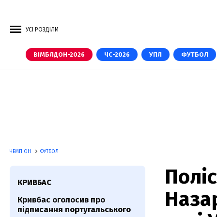
УСІ РОЗДІЛИ
ВІМБЛДОН-2026
ЧС-2026
УПЛ
ФУТБОЛ
ЧЕМПІОН
ФУТБОЛ
Поліс
КРИВБАС
Наза
Кривбас оголосив про
підписання португальського