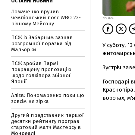
ОСТАННІ НОВИНИ
Ломаченко вручив
чемпіонський пояс WBO 22-
КРИВБАС
річному Мейсону
ПСЖ із Забарним зазнав
розгромної поразки від
У суботу, 13
Мальорки
житомирськ
ПСЖ зробив Пармі
Зустріч зав
покращену пропозицію
щодо голкіпера збірної
Господарі в
Японії
Краснопіра.
Алієв: Пономаренко поки що
воротах, м'
зовсім не зірка
Другий представник першої
десятки рейтингу програв
стартовий матч Мастерсу в
Монреалі