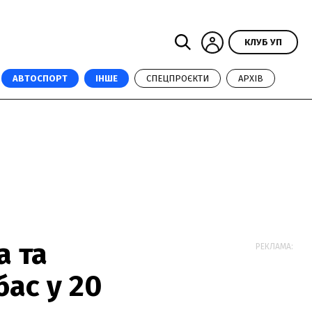
КЛУБ УП
АВТОСПОРТ
ІНШЕ
СПЕЦПРОЄКТИ
АРХІВ
а та
РЕКЛАМА:
ас у 20