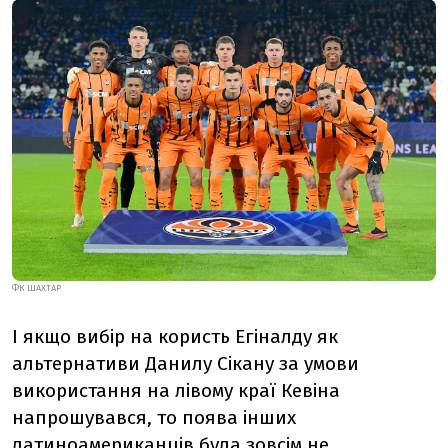
ФК ШАХТАР
І якщо вибір на користь Егіналду як
альтернативи Данилу Сікану за умови
використання на лівому краї Кевіна
напрошувався, то поява інших
латиноамериканців була зовсім не