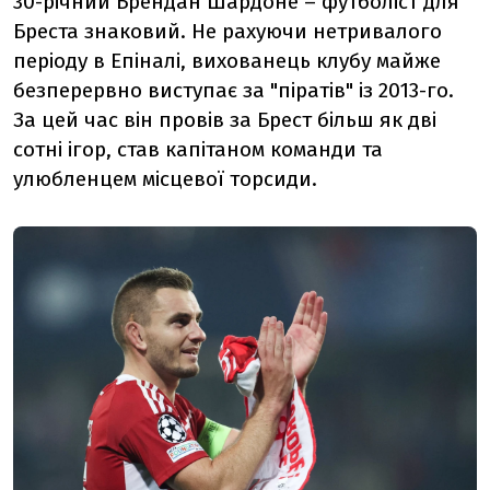
30-річний Брендан Шардоне – футболіст для
Бреста знаковий. Не рахуючи нетривалого
періоду в Епіналі, вихованець клубу майже
безперервно виступає за "піратів" із 2013-го.
За цей час він провів за Брест більш як дві
сотні ігор, став капітаном команди та
улюбленцем місцевої торсиди.