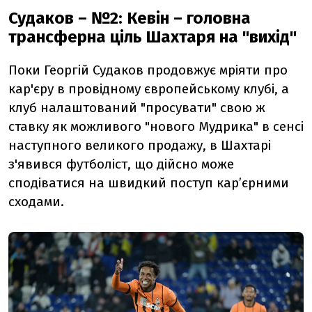
Судаков – №2: Кевін – головна
трансферна ціль Шахтаря на "вихід"
Поки Георгій Судаков продовжує мріяти про
кар'єру в провідному європейському клубі, а
клуб налаштований "просувати" свою ж
ставку як можливого "нового Мудрика" в сенсі
наступного великого продажу, в Шахтарі
з'явився футболіст, що дійсно може
сподіватися на швидкий поступ кар’єрними
сходами.