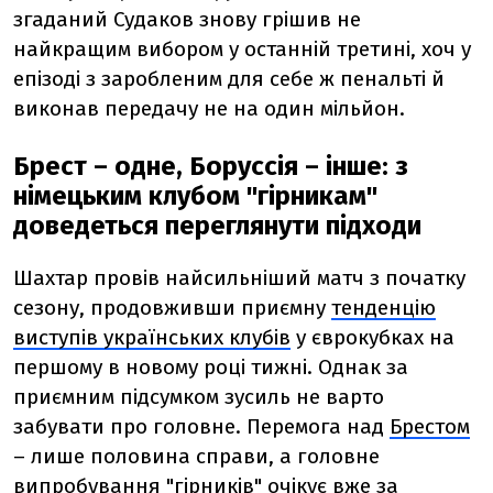
згаданий Судаков знову грішив не
найкращим вибором у останній третині, хоч у
епізоді з заробленим для себе ж пенальті й
виконав передачу не на один мільйон.
Брест – одне, Боруссія – інше: з
німецьким клубом "гірникам"
доведеться переглянути підходи
Шахтар провів найсильніший матч з початку
сезону, продовживши приємну
тенденцію
виступів українських клубів
у єврокубках на
першому в новому році тижні. Однак за
приємним підсумком зусиль не варто
забувати про головне. Перемога над
Брестом
– лише половина справи, а головне
випробування "гірників" очікує вже за