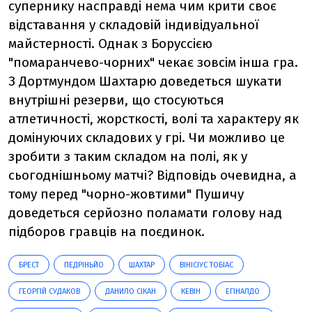
супернику насправді нема чим крити своє
відставання у складовій індивідуальної
майстерності. Однак з Боруссією
"помаранчево-чорних" чекає зовсім інша гра.
З Дортмундом Шахтарю доведеться шукати
внутрішні резерви, що стосуються
атлетичності, жорсткості, волі та характеру як
домінуючих складових у грі. Чи можливо це
зробити з таким складом на полі, як у
сьогоднішньому матчі? Відповідь очевидна, а
тому перед "чорно-жовтими" Пушичу
доведеться серйозно поламати голову над
підборов гравців на поєдинок.
БРЕСТ
ПЕДРІНЬЙО
ШАХТАР
ВІНІСІУС ТОБІАС
ГЕОРГІЙ СУДАКОВ
ДАНИЛО СІКАН
КЕВІН
ЕГІНАЛДО