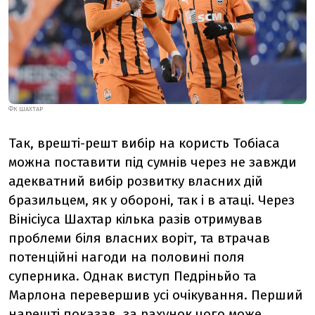
ФК ШАХТАР
Так, врешті-решт вибір на користь Тобіаса
можна поставити під сумнів через не завжди
адекватний вибір розвитку власних дій
бразильцем, як у обороні, так і в атаці. Через
Вінісіуса Шахтар кілька разів отримував
проблеми біля власних воріт, та втрачав
потенційні нагоди на половині поля
суперника. Однак виступ Педріньйо та
Марлона перевершив усі очікування. Перший
нарешті показав, за рахунок чого може