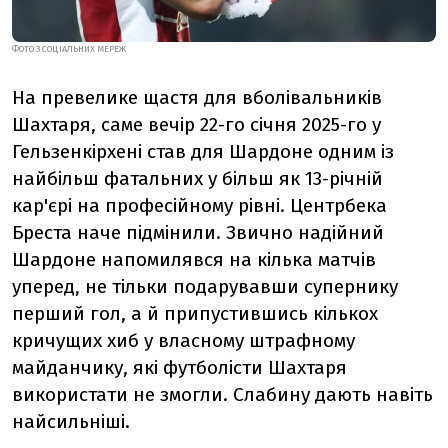
ФОТО З СОЦІАЛЬНИХ МЕРЕЖ
На превелике щастя для вболівальників
Шахтаря, саме вечір 22-го січня 2025-го у
Гельзенкірхені став для Шардоне одним із
найбільш фатальних у більш як 13-річній
кар'єрі на професійному рівні. Центрбека
Бреста наче підмінили. Звично надійний
Шардоне напомилявся на кілька матчів
уперед, не тільки подарувавши супернику
перший гол, а й припустившись кількох
кричущих хиб у власному штрафному
майданчику, які футболісти Шахтаря
використати не змогли. Слабину дають навіть
найсильніші.