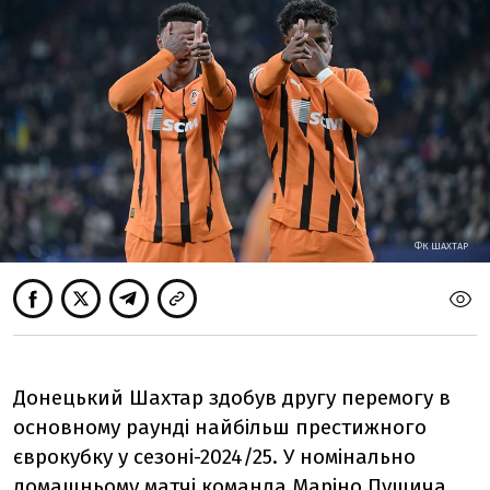
ФК ШАХТАР
Донецький Шахтар здобув другу перемогу в
основному раунді найбільш престижного
єврокубку у сезоні-2024/25. У номінально
домашньому матчі команда Маріно Пушича