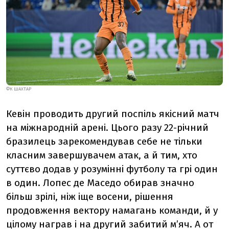
ФК ШАХТАР
Кевін проводить другий поспіль якісний матч
на міжнародній арені. Цього разу 22-річний
бразилець зарекомендував себе не тільки
класним завершувачем атак, а й тим, хто
суттєво додав у розумінні футболу та грі один
в один. Лопес де Маседо обирав значно
більш зрілі, ніж іще восени, рішення
продовження вектору намагань команди, й у
цілому награв і на другий забитий м’яч. А от