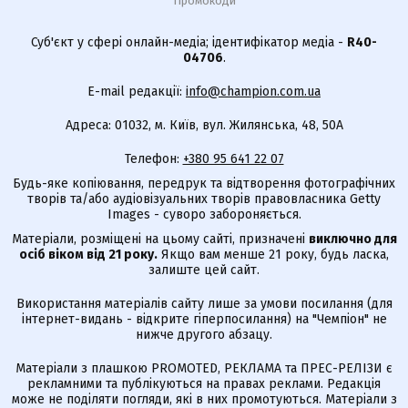
Промокоди
Суб'єкт у сфері онлайн-медіа; ідентифікатор медіа -
R40-
04706
.
E-mail редакції:
info@champion.com.ua
Адреса: 01032, м. Київ, вул. Жилянська, 48, 50А
Телефон:
+380 95 641 22 07
Будь-яке копіювання, передрук та відтворення фотографічних
творів та/або аудіовізуальних творів правовласника Getty
Images - суворо забороняється.
Матеріали, розміщені на цьому сайті, призначені
виключно для
осіб віком від 21 року.
Якщо вам менше 21 року, будь ласка,
залиште цей сайт.
Використання матеріалів сайту лише за умови посилання (для
інтернет-видань - відкрите гіперпосилання) на "Чемпіон" не
нижче другого абзацу.
Матеріали з плашкою PROMOTED, РЕКЛАМА та ПРЕС-РЕЛІЗИ є
рекламними та публікуються на правах реклами. Редакція
може не поділяти погляди, які в них промотуються. Матеріали з