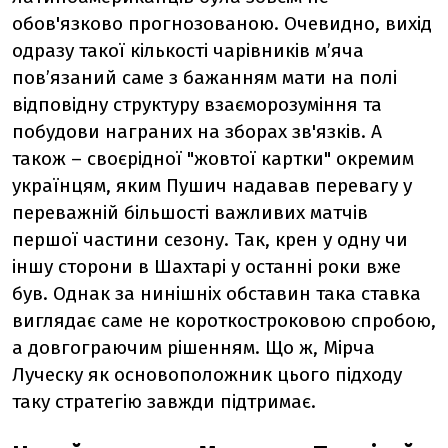
обов'язково прогнозованою. Очевидно, вихід
одразу такої кількості чарівників м’яча
пов’язаний саме з бажанням мати на полі
відповідну структуру взаєморозуміння та
побудови награних на зборах зв'язків. А
також – своєрідної "жовтої картки" окремим
українцям, яким Пушич надавав перевагу у
переважній більшості важливих матчів
першої частини сезону. Так, крен у одну чи
іншу сторони в Шахтарі у останні роки вже
був. Однак за нинішніх обставин така ставка
виглядає саме не короткостроковою спробою,
а довгограючим рішенням. Що ж, Мірча
Луческу як основоположник цього підходу
таку стратегію завжди підтримає.