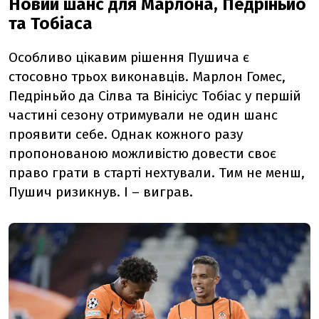
Новий шанс для Марлона, Педріньйо
та Тобіаса
Особливо цікавим рішення Пушича є
стосовно трьох виконавців. Марлон Гомес,
Педріньйо да Сілва та Вінісіус Тобіас у першій
частині сезону отримували не один шанс
проявити себе. Однак кожного разу
пропонованою можливістю довести своє
право грати в старті нехтували. Тим не менш,
Пушич ризикнув. І – виграв.