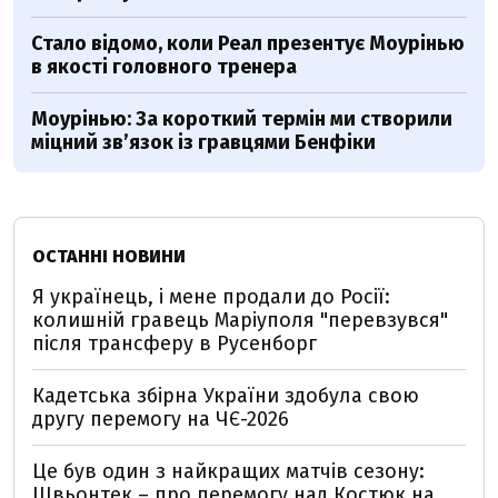
Стало відомо, коли Реал презентує Моурінью
в якості головного тренера
Моурінью: За короткий термін ми створили
міцний зв’язок із гравцями Бенфіки
ОСТАННІ НОВИНИ
Я українець, і мене продали до Росії:
колишній гравець Маріуполя "перевзувся"
після трансферу в Русенборг
Кадетська збірна України здобула свою
другу перемогу на ЧЄ-2026
Це був один з найкращих матчів сезону:
Швьонтек – про перемогу над Костюк на