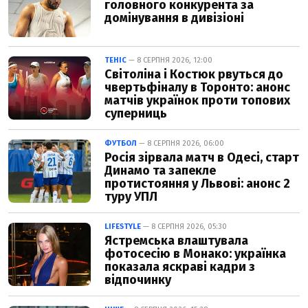
головного конкурента за
домінування в дивізіоні
ТЕНІС
— 8 СЕРПНЯ 2026, 12:00
Світоліна і Костюк рвуться до
чвертьфіналу в Торонто: анонс
матчів українок проти топових
суперниць
ФУТБОЛ
— 8 СЕРПНЯ 2026, 06:00
Росія зірвала матч в Одесі, старт
Динамо та запекле
протистояння у Львові: анонс 2
туру УПЛ
LIFESTYLE
— 8 СЕРПНЯ 2026, 05:30
Ястремська влаштувала
фотосесію в Монако: українка
показала яскраві кадри з
відпочинку