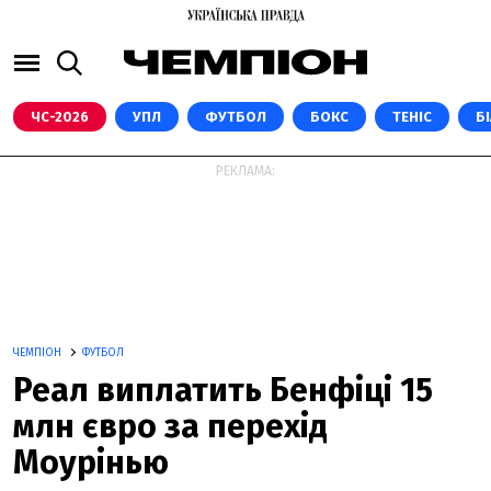
ЧС-2026
УПЛ
ФУТБОЛ
БОКС
ТЕНІС
Б
РЕКЛАМА:
ЧЕМПІОН
ФУТБОЛ
Реал виплатить Бенфіці 15
млн євро за перехід
Моурінью