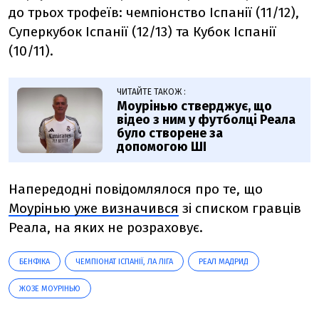
до трьох трофеїв: чемпіонство Іспанії (11/12),
Суперкубок Іспанії (12/13) та Кубок Іспанії
(10/11).
ЧИТАЙТЕ ТАКОЖ :
Моурінью стверджує, що
відео з ним у футболці Реала
було створене за
допомогою ШІ
Напередодні повідомлялося про те, що
Моурінью уже визначився
зі списком гравців
Реала, на яких не розраховує.
БЕНФІКА
ЧЕМПІОНАТ ІСПАНІЇ, ЛА ЛІГА
РЕАЛ МАДРИД
ЖОЗЕ МОУРІНЬЮ