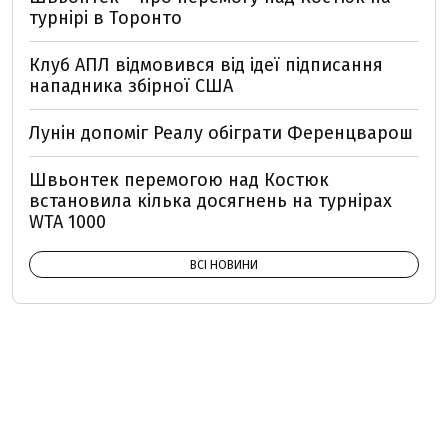
турнірі в Торонто
Клуб АПЛ відмовився від ідеї підписання
нападника збірної США
Лунін допоміг Реалу обіграти Ференцварош
Швьонтек перемогою над Костюк
встановила кілька досягнень на турнірах
WTA 1000
ВСІ НОВИНИ