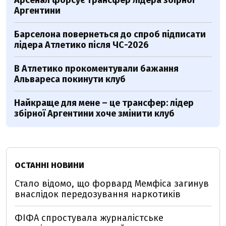
Арсенал форсує трансфер лідера збірної
Аргентини
Барселона повернеться до спроб підписати
лідера Атлетико після ЧС-2026
В Атлетико прокоментували бажання
Альвареса покинути клуб
Найкраще для мене – це трансфер: лідер
збірної Аргентини хоче змінити клуб
ОСТАННІ НОВИНИ
Стало відомо, що форвард Мемфіса загинув
внаслідок передозування наркотиків
ФІФА спростувала журналістське