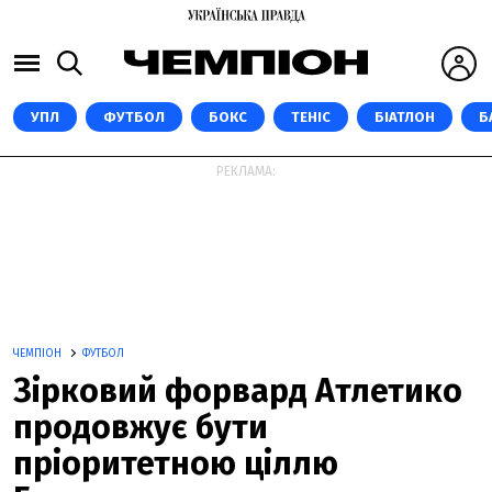
УПЛ
ФУТБОЛ
БОКС
ТЕНІС
БІАТЛОН
Б
РЕКЛАМА:
ЧЕМПІОН
ФУТБОЛ
Зірковий форвард Атлетико
продовжує бути
пріоритетною ціллю