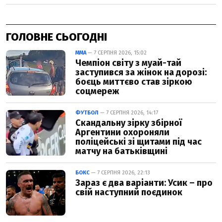
ГОЛОВНЕ СЬОГОДНІ
ММА
— 7 СЕРПНЯ 2026, 15:02
Чемпіон світу з муай-тай
заступився за жінок на дорозі:
боєць миттєво став зіркою
соцмереж
ФУТБОЛ
— 7 СЕРПНЯ 2026, 14:17
Скандальну зірку збірної
Аргентини охороняли
поліцейські зі щитами під час
матчу на батьківщині
БОКС
— 7 СЕРПНЯ 2026, 22:13
Зараз є два варіанти: Усик – про
свій наступний поєдинок