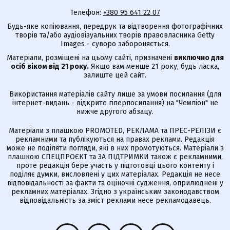
Телефон:
+380 95 641 22 07
Будь-яке копіювання, передрук та відтворення фотографічних
творів та/або аудіовізуальних творів правовласника Getty
Images - суворо забороняється.
Матеріали, розміщені на цьому сайті, призначені
виключно для
осіб віком від 21 року.
Якщо вам менше 21 року, будь ласка,
залиште цей сайт.
Використання матеріалів сайту лише за умови посилання (для
інтернет-видань - відкрите гіперпосилання) на "Чемпіон" не
нижче другого абзацу.
Матеріали з плашкою PROMOTED, РЕКЛАМА та ПРЕС-РЕЛІЗИ є
рекламними та публікуються на правах реклами. Редакція
може не поділяти погляди, які в них промотуються. Матеріали з
плашкою СПЕЦПРОЄКТ та ЗА ПІДТРИМКИ також є рекламними,
проте редакція бере участь у підготовці цього контенту і
поділяє думки, висловлені у цих матеріалах. Редакція не несе
відповідальності за факти та оціночні судження, оприлюднені у
рекламних матеріалах. Згідно з українським законодавством
відповідальність за зміст реклами несе рекламодавець.