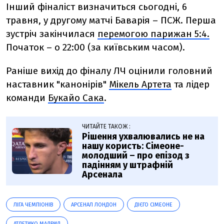
Інший фіналіст визначиться сьогодні, 6
травня, у другому матчі Баварія – ПСЖ. Перша
зустріч закінчилася
перемогою парижан 5:4.
Початок – о 22:00 (за київським часом).
Раніше вихід до фіналу ЛЧ оцінили головний
наставник "канонірів"
Мікель Артета
та лідер
команди
Букайо Сака
.
ЧИТАЙТЕ ТАКОЖ :
Рішення ухвалювались не на
нашу користь: Сімеоне-
молодший – про епізод з
падінням у штрафній
Арсенала
ЛІГА ЧЕМПІОНІВ
АРСЕНАЛ ЛОНДОН
ДІЄГО СІМЕОНЕ
АТЛЕТИКО МАДРИД