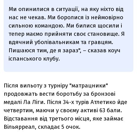
Ми опинилися в ситуації, на яку ніхто від
нас не чекав. Ми боролися із неймовірно
сильною командою. Ми билися щосили і
тепер маємо прийняти своє становище. Я
вдячний уболівальникам та гравцям.
Пишаюся тим, де я зараз", – сказав коуч
іспанського клубу.
Після вильоту з турніру "матрацники"
продовжать вести боротьбу за бронзові
медалі Ла Ліги. Після 34-х турів Атлетико йде
четвертим, маючи у своєму активі 63 бали.
Відставання від третього місця, яке займає
Вільярреал, складає 5 очок.