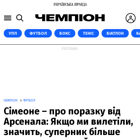
УПЛ
ФУТБОЛ
БОКС
ТЕНІС
БІАТЛОН
Б
РЕКЛАМА:
ЧЕМПІОН
ФУТБОЛ
Сімеоне – про поразку від
Арсенала: Якщо ми вилетіли,
значить, суперник більше