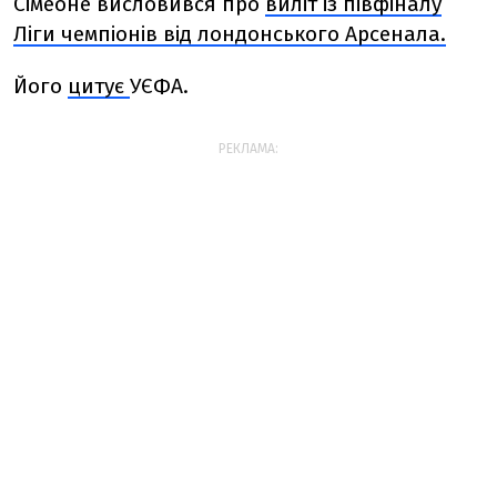
Сімеоне висловився про
виліт із півфіналу
Ліги чемпіонів від лондонського Арсенала.
Його
цитує
УЄФА.
РЕКЛАМА: