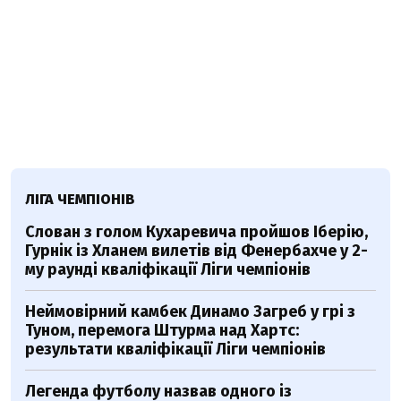
ЛІГА ЧЕМПІОНІВ
Слован з голом Кухаревича пройшов Іберію,
Гурнік із Хланем вилетів від Фенербахче у 2-
му раунді кваліфікації Ліги чемпіонів
Неймовірний камбек Динамо Загреб у грі з
Туном, перемога Штурма над Хартс:
результати кваліфікації Ліги чемпіонів
Легенда футболу назвав одного із