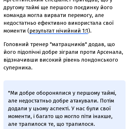
другому таймі ще першого поєдинку його
команда могла вирвати перемогу, але
недостатньо ефективно використала свої
моменти (
результат нічийний 1:1
).
Головний тренер "матрацників" додав, що
його підопічні добре зіграли проти Арсенала,
відзначивши високий рівень лондонського
суперника.
"Ми добре оборонялися у першому таймі,
але недостатньо добре атакували. Потім
додали у цьому аспекті. У нас були свої
моменти, і багато що могло піти інакше,
але трапилося те, що трапилося.