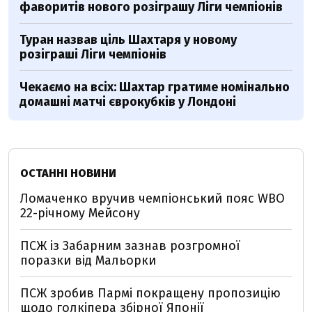
фаворитів нового розіграшу Ліги чемпіонів
Туран назвав ціль Шахтаря у новому
розіграші Ліги чемпіонів
Чекаємо на всіх: Шахтар гратиме номінально
домашні матчі єврокубків у Лондоні
ОСТАННІ НОВИНИ
Ломаченко вручив чемпіонський пояс WBO
22-річному Мейсону
ПСЖ із Забарним зазнав розгромної
поразки від Мальорки
ПСЖ зробив Пармі покращену пропозицію
щодо голкіпера збірної Японії