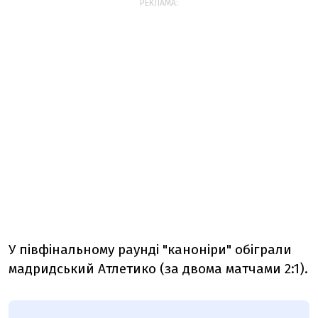
РЕКЛАМА:
У півфінальному раунді "каноніри" обіграли
мадридський Атлетико (за двома матчами 2:1).