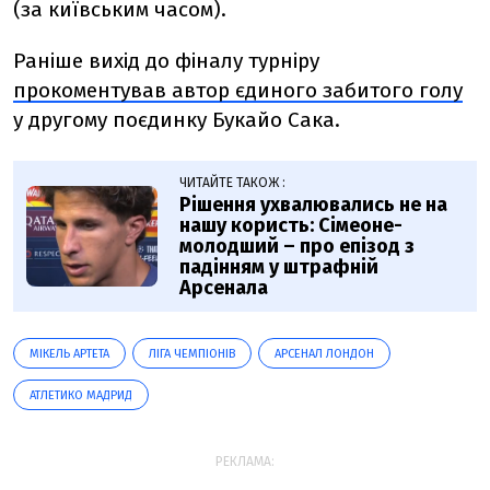
(за київським часом).
Раніше вихід до фіналу турніру
прокоментував автор єдиного забитого голу
у другому поєдинку Букайо Сака.
ЧИТАЙТЕ ТАКОЖ :
Рішення ухвалювались не на
нашу користь: Сімеоне-
молодший – про епізод з
падінням у штрафній
Арсенала
МІКЕЛЬ АРТЕТА
ЛІГА ЧЕМПІОНІВ
АРСЕНАЛ ЛОНДОН
АТЛЕТИКО МАДРИД
РЕКЛАМА: