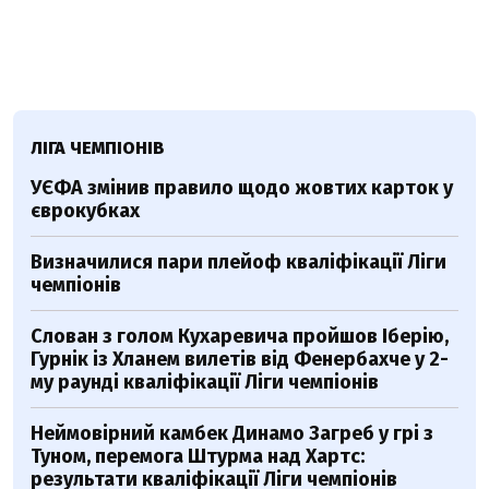
ЛІГА ЧЕМПІОНІВ
УЄФА змінив правило щодо жовтих карток у
єврокубках
Визначилися пари плейоф кваліфікації Ліги
чемпіонів
Слован з голом Кухаревича пройшов Іберію,
Гурнік із Хланем вилетів від Фенербахче у 2-
му раунді кваліфікації Ліги чемпіонів
Неймовірний камбек Динамо Загреб у грі з
Туном, перемога Штурма над Хартс:
результати кваліфікації Ліги чемпіонів