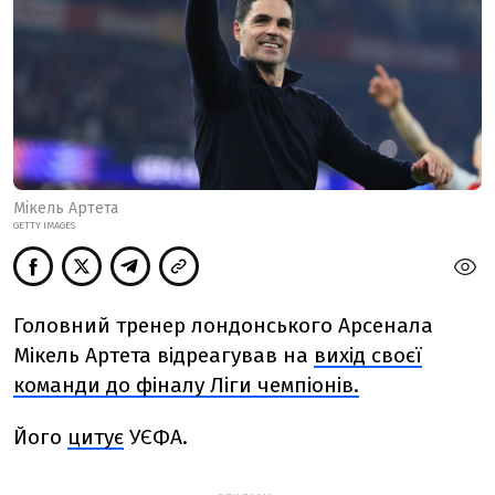
Мікель Артета
GETTY IMAGES
Головний тренер лондонського Арсенала
Мікель Артета відреагував на
вихід своєї
команди до фіналу Ліги чемпіонів.
Його
цитує
УЄФА.