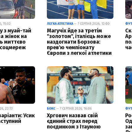
, 15:02
ЛЕГКА АТЛЕТИКА
— 7 СЕРПНЯ 2026, 12:00
ФУ
у з муай-тай
Магучіх йде за третім
Ск
за жінок на
"золотом", італієць може
Ар
ць миттєво
наздогнати Борзова:
по
 соцмереж
прев'ю чемпіонату
ча
Європи з легкої атлетики
6, 22:13
БОКС
— 7 СЕРПНЯ 2026, 16:06
ФУ
варіанти: Усик
Хргович назвав свій
Ро
аступний
єдиний страх перед
Од
поєдинком з Ітаумою
за