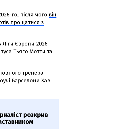
026-го, після чого
він
отів прощатися з
 Ліги Європи-2026
туса Тьяго Мотти та
оловного тренера
оучі Барселони Хаві
рналіст розкрив
наставником