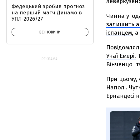
леверкузен
Федецький зробив прогноз
на перший матч Динамо в
Чинна угода
УПЛ-2026/27
залишить а
іспанцем
, а
ВСІ НОВИНИ
Повідомлял
Унаї Емері.
Т
РЕКЛАМА:
Вінченцо Іт
При цьому,
Наполі. Чут
Ернандесі н