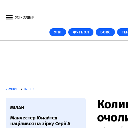
УСІ РОЗДІЛИ
УПЛ
ФУТБОЛ
БОКС
ТЕН
ЧЕМПІОН
ФУТБОЛ
Коли
МІЛАН
очоли
Манчестер Юнайтед
націлився на зірку Серії А