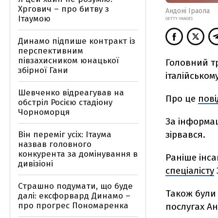
Хргович – про битву з
Андоні Іраола
Ітаумою
GETTY IMAGES
Динамо підпише контракт із
перспективним
півзахисником юнацької
Головний т
збірної Гани
італійському
Шевченко відреагував на
Про це
пов
обстріл Росією стадіону
Чорноморця
За інформац
зірвався.
Він переміг усіх: Ітаума
назвав головного
конкурента за домінування в
Раніше інса
дивізіоні
спеціалісту
Страшно подумати, що буде
Також були 
далі: ексфорвард Динамо –
про прогрес Пономаренка
послугах Ан