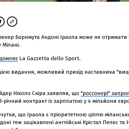
ренер Борнмута Андоні Іраола може не отримати 
 Мілані.
ідомляє
La Gazzetta dello Sport.
ією видання, можливий прихід наставника "више
йдер Ніколо Скіра заявляв, що
"россонері" запро
3-річний контракт
із зарплатою у 4 мільйони євро
чутки, що Іраола є пріоритетною ціллю міланськ
доні теж зацікавлені англійські Крістал Пелес та