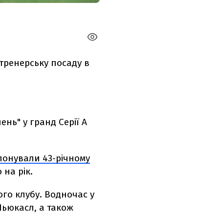
тренерську посаду в
нь" у гранд Серії А
понували 43-річному
 на рік.
ого клубу. Водночас у
 Ньюкасл, а також