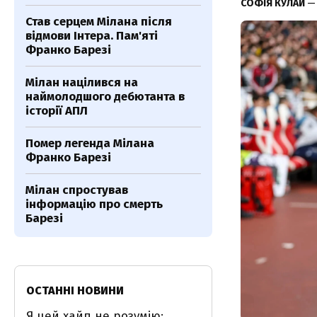
СОФІЯ КУЛАЙ
— 
Став серцем Мілана після
відмови Інтера. Пам'яті
Франко Барезі
Мілан націлився на
наймолодшого дебютанта в
історії АПЛ
Помер легенда Мілана
Франко Барезі
Мілан спростував
інформацію про смерть
Барезі
ОСТАННІ НОВИНИ
Я цей хайп не розумію: