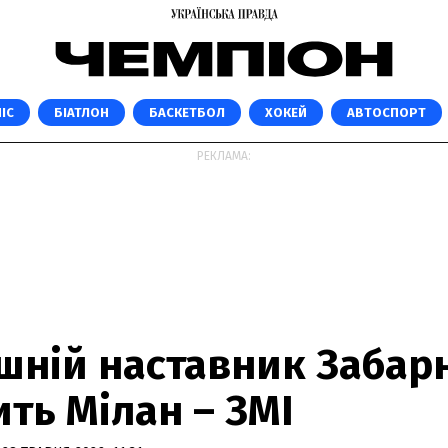
ІС
БІАТЛОН
БАСКЕТБОЛ
ХОКЕЙ
АВТОСПОРТ
РЕКЛАМА:
шній наставник Забар
ть Мілан – ЗМІ