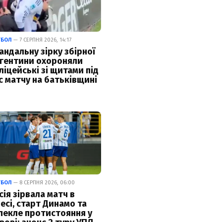
ТБОЛ
— 7 СЕРПНЯ 2026, 14:17
андальну зірку збірної
гентини охороняли
ліцейські зі щитами під
с матчу на батьківщині
ТБОЛ
— 8 СЕРПНЯ 2026, 06:00
сія зірвала матч в
есі, старт Динамо та
пекле протистояння у