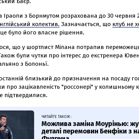
ський Баєр.
 Іраоли з Борнмутом розрахована до 30 червня 2
нглійський колектив.
Зазначається,
що
клуб не х
це було його власне рішення.
ося, що
у шортлист Мілана потрапив
переможець
акож були чутки про інтерес до
екстренера Ювен
альяно з Болоньї.
 останній близький до призначення на посаду г
ки про зацікавленість "россонері" у колишньому к
е підтвердилися.
ЧИТАЙТЕ ТАКОЖ :
Можлива заміна Моурінью: жу
деталі перемовин Бенфіки з 
Фулгема