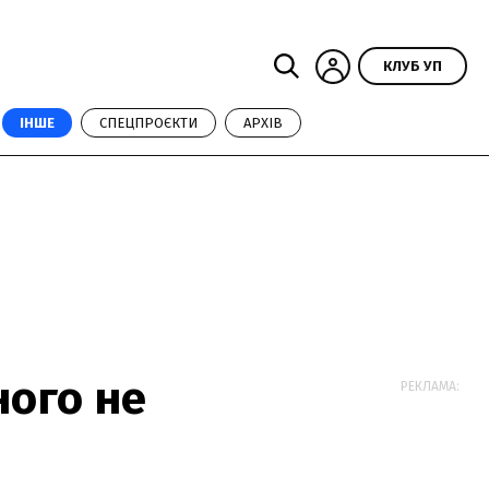
КЛУБ УП
ІНШЕ
СПЕЦПРОЄКТИ
АРХІВ
ного не
РЕКЛАМА: