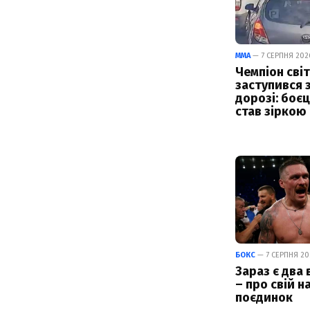
ММА
— 7 СЕРПНЯ 2026
Чемпіон світ
заступився 
дорозі: боє
став зіркою
БОКС
— 7 СЕРПНЯ 202
Зараз є два 
– про свій н
поєдинок