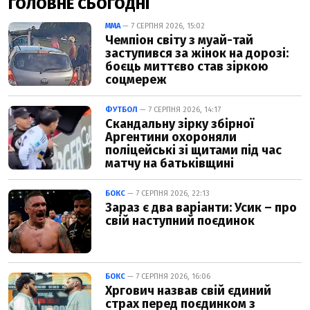
ГОЛОВНЕ СЬОГОДНІ
ММА
— 7 СЕРПНЯ 2026, 15:02
Чемпіон світу з муай-тай
заступився за жінок на дорозі:
боєць миттєво став зіркою
соцмереж
ФУТБОЛ
— 7 СЕРПНЯ 2026, 14:17
Скандальну зірку збірної
Аргентини охороняли
поліцейські зі щитами під час
матчу на батьківщині
БОКС
— 7 СЕРПНЯ 2026, 22:13
Зараз є два варіанти: Усик – про
свій наступний поєдинок
БОКС
— 7 СЕРПНЯ 2026, 16:06
Хргович назвав свій єдиний
страх перед поєдинком з