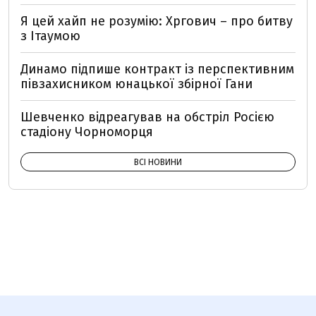
Я цей хайп не розумію: Хргович – про битву
з Ітаумою
Динамо підпише контракт із перспективним
півзахисником юнацької збірної Гани
Шевченко відреагував на обстріл Росією
стадіону Чорноморця
ВСІ НОВИНИ