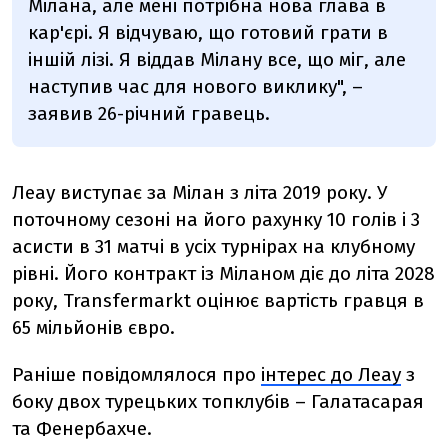
Мілана, але мені потрібна нова глава в
кар'єрі. Я відчуваю, що готовий грати в
іншій лізі. Я віддав Мілану все, що міг, але
наступив час для нового виклику", –
заявив 26-річний гравець.
Леау виступає за Мілан з літа 2019 року. У
поточному сезоні на його рахунку 10 голів і 3
асисти в 31 матчі в усіх турнірах на клубному
рівні. Його контракт із Міланом діє до літа 2028
року, Transfermarkt оцінює вартість гравця в
65 мільйонів євро.
Раніше повідомлялося про
інтерес до Леау
з
боку двох турецьких топклубів – Галатасарая
та Фенербахче.