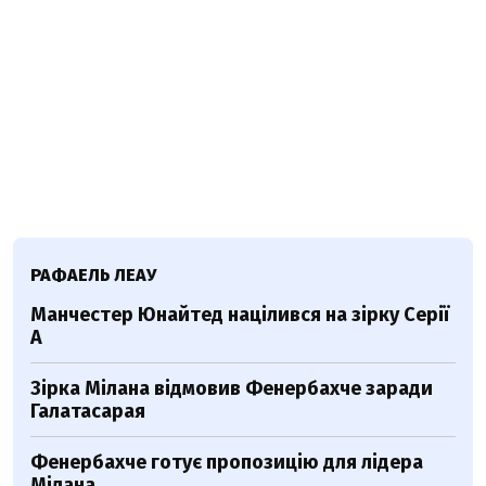
РАФАЕЛЬ ЛЕАУ
Манчестер Юнайтед націлився на зірку Серії
А
Зірка Мілана відмовив Фенербахче заради
Галатасарая
Фенербахче готує пропозицію для лідера
Мілана