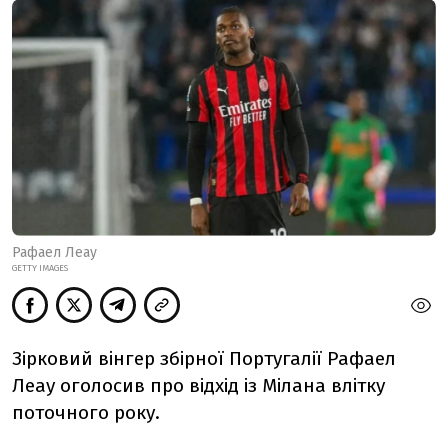
Рафаел Леау
GETTY IMAGES
Зірковий вінгер збірної Португалії Рафаел
Леау оголосив про відхід із Мілана влітку
поточного року.