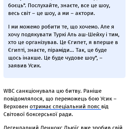
боєць". Послухайте, знаєте, все це шоу,
весь світ – це шоу, а ми – актори.
І ми можемо робити те, що хочемо. Але я
хочу подякувати Туркі Аль аш-Шейху і тим,
хто це організував. Це Єгипет, я вперше в
Єгипті, знаєте, піраміди... Так, це буде
щось інакше. Це буде чудове шоу", –
заявив Усик.
WBC санкціонувала цю битву. Раніше
повідомлялося, що переможець бою Усик –
Верховен
отримає спеціальний пояс
від
Світової боксерської ради.
Легендарний
Леннокс Льюїс вже зробив свій