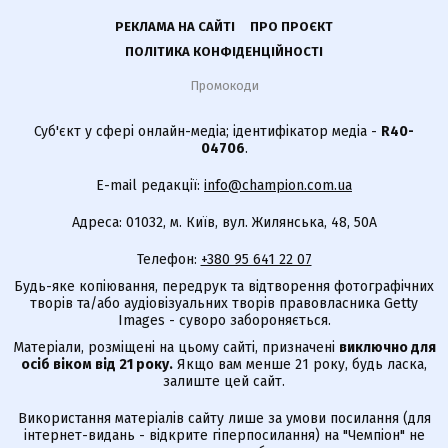
РЕКЛАМА НА САЙТІ
ПРО ПРОЄКТ
ПОЛІТИКА КОНФІДЕНЦІЙНОСТІ
Промокоди
Суб'єкт у сфері онлайн-медіа; ідентифікатор медіа -
R40-
04706
.
E-mail редакції:
info@champion.com.ua
Адреса: 01032, м. Київ, вул. Жилянська, 48, 50А
Телефон:
+380 95 641 22 07
Будь-яке копіювання, передрук та відтворення фотографічних
творів та/або аудіовізуальних творів правовласника Getty
Images - суворо забороняється.
Матеріали, розміщені на цьому сайті, призначені
виключно для
осіб віком від 21 року.
Якщо вам менше 21 року, будь ласка,
залиште цей сайт.
Використання матеріалів сайту лише за умови посилання (для
інтернет-видань - відкрите гіперпосилання) на "Чемпіон" не