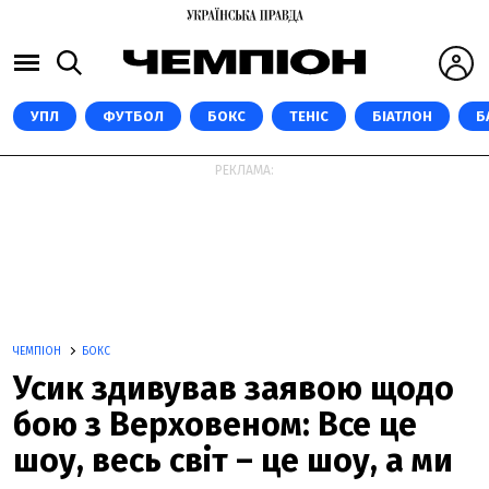
УПЛ
ФУТБОЛ
БОКС
ТЕНІС
БІАТЛОН
Б
РЕКЛАМА:
ЧЕМПІОН
БОКС
Усик здивував заявою щодо
бою з Верховеном: Все це
шоу, весь світ – це шоу, а ми