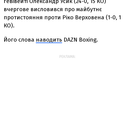
гевівейті Олександр Усик (24-0, 15 КО)
вчергове висловився про майбутнє
протистояння проти Ріко Верховена (1-0, 1
КО).
Його слова
наводить
DAZN Boxing.
РЕКЛАМА: