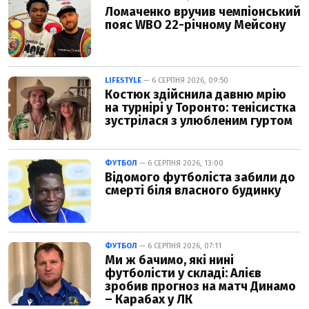
Ломаченко вручив чемпіонський
пояс WBO 22-річному Мейсону
LIFESTYLE
— 6 СЕРПНЯ 2026, 09:50
Костюк здійснила давню мрію
на турнірі у Торонто: тенісистка
зустрілася з улюбленим гуртом
ФУТБОЛ
— 6 СЕРПНЯ 2026, 13:00
Відомого футболіста забили до
смерті біля власного будинку
ФУТБОЛ
— 6 СЕРПНЯ 2026, 07:11
Ми ж бачимо, які нині
футболісти у складі: Алієв
зробив прогноз на матч Динамо
– Карабах у ЛК