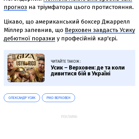
прогноз
на тріумфатора цього протистояння.
Цікаво, що американський боксер
Джаррелл
Міллер запевнив, що
Верховен завдасть Усику
дебютної поразки
у професійній кар'єрі.
ЧИТАЙТЕ ТАКОЖ :
Усик – Верховен: де та коли
дивитися бій в Україні
ОЛЕКСАНДР УСИК
РІКО ВЕРХОВЕН
РЕКЛАМА: