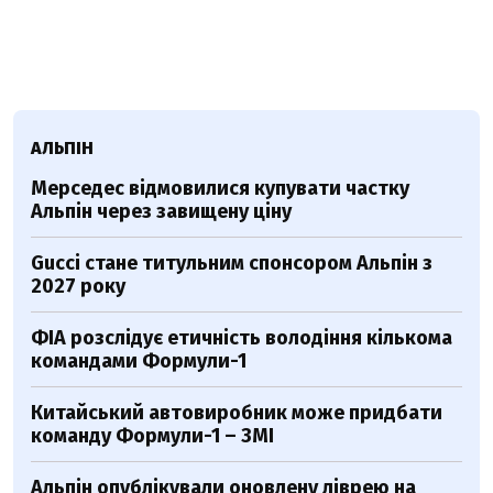
АЛЬПІН
Мерседес відмовилися купувати частку
Альпін через завищену ціну
Gucci стане титульним спонсором Альпін з
2027 року
ФІА розслідує етичність володіння кількома
командами Формули-1
Китайський автовиробник може придбати
команду Формули-1 – ЗМІ
Альпін опублікували оновлену ліврею на