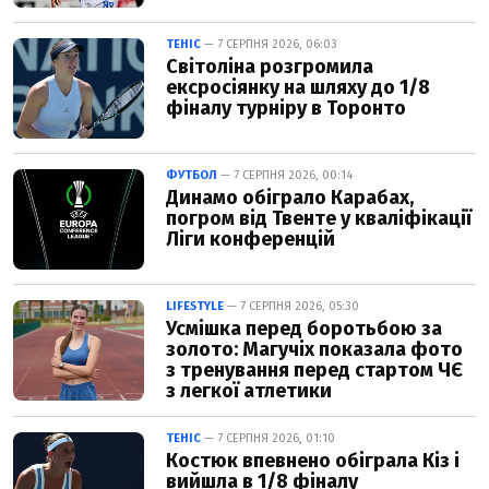
ТЕНІС
— 7 СЕРПНЯ 2026, 06:03
Світоліна розгромила
ексросіянку на шляху до 1/8
фіналу турніру в Торонто
ФУТБОЛ
— 7 СЕРПНЯ 2026, 00:14
Динамо обіграло Карабах,
погром від Твенте у кваліфікації
Ліги конференцій
LIFESTYLE
— 7 СЕРПНЯ 2026, 05:30
Усмішка перед боротьбою за
золото: Магучіх показала фото
з тренування перед стартом ЧЄ
з легкої атлетики
ТЕНІС
— 7 СЕРПНЯ 2026, 01:10
Костюк впевнено обіграла Кіз і
вийшла в 1/8 фіналу