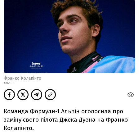
Франко Колапінто
АЛЬПІН
Команда Формули-1 Альпін оголосила про
заміну свого пілота Джека Дуена на Франко
Колапінто.