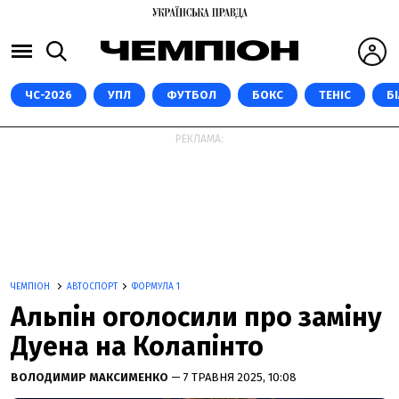
ЧС-2026
УПЛ
ФУТБОЛ
БОКС
ТЕНІС
Б
РЕКЛАМА:
ЧЕМПІОН
АВТОСПОРТ
ФОРМУЛА 1
Альпін оголосили про заміну
Дуена на Колапінто
ВОЛОДИМИР МАКСИМЕНКО
— 7 ТРАВНЯ 2025, 10:08