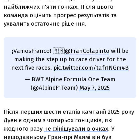
найближчих п'яти гонках. Після цього
команда оцінить прогрес результатів та
ухвалить остаточне рішення.
¡VamosFranco! 🇦🇷
@FranColapinto
will be
making the step up to race driver for the
next five races.
pic.twitter.com/tafrINGm4B
— BWT Alpine Formula One Team
(@AlpineF1Team)
May 7, 2025
Після перших шести етапів кампанії 2025 року
Дуен є одним з чотирьох гонщиків, які
жодного разу
не фінішували в очках
. У
нещодавньому
Гран-прі Маямі
він був