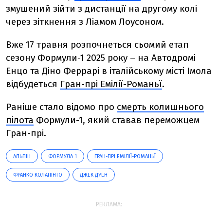
змушений зійти з дистанції на другому колі
через зіткнення з Ліамом Лоусоном.
Вже 17 травня
розпочнеться сьомий етап
сезону Формули-1 2025 року – на Автодромі
Енцо та Діно Феррарі в італійському місті Імола
відбудеться
Гран-прі Емілії-Романьї
.
Раніше стало відомо про
смерть колишнього
пілота
Формули-1, який ставав переможцем
Гран-прі.
АЛЬПІН
ФОРМУЛА 1
ГРАН-ПРІ ЕМІЛІЇ-РОМАНЬЇ
ФРАНКО КОЛАПІНТО
ДЖЕК ДУЕН
РЕКЛАМА: