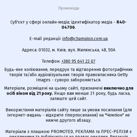
Промокоди
Суб'єкт у сфері онлайн-медіа; ідентифікатор медіа -
R40-
04706
.
E-mail редакції:
info@champion.com.ua
Адреса: 01032, м. Київ, вул. Жилянська, 48, 50А
Телефон:
+380 95 641 22 07
Будь-яке копіювання, передрук та відтворення фотографічних
творів та/або аудіовізуальних творів правовласника Getty
Images - суворо забороняється.
Матеріали, розміщені на цьому сайті, призначені
виключно для
осіб віком від 21 року.
Якщо вам менше 21 року, будь ласка,
залиште цей сайт.
Використання матеріалів сайту лише за умови посилання (для
інтернет-видань - відкрите гіперпосилання) на "Чемпіон" не
нижче другого абзацу.
Матеріали з плашкою PROMOTED, РЕКЛАМА та ПРЕС-РЕЛІЗИ є
рекламними та публікуються на правах реклами. Редакція