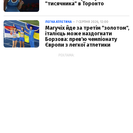
"тисячника" в Торонто
ЛЕГКА АТЛЕТИКА
— 7 СЕРПНЯ 2026, 12:00
Магучіх йде за третім "золотом",
італієць може наздогнати
Борзова: прев'ю чемпіонату
Європи з легкої атлетики
РЕКЛАМА: