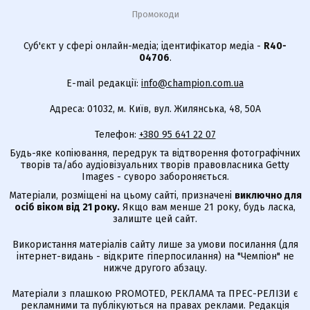
Промокоди
Суб'єкт у сфері онлайн-медіа; ідентифікатор медіа -
R40-
04706
.
E-mail редакції:
info@champion.com.ua
Адреса: 01032, м. Київ, вул. Жилянська, 48, 50А
Телефон:
+380 95 641 22 07
Будь-яке копіювання, передрук та відтворення фотографічних
творів та/або аудіовізуальних творів правовласника Getty
Images - суворо забороняється.
Матеріали, розміщені на цьому сайті, призначені
виключно для
осіб віком від 21 року.
Якщо вам менше 21 року, будь ласка,
залиште цей сайт.
Використання матеріалів сайту лише за умови посилання (для
інтернет-видань - відкрите гіперпосилання) на "Чемпіон" не
нижче другого абзацу.
Матеріали з плашкою PROMOTED, РЕКЛАМА та ПРЕС-РЕЛІЗИ є
рекламними та публікуються на правах реклами. Редакція