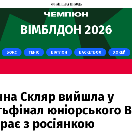
ВІМБЛДОН 2026
БОКС
ТЕНІС
БІАТЛОН
БАСКЕТБОЛ
ХОКЕЙ
чна Скляр вийшла у
тьфінал юніорського В
грає з росіянкою