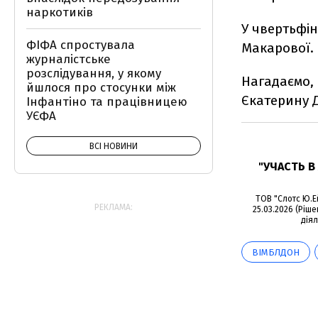
наркотиків
У чвертьфін
ФІФА спростувала
Макарової.
журналістське
розслідування, у якому
Нагадаємо,
йшлося про стосунки між
Єкатерину Д
Інфантіно та працівницею
УЄФА
ВСІ НОВИНИ
"УЧАСТЬ В
ТОВ "Слотс Ю.Ей
РЕКЛАМА:
25.03.2026 (Ріше
діял
ВІМБЛДОН