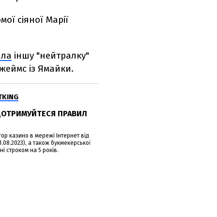
мої сіяної Марії
ала
іншу "нейтралку"
жеймс із Ямайки.
TKING
 ДОТРИМУЙТЕСЯ ПРАВИЛ
гор казино в мережі Інтернет від
31.08.2023), а також букмекерської
ні строком на 5 років.