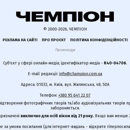
© 2000-2026, ЧЕМПІОН
РЕКЛАМА НА САЙТІ
ПРО ПРОЄКТ
ПОЛІТИКА КОНФІДЕНЦІЙНОСТІ
Промокоди
Суб'єкт у сфері онлайн-медіа; ідентифікатор медіа -
R40-04706
.
E-mail редакції:
info@champion.com.ua
Адреса: 01032, м. Київ, вул. Жилянська, 48, 50А
Телефон:
+380 95 641 22 07
відтворення фотографічних творів та/або аудіовізуальних творів п
забороняється.
 призначені
виключно для осіб віком від 21 року.
Якщо вам менше 21
е за умови посилання (для інтернет-видань - відкрите гіперпосила