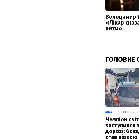
ГОЛОВНЕ 
ММА
— 7 СЕРПНЯ 2026
Чемпіон світ
заступився 
дорозі: боє
став зіркою