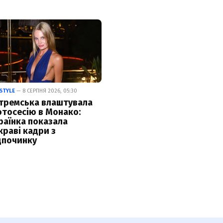
ESTYLE
— 8 СЕРПНЯ 2026, 05:30
тремська влаштувала
тосесію в Монако:
раїнка показала
краві кадри з
дпочинку