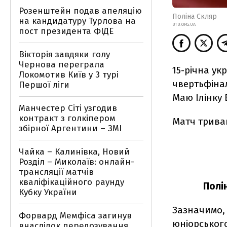
Розенштейн подав апеляцію
Поліна Скляр
на кандидатуру Турлова на
BTU.ORG.UA
пост президента ФІДЕ
Вікторія завдяки голу
Чернова переграла
15-річна ук
Локомотив Київ у 3 турі
чвертьфінал
Першої ліги
Маю Ілінку 
Манчестер Сіті узгодив
контракт з голкіпером
Матч тривав 
збірної Аргентини – ЗМІ
Чайка – Калинівка, Новий
Розділ – Миколаїв: онлайн-
трансляції матчів
кваліфікаційного раунду
Полін
Кубку України
Зазначимо, 
Форвард Мемфіса загинув
юніорського
внаслідок передозування