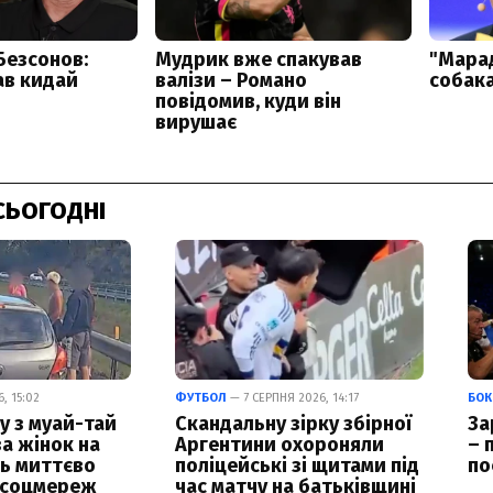
СЬОГОДНІ
, 15:02
ФУТБОЛ
— 7 СЕРПНЯ 2026, 14:17
БОК
у з муай-тай
Скандальну зірку збірної
За
за жінок на
Аргентини охороняли
– 
ць миттєво
поліцейські зі щитами під
по
 соцмереж
час матчу на батьківщині