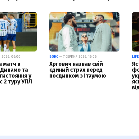
 2026, 06:00
БОКС
— 7 СЕРПНЯ 2026, 16:06
LIF
а матч в
Хргович назвав свій
Яс
 Динамо та
єдиний страх перед
фо
тистояння у
поєдинком з Ітаумою
ук
с 2 туру УПЛ
яс
ві