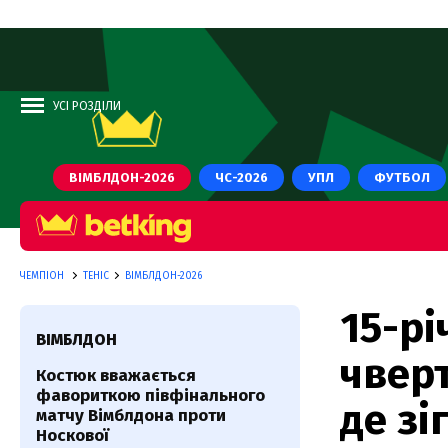
УСІ РОЗДІЛИ
ВІМБЛДОН-2026
ЧС-2026
УПЛ
ФУТБОЛ
ЧЕМПІОН
ТЕНІС
ВІМБЛДОН-2026
15-рі
ВІМБЛДОН
чвер
Костюк вважається
фавориткою півфінального
де зі
матчу Вімблдона проти
Носкової