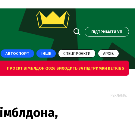
ПІДТРИМАТИ УП
АВТОСПОРТ
ІНШЕ
СПЕЦПРОЄКТИ
АРХІВ
ПРОЄКТ ВІМБЛДОН-2026 ВИХОДИТЬ ЗА ПІДТРИМКИ BETKING
РЕКЛАМА:
імблдона,