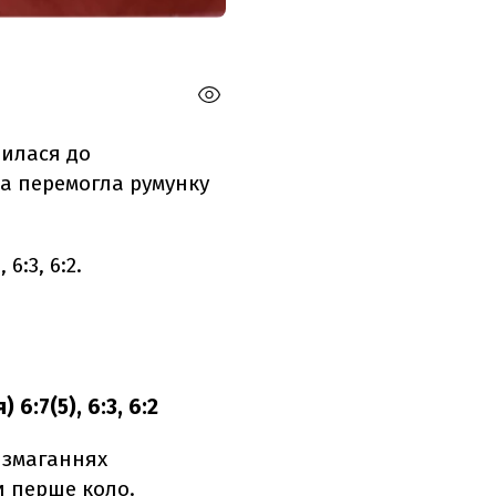
билася до
на перемогла румунку
6:3, 6:2.
6:7(5), 6:3, 6:2
 змаганнях
и перше коло.