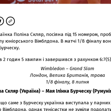
раїнка Поліна Скляр, посіяна під 15 номером, про
у юніорського Вімблдона. В матчі 1/8 фіналу во
Бурческу.
2 годин 5 хвилин і завершився з рахунком 6:7(5), 
Wimbledon – Grand Slam
Лондон, Велика Британія, трава
1/8 фіналу, 8 липня
а Скляр (Україна) – Мая Ілінка Бурческу (Румунія) 
що саме з Бурческу українка виступала у парних
 Вімблдона, однак тенісистки не зуміли подолат