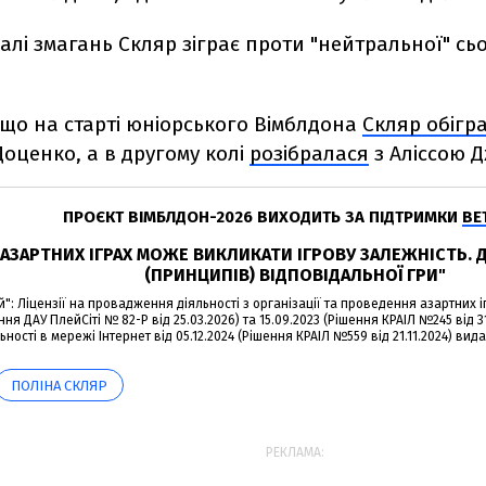
алі змагань Скляр зіграє проти "нейтральної" сьо
 що на старті юніорського Вімблдона
Скляр обігр
оценко, а в другому колі
розібралася
з Аліссою Д
ПРОЄКТ ВІМБЛДОН-2026 ВИХОДИТЬ ЗА ПІДТРИМКИ
BE
 АЗАРТНИХ ІГРАХ МОЖЕ ВИКЛИКАТИ ІГРОВУ ЗАЛЕЖНІСТЬ.
(ПРИНЦИПІВ) ВІДПОВІДАЛЬНОЇ ГРИ"
": Ліцензії на провадження діяльності з організації та проведення азартних і
ння ДАУ ПлейСіті № 82-Р від 25.03.2026) та 15.09.2023 (Рішення КРАІЛ №245 від 
ьності в мережі Інтернет від 05.12.2024 (Рішення КРАІЛ №559 від 21.11.2024) вида
ПОЛІНА СКЛЯР
РЕКЛАМА: