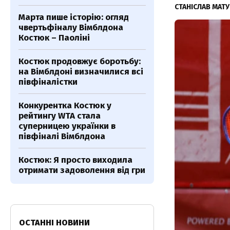
СТАНІСЛАВ МАТ
Марта пише історію: огляд
чвертьфіналу Вімблдона
Костюк – Паоліні
Костюк продовжує боротьбу:
на Вімблдоні визначилися всі
півфіналістки
Конкурентка Костюк у
рейтингу WTA стала
суперницею українки в
півфіналі Вімблдона
Костюк: Я просто виходила
отримати задоволення від гри
ОСТАННІ НОВИНИ