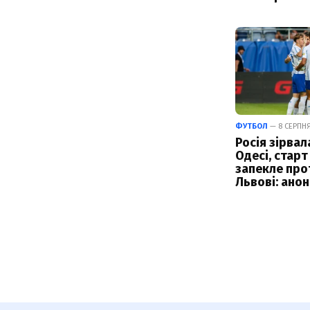
ФУТБОЛ
— 8 СЕРПНЯ
Росія зірвал
Одесі, старт
запекле про
Львові: анон