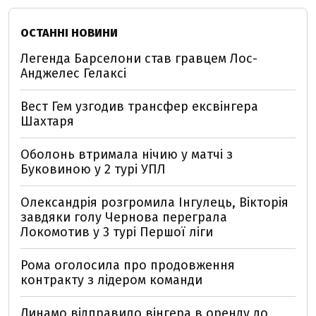
ОСТАННІ НОВИНИ
Легенда Барселони став гравцем Лос-
Анджелес Гелаксі
Вест Гем узгодив трансфер ексвінгера
Шахтаря
Оболонь втримала нічию у матчі з
Буковиною у 2 турі УПЛ
Олександрія розгромила Інгулець, Вікторія
завдяки голу Чернова переграла
Локомотив у 3 турі Першої ліги
Рома оголосила про продовження
контракту з лідером команди
Динамо відправило вінгера в оренду до