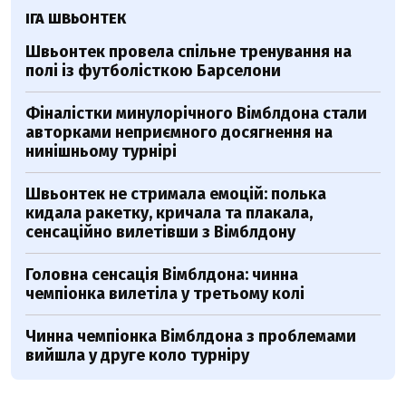
ІГА ШВЬОНТЕК
Швьонтек провела спільне тренування на
полі із футболісткою Барселони
Фіналістки минулорічного Вімблдона стали
авторками неприємного досягнення на
нинішньому турнірі
Швьонтек не стримала емоцій: полька
кидала ракетку, кричала та плакала,
сенсаційно вилетівши з Вімблдону
Головна сенсація Вімблдона: чинна
чемпіонка вилетіла у третьому колі
Чинна чемпіонка Вімблдона з проблемами
вийшла у друге коло турніру