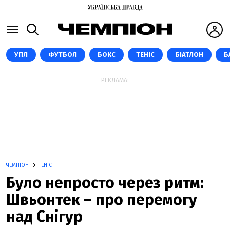
УПЛ
ФУТБОЛ
БОКС
ТЕНІС
БІАТЛОН
Б
РЕКЛАМА:
ЧЕМПІОН
ТЕНІС
Було непросто через ритм:
Швьонтек – про перемогу
над Снігур