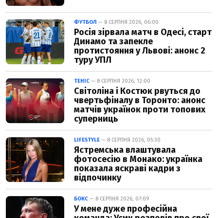
ФУТБОЛ
— 8 СЕРПНЯ 2026, 06:00
Росія зірвала матч в Одесі, старт
Динамо та запекле
протистояння у Львові: анонс 2
туру УПЛ
ТЕНІС
— 8 СЕРПНЯ 2026, 12:00
Світоліна і Костюк рвуться до
чвертьфіналу в Торонто: анонс
матчів українок проти топових
суперниць
LIFESTYLE
— 8 СЕРПНЯ 2026, 05:30
Ястремська влаштувала
фотосесію в Монако: українка
показала яскраві кадри з
відпочинку
БОКС
— 8 СЕРПНЯ 2026, 07:09
У мене дуже професійна