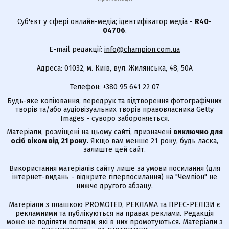
Суб'єкт у сфері онлайн-медіа; ідентифікатор медіа -
R40-
04706
.
E-mail редакції:
info@champion.com.ua
Адреса: 01032, м. Київ, вул. Жилянська, 48, 50А
Телефон:
+380 95 641 22 07
Будь-яке копіювання, передрук та відтворення фотографічних
творів та/або аудіовізуальних творів правовласника Getty
Images - суворо забороняється.
Матеріали, розміщені на цьому сайті, призначені
виключно для
осіб віком від 21 року.
Якщо вам менше 21 року, будь ласка,
залиште цей сайт.
Використання матеріалів сайту лише за умови посилання (для
інтернет-видань - відкрите гіперпосилання) на "Чемпіон" не
нижче другого абзацу.
Матеріали з плашкою PROMOTED, РЕКЛАМА та ПРЕС-РЕЛІЗИ є
рекламними та публікуються на правах реклами. Редакція
може не поділяти погляди, які в них промотуються. Матеріали з