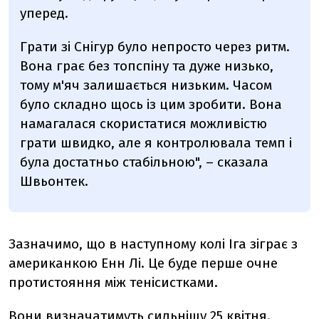
уперед.
Грати зі Снігур було непросто через ритм.
Вона грає без топспіну та дуже низько,
тому м'яч залишається низьким. Часом
було складно щось із цим зробити. Вона
намагалася скористатися можливістю
грати швидко, але я контролювала темп і
була достатньо стабільною", – сказала
Швьонтек.
Зазначимо, що в наступному колі Іга зіграє з
американкою Енн Лі. Це буде перше очне
протистояння між тенісистками.
Вони визначатимуть сильнішу 25 квітня.