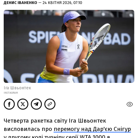
ДЕНИС ІВАНЕНКО
— 24 КВІТНЯ 2026, 07:10
Іга Швьонтек
INSTAGRAM
Четверта ракетка світу Іга Швьонтек
висловилась про
перемогу над Дар'єю Снігур
у другому колі турніру серії WTA 1000 в