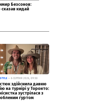
ESTYLE
— 6 СЕРПНЯ 2026, 09:50
стюк здійснила давню
ію на турнірі у Торонто:
нісистка зустрілася з
юбленим гуртом