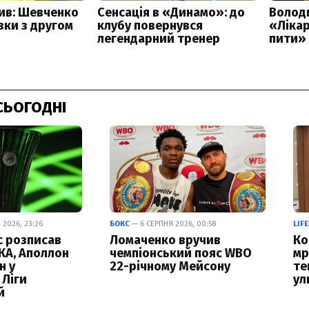
СЬОГОДНІ
 2026, 23:26
БОКС
— 6 СЕРПНЯ 2026, 00:58
LIF
с розписав
Ломаченко вручив
Ко
КА, Аполлон
чемпіонський пояс WBO
мр
н у
22-річному Мейсону
те
 Ліги
ул
й