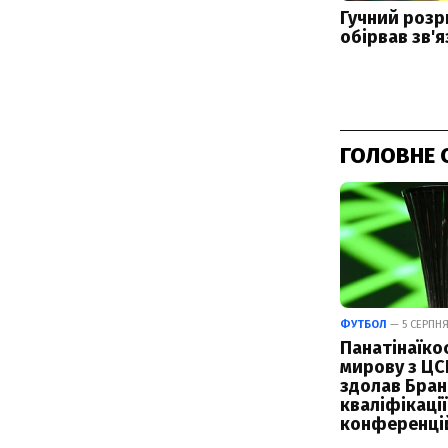
ГОЛОВНЕ 
ФУТБОЛ
— 5 СЕРПНЯ
Панатінаїко
мирову з ЦС
здолав Бран
кваліфікації
конференці