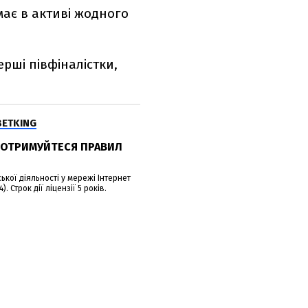
має в активі жодного
рші півфіналістки,
BETKING
.ДОТРИМУЙТЕСЯ ПРАВИЛ
кої діяльності у мережі Інтернет
. Строк дії ліцензії 5 років.