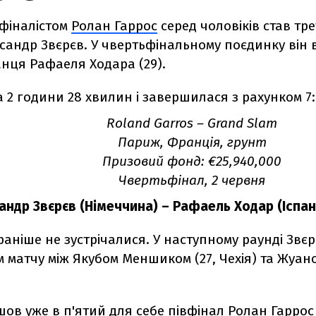
фіналістом
Ролан Гаррос
серед чоловіків став тре
сандр Звєрєв. У чвертьфінальному поєдинку він 
анця Рафаеля Ходара (29).
 2 години 28 хвилин і завершилася з рахунком 7:6(3
Roland Garros
–
Grand Slam
Париж, Франція, грунт
Призовий фонд:
€25,940,000
Чвертьфінал, 2 червня
андр Звєрєв (Німеччина) – Рафаель Ходар (Іспанія)
аніше не зустрічалися. У наступному раунді Звєрє
 матчу між Якубом Меншиком (27, Чехія) та Жуан
ов уже в п'ятий для себе півфінал Ролан Гаррос 