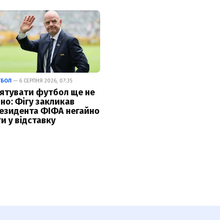
ТБОЛ
— 6 СЕРПНЯ 2026, 07:35
ятувати футбол ще не
зно: Фігу закликав
езидента ФІФА негайно
ти у відставку