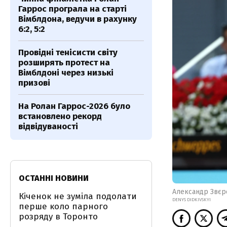
Гаррос програла на старті
Вімблдона, ведучи в рахунку
6:2, 5:2
Провідні тенісисти світу
розширять протест на
Вімблдоні через низькі
призові
На Ролан Гаррос-2026 було
встановлено рекорд
відвідуваності
ОСТАННІ НОВИНИ
Александр Звєр
Кіченок не зуміла подолати
DENYS DIDKIVSKYI
перше коло парного
розряду в Торонто