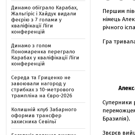
Динамо обіграло Карабах,
Першим пів
Жальгіріс і Хайдук видали
німець Алек
феєрію з 7 голами у
кваліфікації Ліги
річного ісп
конференцій
Гра тривала
Динамо з голом
Пономаренка переграло
Карабах у кваліфікації Ліги
конференцій
Середа та Гриценко не
завоювали нагород у
Алекс
стрибках з 10-метрового
трампліна на Євро-2026
Суперники р
Колишній клуб Забарного
переможцем
оформив трансфер
Бразилія).
захисника Севільї
Звєрєв вийш