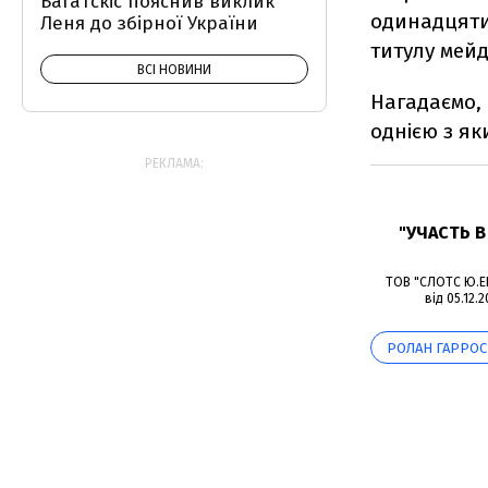
Багатскіс пояснив виклик
одинадцятий
Леня до збірної України
титулу мейд
ВСІ НОВИНИ
Нагадаємо, 
однією з як
РЕКЛАМА:
"УЧАСТЬ 
ТОВ "СЛОТС Ю.ЕЙ
від 05.12.
РОЛАН ГАРРОС