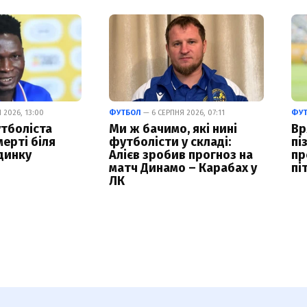
 2026, 13:00
ФУТБОЛ
— 6 СЕРПНЯ 2026, 07:11
ФУ
тболіста
Ми ж бачимо, які нині
Вр
ерті біля
футболісти у складі:
пі
динку
Алієв зробив прогноз на
пр
матч Динамо – Карабах у
пі
ЛК