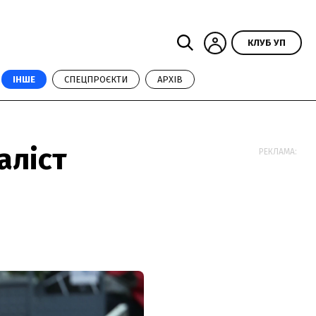
КЛУБ УП
ІНШЕ
СПЕЦПРОЄКТИ
АРХІВ
аліст
РЕКЛАМА: