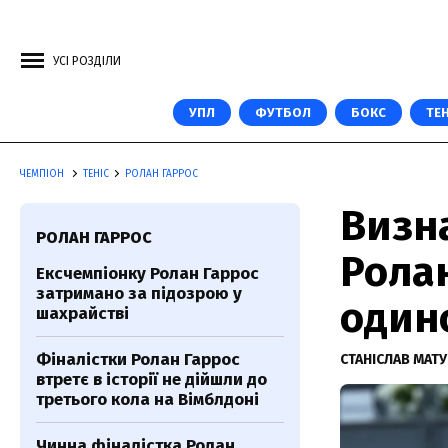
УСІ РОЗДІЛИ
УПЛ
ФУТБОЛ
БОКС
ТЕН
ЧЕМПІОН
ТЕНІС
РОЛАН ГАРРОС
Визн
РОЛАН ГАРРОС
Ролан
Ексчемпіонку Ролан Гаррос
затримано за підозрою у
один
шахрайстві
Фіналістки Ролан Гаррос
СТАНІСЛАВ МАТ
втретє в історії не дійшли до
третього кола на Вімблдоні
Чинна фіналістка Ролан