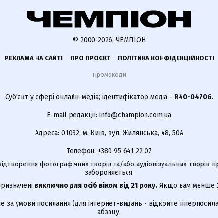
© 2000-2026, ЧЕМПІОН
РЕКЛАМА НА САЙТІ
ПРО ПРОЄКТ
ПОЛІТИКА КОНФІДЕНЦІЙНОСТІ
Промокоди
Суб'єкт у сфері онлайн-медіа; ідентифікатор медіа -
R40-04706
.
E-mail редакції:
info@champion.com.ua
Адреса: 01032, м. Київ, вул. Жилянська, 48, 50А
Телефон:
+380 95 641 22 07
відтворення фотографічних творів та/або аудіовізуальних творів п
забороняється.
 призначені
виключно для осіб віком від 21 року.
Якщо вам менше 21
е за умови посилання (для інтернет-видань - відкрите гіперпосила
абзацу.