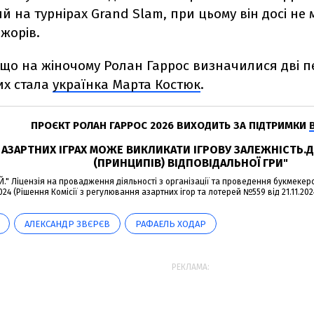
 на турнірах Grand Slam, при цьому він досі не 
жорів.
що на жіночому Ролан Гаррос визначилися дві пе
их стала
українка Марта Костюк
.
ПРОЄКТ РОЛАН ГАРРОС 2026 ВИХОДИТЬ ЗА ПІДТРИМКИ
В АЗАРТНИХ ІГРАХ МОЖЕ ВИКЛИКАТИ ІГРОВУ ЗАЛЕЖНІСТЬ
(ПРИНЦИПІВ) ВІДПОВІДАЛЬНОЇ ГРИ"
." Ліцензія на провадження діяльності з організації та проведення букмекерсь
2024 (Рішення Комісії з регулювання азартних ігор та лотерей №559 від 21.11.2024)
АЛЕКСАНДР ЗВЄРЄВ
РАФАЕЛЬ ХОДАР
РЕКЛАМА: