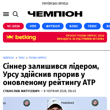
РОЛАН ГАРРОС 2026
ЧС-2026
УПЛ
ФУТБОЛ
БОКС
ТЕНІС
Б
ПРОЄКТ РОЛАН ГАРРОС 2026
ВИХОДИТЬ ЗА ПІДТРИМКИ BETKING
ЧЕМПІОН
ТЕНІС
РОЛАН ГАРРОС
Сіннер залишився лідером,
Урсу здійснив прорив у
оновленому рейтингу АТР
СТАНІСЛАВ МАТУСЕВИЧ
— 8 ЧЕРВНЯ 2026, 08:45