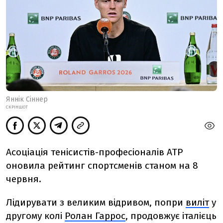
Яннік Сіннер
СКРІНШОТ
Асоціація тенісистів-професіоналів ATP
оновила рейтинг спортсменів станом на 8
червня.
Лідирувати з великим відривом, попри
виліт
у
другому колі
Ролан Гаррос
, продовжує італієць