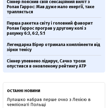
Сіннер пояснив свій сенсаційний виліт з
Ролан Гаррос: Мав дуже мало енергії, таке
трапляється
Перша ракетка світу і головний фаворит
Ролан Гаррос програв у другому колі з
рахунку 6:3, 6:2, 5:1
Легендарна Вірер отримала компліменти від
зірки тенісу
Сіннер упевнено лідирує, Сачко трохи
опустився в оновленому рейтингу АТР
ОСТАННІ НОВИНИ
Лупашко набрав перше очко з Лехією в
чемпіонаті Польщі