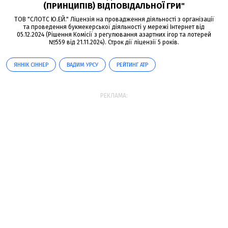
(ПРИНЦИПІВ) ВІДПОВІДАЛЬНОЇ ГРИ"
ТОВ "СЛОТС Ю.ЕЙ." Ліцензія на провадження діяльності з організації
та проведення букмекерської діяльності у мережі Інтернет від
05.12.2024 (Рішення Комісії з регулювання азартних ігор та лотерей
№559 від 21.11.2024). Строк дії ліцензії 5 років.
ЯННІК СІННЕР
ВАДИМ УРСУ
РЕЙТИНГ ATP
РЕКЛАМА: