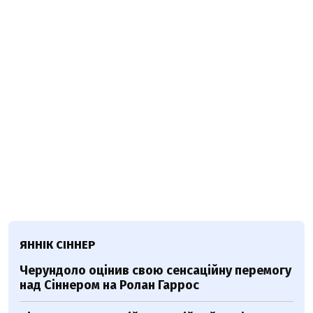
ЯННІК СІННЕР
Черундоло оцінив свою сенсаційну перемогу
над Сіннером на Ролан Гаррос