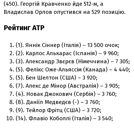
(450). Георгій Кравченко йде 512-м, а
Владислав Орлов опустився на 529 позицію.
Рейтинг ATP
(1). Яннік Сіннер (Італія) – 13 500 очок;
(2). Карлос Алькарас (Іспанія) – 9 960;
(3). Александр Звєрєв (Німеччина) – 7 305;
(5). Фелікс Оже-Альяссім (Канада) – 4 440;
(5). Бен Шелтон (США) – 3 920;
(7). Алекс де Мінор (Австралія) – 3 905;
(4). Новак Джокович (Сербія) – 3 760;
(8). Даніїл Медведєв (-) – 3 760;
(9). Тейлор Фрітц (США) – 3 720;
(14). Флавіо Коболлі (Італія) – 3 540;