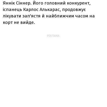
Яннік Сіннер. Його головний конкурент,
іспанець Карлос Алькарас, продовжує
лікувати зап'ястя й найближчим часом на
корт не вийде.
РЕКЛАМА: