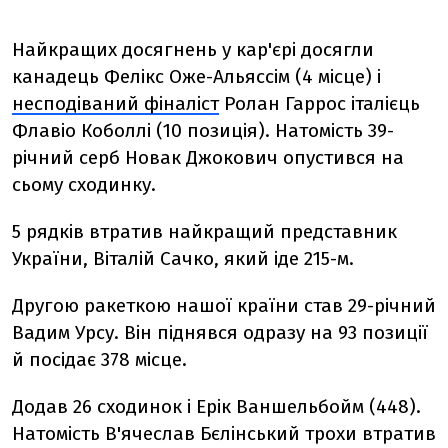
Найкращих досягнень у кар'єрі досягли
канадець Фелікс Оже-Альяссім (4 місце) і
несподіваний фіналіст
Ролан Гаррос італієць
Флавіо Коболлі (10 позиція). Натомість 39-
річний серб Новак Джокович опустився на
сьому сходинку.
5 рядків втратив найкращий представник
України, Віталій Сачко, який іде 215-м.
Другою ракеткою нашої країни став 29-річний
Вадим Урсу. Він піднявся одразу на 93 позиції
й посідає 378 місце.
Додав 26 сходинок і Ерік Ваншельбойм (448).
Натомість В'ячеслав Бєлінський трохи втратив