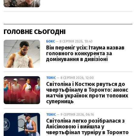
ГОЛОВНЕ СЬОГОДНІ
БОКС
— 8 СЕРПНЯ 2026, 10:43
Він переміг усіх: Ітаума назвав
головного конкурента за
домінування в дивізіоні
ТЕНІС
— 8 СЕРПНЯ 2026, 12:00
Світоліна і Костюк рвуться до
чвертьфіналу в Торонто: анонс
матчів українок проти топових
суперниць
ТЕНІС
— 9 СЕРПНЯ 2026, 06:16
Світоліна легко розібралася з
Анісімовою і вийшла у
чвертьфінал турніру в Торонто