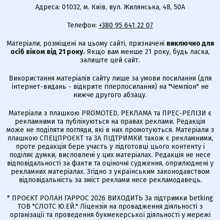
Адреса: 01032, м. Київ, вул. Жилянська, 48, 50А
Телефон:
+380 95 641 22 07
Матеріали, розміщені на цьому сайті, призначені
виключно для
осіб віком від 21 року.
Якщо вам менше 21 року, будь ласка,
залиште цей сайт.
Використання матеріалів сайту лише за умови посилання (для
інтернет-видань - відкрите гіперпосилання) на "Чемпіон" не
нижче другого абзацу.
Матеріали з плашкою PROMOTED, РЕКЛАМА та ПРЕС-РЕЛІЗИ є
рекламними та публікуються на правах реклами. Редакція
може не поділяти погляди, які в них промотуються. Матеріали з
плашкою СПЕЦПРОЄКТ та ЗА ПІДТРИМКИ також є рекламними,
проте редакція бере участь у підготовці цього контенту і
поділяє думки, висловлені у цих матеріалах. Редакція не несе
відповідальності за факти та оціночні судження, оприлюднені у
рекламних матеріалах. Згідно з українським законодавством
відповідальність за зміст реклами несе рекламодавець.
* ПРОЄКТ РОЛАН ГАРРОС 2026 ВИХОДИТЬ За підтримки betking
ТОВ "СЛОТС Ю.ЕЙ." Ліцензія на провадження діяльності з
організації та проведення букмекерської діяльності у мережі