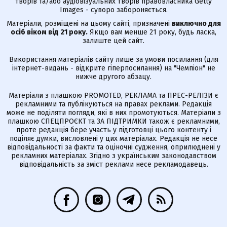
творів та/або аудіовізуальних творів правовласника Getty
Images - суворо забороняється.
Матеріали, розміщені на цьому сайті, призначені
виключно для
осіб віком від 21 року.
Якщо вам менше 21 року, будь ласка,
залиште цей сайт.
Використання матеріалів сайту лише за умови посилання (для
інтернет-видань - відкрите гіперпосилання) на "Чемпіон" не
нижче другого абзацу.
Матеріали з плашкою PROMOTED, РЕКЛАМА та ПРЕС-РЕЛІЗИ є
рекламними та публікуються на правах реклами. Редакція
може не поділяти погляди, які в них промотуються. Матеріали з
плашкою СПЕЦПРОЄКТ та ЗА ПІДТРИМКИ також є рекламними,
проте редакція бере участь у підготовці цього контенту і
поділяє думки, висловлені у цих матеріалах. Редакція не несе
відповідальності за факти та оціночні судження, оприлюднені у
рекламних матеріалах. Згідно з українським законодавством
відповідальність за зміст реклами несе рекламодавець.