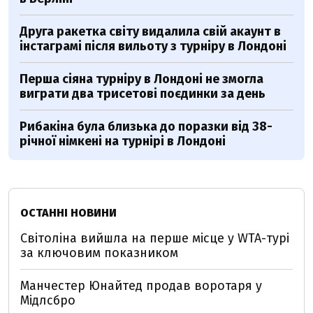
Друга ракетка світу видалила свій акаунт в
інстаграмі після вильоту з турніру в Лондоні
Перша сіяна турніру в Лондоні не змогла
виграти два трисетові поєдинки за день
Рибакіна була близька до поразки від 38-
річної німкені на турнірі в Лондоні
ОСТАННІ НОВИНИ
Світоліна вийшла на перше місце у WTA-турі
за ключовим показником
Манчестер Юнайтед продав воротаря у
Мідлсбро