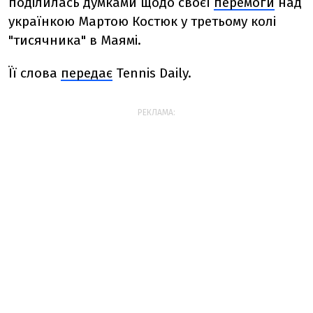
поділилась думками щодо своєї
перемоги
над
українкою Мартою Костюк у третьому колі
"тисячника" в Маямі.
Її слова
передає
Tennis Daily.
РЕКЛАМА: