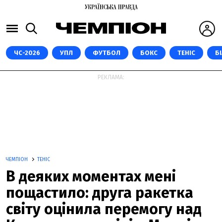
ЧС-2026
УПЛ
ФУТБОЛ
БОКС
ТЕНІС
Б
РЕКЛАМА:
ЧЕМПІОН
ТЕНІС
В деяких моментах мені
пощастило: друга ракетка
світу оцінила перемогу над