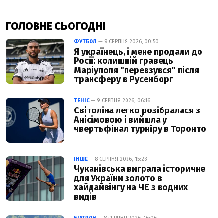
ГОЛОВНЕ СЬОГОДНІ
ФУТБОЛ
— 9 СЕРПНЯ 2026, 00:50
Я українець, і мене продали до
Росії: колишній гравець
Маріуполя "перевзувся" після
трансферу в Русенборг
ТЕНІС
— 9 СЕРПНЯ 2026, 06:16
Світоліна легко розібралася з
Анісімовою і вийшла у
чвертьфінал турніру в Торонто
ІНШЕ
— 8 СЕРПНЯ 2026, 15:28
Чуканівська виграла історичне
для України золото в
хайдайвінгу на ЧЄ з водних
видів
БІАТЛОН
— 8 СЕРПНЯ 2026, 16:06