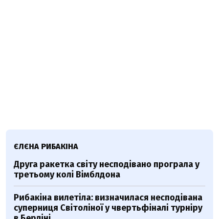
ЄЛЄНА РИБАКІНА
Друга ракетка світу несподівано програла у
третьому колі Вімблдона
Рибакіна вилетіла: визначилася несподівана
суперниця Світоліної у чвертьфіналі турніру
в Берліні