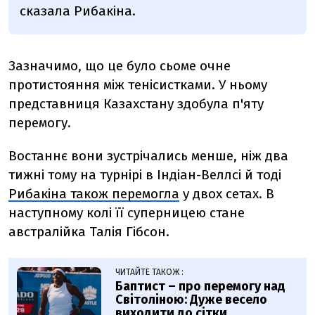
сказала Рибакіна.
Зазначимо, що це було сьоме очне
протистояння між тенісистками. У ньому
представниця Казахстану здобула п'яту
перемогу.
Востаннє вони зустрічались менше, ніж два
тижні тому на турнірі в Індіан-Веллсі й тоді
Рибакіна також перемогла
у двох сетах. В
наступному колі її суперницею стане
австралійка Талія Гібсон.
ЧИТАЙТЕ ТАКОЖ :
Баптист – про перемогу над
Світоліною: Дуже весело
виходити до сітки,