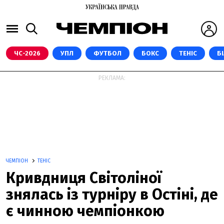
ЧС-2026
УПЛ
ФУТБОЛ
БОКС
ТЕНІС
Б
РЕКЛАМА:
ЧЕМПІОН
ТЕНІС
Кривдниця Світоліної
знялась із турніру в Остіні, де
є чинною чемпіонкою