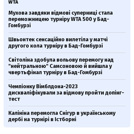
WTA
Мухова завдяки відмові суперниці стала
переможницею турніру WTA 500 у Бад-
Гомбурзі
Швьонтек сенсаційно вилетіла у матчі
другого кола турніру в Бад-Гомбурзі
Світоліна здобула вольову перемогу над
"нейтральною" Самсоновою й вийшла у
чвертьфінал турніру в Бад-Гомбурзі
Чемпіонку Вімблдона-2023
дискваліфікували за відмову пройти допінг-
тест
Калініна перемогла Снігур в українському
дербі на турнірі в Істборні