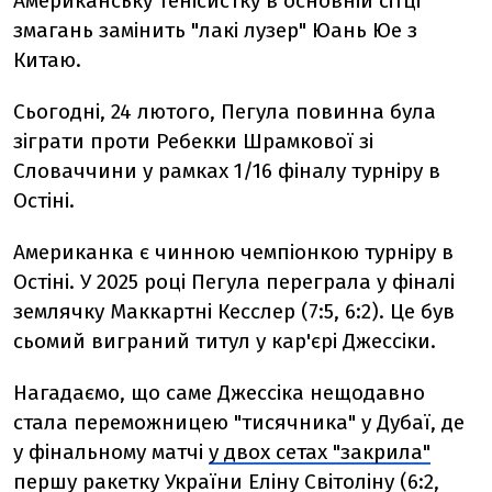
Американську тенісистку в основній сітці
змагань замінить "лакі лузер" Юань Юе з
Китаю.
Сьогодні, 24 лютого, Пегула повинна була
зіграти проти Ребекки Шрамкової зі
Словаччини у рамках 1/16 фіналу турніру в
Остіні.
Американка є чинною чемпіонкою турніру в
Остіні. У 2025 році Пегула переграла у фіналі
землячку Маккартні Кесслер (7:5, 6:2). Це був
сьомий виграний титул у кар'єрі Джессіки.
Нагадаємо, що саме Джессіка нещодавно
стала переможницею "тисячника" у Дубаї, де
у фінальному матчі
у двох сетах "закрила"
першу ракетку України Еліну Світоліну (6:2,