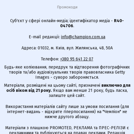
Промокоди
Суб'єкт у сфері онлайн-медіа; ідентифікатор медіа -
R40-
04706
.
E-mail редакції:
info@champion.com.ua
Адреса: 01032, м. Київ, вул. Жилянська, 48, 50А
Телефон:
+380 95 641 22 07
Будь-яке копіювання, передрук та відтворення фотографічних
творів та/або аудіовізуальних творів правовласника Getty
Images - суворо забороняється.
Матеріали, розміщені на цьому сайті, призначені
виключно для
осіб віком від 21 року.
Якщо вам менше 21 року, будь ласка,
залиште цей сайт.
Використання матеріалів сайту лише за умови посилання (для
інтернет-видань - відкрите гіперпосилання) на "Чемпіон" не
нижче другого абзацу.
Матеріали з плашкою PROMOTED, РЕКЛАМА та ПРЕС-РЕЛІЗИ є
рекламними та публікуються на правах реклами. Редакція