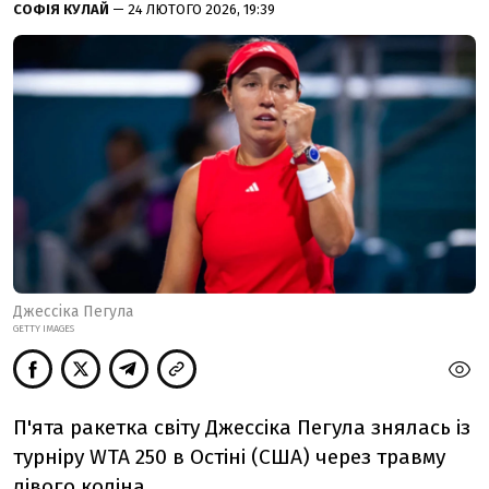
СОФІЯ КУЛАЙ
— 24 ЛЮТОГО 2026, 19:39
Джессіка Пегула
GETTY IMAGES
П'ята ракетка світу Джессіка Пегула знялась із
турніру WTA 250 в Остіні (США) через травму
лівого коліна.