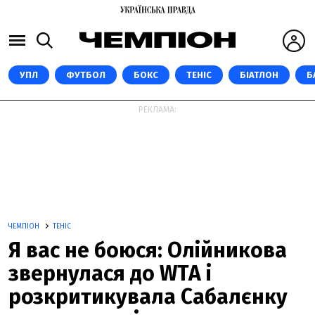
УПЛ
ФУТБОЛ
БОКС
ТЕНІС
БІАТЛОН
Б
РЕКЛАМА:
ЧЕМПІОН
ТЕНІС
Я вас не боюся: Олійникова
звернулася до WTA і
розкритикувала Сабалєнку