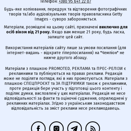
Телефон:
+380 95 641 22 07
Будь-яке копіювання, передрук та відтворення фотографічних
творів та/або аудіовізуальних творів правовласника Getty
Images - суворо забороняється.
Матеріали, розміщені на цьому сайті, призначені
виключно для
осіб віком від 21 року.
Якщо вам менше 21 року, будь ласка,
залиште цей сайт.
Використання матеріалів сайту лише за умови посилання (для
інтернет-видань - відкрите гіперпосилання) на "Чемпіон" не
нижче другого абзацу.
Матеріали з плашкою PROMOTED, РЕКЛАМА та ПРЕС-РЕЛІЗИ є
рекламними та публікуються на правах реклами. Редакція
може не поділяти погляди, які в них промотуються. Матеріали з
плашкою СПЕЦПРОЄКТ та ЗА ПІДТРИМКИ також є рекламними,
проте редакція бере участь у підготовці цього контенту і
поділяє думки, висловлені у цих матеріалах. Редакція не несе
відповідальності за факти та оціночні судження, оприлюднені у
рекламних матеріалах. Згідно з українським законодавством
відповідальність за зміст реклами несе рекламодавець.