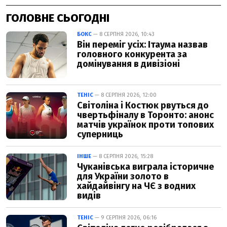
ГОЛОВНЕ СЬОГОДНІ
БОКС
— 8 СЕРПНЯ 2026, 10:43
Він переміг усіх: Ітаума назвав
головного конкурента за
домінування в дивізіоні
ТЕНІС
— 8 СЕРПНЯ 2026, 12:00
Світоліна і Костюк рвуться до
чвертьфіналу в Торонто: анонс
матчів українок проти топових
суперниць
ІНШЕ
— 8 СЕРПНЯ 2026, 15:28
Чуканівська виграла історичне
для України золото в
хайдайвінгу на ЧЄ з водних
видів
ТЕНІС
— 9 СЕРПНЯ 2026, 06:16