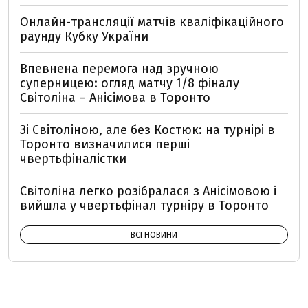
Онлайн-трансляції матчів кваліфікаційного
раунду Кубку України
Впевнена перемога над зручною
суперницею: огляд матчу 1/8 фіналу
Світоліна – Анісімова в Торонто
Зі Світоліною, але без Костюк: на турнірі в
Торонто визначилися перші
чвертьфіналістки
Світоліна легко розібралася з Анісімовою і
вийшла у чвертьфінал турніру в Торонто
ВСІ НОВИНИ