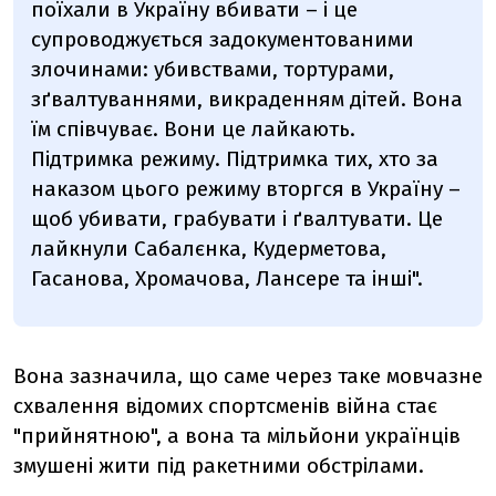
поїхали в Україну вбивати – і це
супроводжується задокументованими
злочинами: убивствами, тортурами,
зґвалтуваннями, викраденням дітей. Вона
їм співчуває. Вони це лайкають.
Підтримка режиму. Підтримка тих, хто за
наказом цього режиму вторгся в Україну –
щоб убивати, грабувати і ґвалтувати. Це
лайкнули Сабалєнка, Кудерметова,
Гасанова, Хромачова, Лансере та інші".
Вона зазначила, що саме через таке мовчазне
схвалення відомих спортсменів війна стає
"прийнятною", а вона та мільйони українців
змушені жити під ракетними обстрілами.