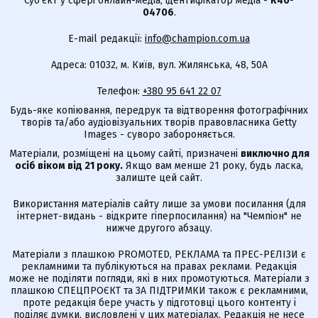
Суб'єкт у сфері онлайн-медіа; ідентифікатор медіа -
R40-
04706
.
E-mail редакції:
info@champion.com.ua
Адреса: 01032, м. Київ, вул. Жилянська, 48, 50А
Телефон:
+380 95 641 22 07
Будь-яке копіювання, передрук та відтворення фотографічних
творів та/або аудіовізуальних творів правовласника Getty
Images - суворо забороняється.
Матеріали, розміщені на цьому сайті, призначені
виключно для
осіб віком від 21 року.
Якщо вам менше 21 року, будь ласка,
залиште цей сайт.
Використання матеріалів сайту лише за умови посилання (для
інтернет-видань - відкрите гіперпосилання) на "Чемпіон" не
нижче другого абзацу.
Матеріали з плашкою PROMOTED, РЕКЛАМА та ПРЕС-РЕЛІЗИ є
рекламними та публікуються на правах реклами. Редакція
може не поділяти погляди, які в них промотуються. Матеріали з
плашкою СПЕЦПРОЄКТ та ЗА ПІДТРИМКИ також є рекламними,
проте редакція бере участь у підготовці цього контенту і
поділяє думки, висловлені у цих матеріалах. Редакція не несе