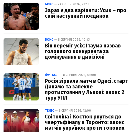
БОКС
— 7 СЕРПНЯ 2026, 22:13
Зараз є два варіанти: Усик – про
свій наступний поєдинок
БОКС
— 8 СЕРПНЯ 2026, 10:43
Він переміг усіх: Ітаума назвав
головного конкурента за
домінування в дивізіоні
ФУТБОЛ
— 8 СЕРПНЯ 2026, 06:00
Росія зірвала матч в Одесі, старт
Динамо та запекле
протистояння у Львові: анонс 2
туру УПЛ
ТЕНІС
— 8 СЕРПНЯ 2026, 12:00
Світоліна і Костюк рвуться до
чвертьфіналу в Торонто: анонс
матчів українок проти топових