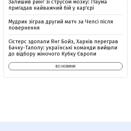
Залишив ринг зі струсом мозку: Ітаума
пригадав найважчий бій у кар'єрі
Мудрик зіграв другий матч за Челсі після
повернення
Сістерс здолали Янг Бойз, Харків переграв
Бачку-Таполу: українські команди вийшли
до відбору жіночого Кубку Європи
ВСІ НОВИНИ