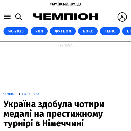
ЧС-2026
УПЛ
ФУТБОЛ
БОКС
ТЕНІС
Б
РЕКЛАМА:
ЧЕМПІОН
ГІМНАСТИКА
Україна здобула чотири
медалі на престижному
турнірі в Німеччині