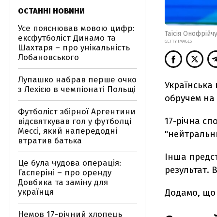
ОСТАННІ НОВИНИ
Усе пояснював мовою цифр:
Таїсія Онофрійч
ексфутболіст Динамо та
GETTY IMAGES
Шахтаря – про унікальність
Лобановського
Лупашко набрав перше очко
Українська 
з Лехією в чемпіонаті Польщі
обручем на 
Футболіст збірної Аргентини
17-річна сп
відсвяткував гол у футболці
Мессі, який напередодні
"нейтральни
втратив батька
Інша предст
Це була чудова операція:
результат. 
Гасперіні – про оренду
Довбика та заміну для
Додамо, що 
українця
Немов 17-річний хлопець