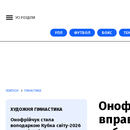
УСІ РОЗДІЛИ
УПЛ
ФУТБОЛ
БОКС
ТЕН
ЧЕМПІОН
ГІМНАСТИКА
Оноф
ХУДОЖНЯ ГІМНАСТИКА
впра
Онофрійчук стала
володаркою Кубка світу-2026