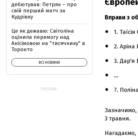
Європей
дебютував: Петряк – про
свій перший матч за
Кудрівку
Вправи з о
Це як дежавю: Світоліна
1. Таїсі
оцінила перемогу над
Анісімовою на "тисячнику" в
2. Аріна
Торонто
3. Дар'я
ВСІ НОВИНИ
...
7. Полін
РЕКЛАМА:
Зазначимо, 
3 травня.
Нагадаємо, 