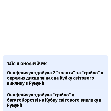
ТАЇСІЯ ОНОФРІЙЧУК
Онофрійчук здобула 2 "золота" та "срібло" в
окремих дисциплінах на Кубку світового
виклику в Румунії
Онофрійчук здобула "срібло" у
багатоборстві на Кубку світового виклику в
Румунії