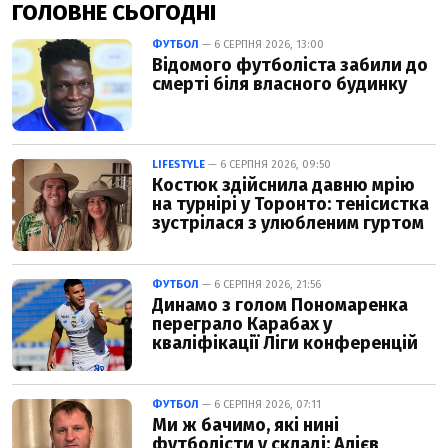
ГОЛОВНЕ СЬОГОДНІ
ФУТБОЛ
— 6 СЕРПНЯ 2026, 13:00
Відомого футболіста забили до
смерті біля власного будинку
LIFESTYLE
— 6 СЕРПНЯ 2026, 09:50
Костюк здійснила давню мрію
на турнірі у Торонто: тенісистка
зустрілася з улюбленим гуртом
ФУТБОЛ
— 6 СЕРПНЯ 2026, 21:56
Динамо з голом Пономаренка
переграло Карабах у
кваліфікації Ліги конференцій
ФУТБОЛ
— 6 СЕРПНЯ 2026, 07:11
Ми ж бачимо, які нині
футболісти у складі: Алієв