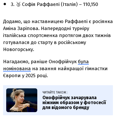
3. 🥉 Софія Раффаелі (Італія) – 110,150
Додамо, що наставницею Раффаелі є росіянка
Аміна Заріпова. Напередодні турніру
італійська спортсменка протягом двох тижнів
готувалася до старту в російському
Новогорську.
Нагадаємо, раніше Онофрійчук
була
номінована
на звання найкращої гімнастки
Європи у 2025 році.
ЧИТАЙТЕ ТАКОЖ :
Онофрійчук зачарувала
ніжним образом у фотосесії
для відомого бренду