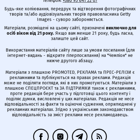
Телефон:
+380 95 641 22 07
Будь-яке копіювання, передрук та відтворення фотографічних
творів та/або аудіовізуальних творів правовласника Getty
Images - суворо забороняється.
Матеріали, розміщені на цьому сайті, призначені
виключно для
осіб віком від 21 року.
Якщо вам менше 21 року, будь ласка,
залиште цей сайт.
Використання матеріалів сайту лише за умови посилання (для
інтернет-видань - відкрите гіперпосилання) на "Чемпіон" не
нижче другого абзацу.
Матеріали з плашкою PROMOTED, РЕКЛАМА та ПРЕС-РЕЛІЗИ є
рекламними та публікуються на правах реклами. Редакція
може не поділяти погляди, які в них промотуються. Матеріали з
плашкою СПЕЦПРОЄКТ та ЗА ПІДТРИМКИ також є рекламними,
проте редакція бере участь у підготовці цього контенту і
поділяє думки, висловлені у цих матеріалах. Редакція не несе
відповідальності за факти та оціночні судження, оприлюднені у
рекламних матеріалах. Згідно з українським законодавством
відповідальність за зміст реклами несе рекламодавець.