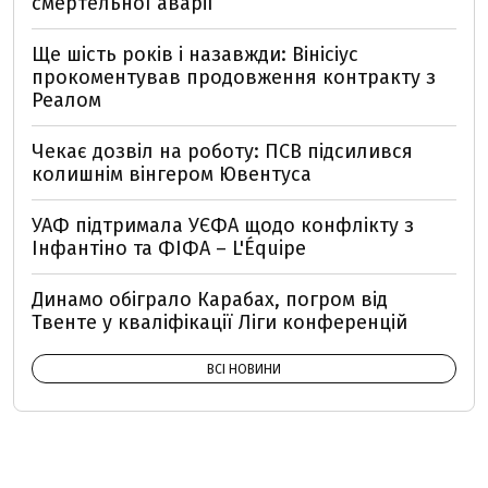
смертельної аварії
Ще шість років і назавжди: Вінісіус
прокоментував продовження контракту з
Реалом
Чекає дозвіл на роботу: ПСВ підсилився
колишнім вінгером Ювентуса
УАФ підтримала УЄФА щодо конфлікту з
Інфантіно та ФІФА – L'Équipe
Динамо обіграло Карабах, погром від
Твенте у кваліфікації Ліги конференцій
ВСІ НОВИНИ