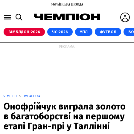
ВІМБЛДОН-2026
ЧС-2026
УПЛ
ФУТБОЛ
БО
РЕКЛАМА:
ЧЕМПІОН
ГІМНАСТИКА
Онофрійчук виграла золото
в багатоборстві на першому
етапі Гран-прі у Таллінні