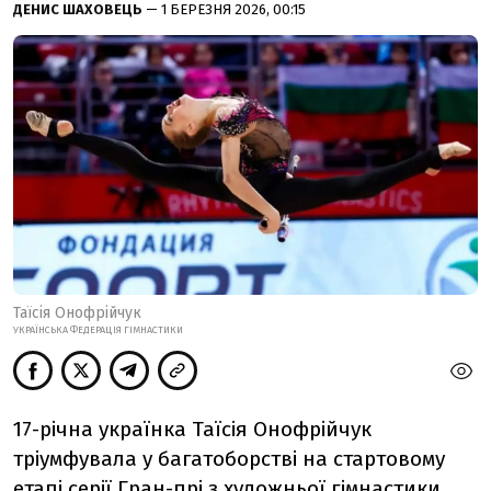
ДЕНИС ШАХОВЕЦЬ
— 1 БЕРЕЗНЯ 2026, 00:15
Таїсія Онофрійчук
УКРАЇНСЬКА ФЕДЕРАЦІЯ ГІМНАСТИКИ
17-річна українка Таїсія Онофрійчук
тріумфувала у багатоборстві на стартовому
етапі серії Гран-прі з художньої гімнастики,