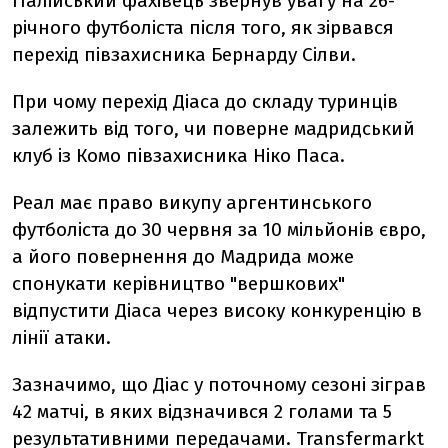
Італійський фахівець звернув увагу на 26-
річного футболіста після того, як зірвався
перехід півзахисника Бернарду Сілви.
При чому перехід Діаса до складу туринців
залежить від того, чи поверне мадридський
клуб із Комо півзахисника Ніко Паса.
Реал має право викупу аргентинського
футболіста до 30 червня за 10 мільйонів євро,
а його повернення до Мадрида може
спонукати керівництво "вершкових"
відпустити Діаса через високу конкуренцію в
лінії атаки.
Зазначимо, що Діас у поточному сезоні зіграв
42 матчі, в яких відзначився 2 голами та 5
результативними передачами. Transfermarkt