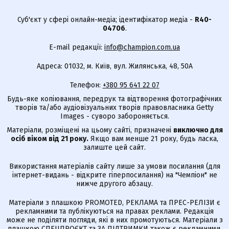
Суб'єкт у сфері онлайн-медіа; ідентифікатор медіа -
R40-
04706
.
E-mail редакції:
info@champion.com.ua
Адреса: 01032, м. Київ, вул. Жилянська, 48, 50А
Телефон:
+380 95 641 22 07
Будь-яке копіювання, передрук та відтворення фотографічних
творів та/або аудіовізуальних творів правовласника Getty
Images - суворо забороняється.
Матеріали, розміщені на цьому сайті, призначені
виключно для
осіб віком від 21 року.
Якщо вам менше 21 року, будь ласка,
залиште цей сайт.
Використання матеріалів сайту лише за умови посилання (для
інтернет-видань - відкрите гіперпосилання) на "Чемпіон" не
нижче другого абзацу.
Матеріали з плашкою PROMOTED, РЕКЛАМА та ПРЕС-РЕЛІЗИ є
рекламними та публікуються на правах реклами. Редакція
може не поділяти погляди, які в них промотуються. Матеріали з
плашкою СПЕЦПРОЄКТ та ЗА ПІДТРИМКИ також є рекламними,