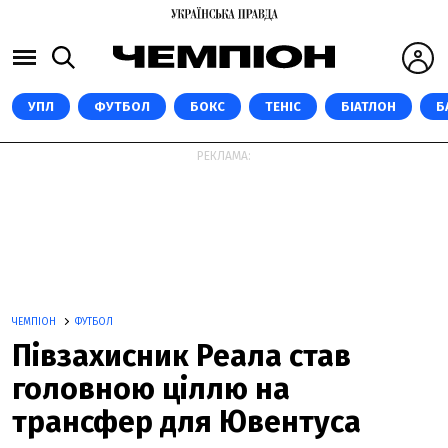
УПЛ
ФУТБОЛ
БОКС
ТЕНІС
БІАТЛОН
Б
РЕКЛАМА:
ЧЕМПІОН
ФУТБОЛ
Півзахисник Реала став
головною ціллю на
трансфер для Ювентуса