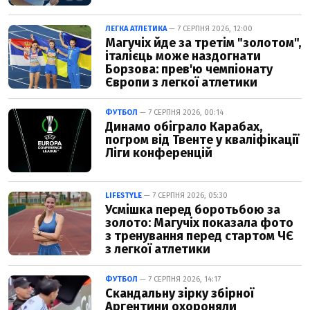
ЛЕГКА АТЛЕТИКА
— 7 СЕРПНЯ 2026, 12:00
Магучіх йде за третім "золотом",
італієць може наздогнати
Борзова: прев'ю чемпіонату
Європи з легкої атлетики
ФУТБОЛ
— 7 СЕРПНЯ 2026, 00:14
Динамо обіграло Карабах,
погром від Твенте у кваліфікації
Ліги конференцій
LIFESTYLE
— 7 СЕРПНЯ 2026, 05:30
Усмішка перед боротьбою за
золото: Магучіх показала фото
з тренування перед стартом ЧЄ
з легкої атлетики
ФУТБОЛ
— 7 СЕРПНЯ 2026, 14:17
Скандальну зірку збірної
Аргентини охороняли