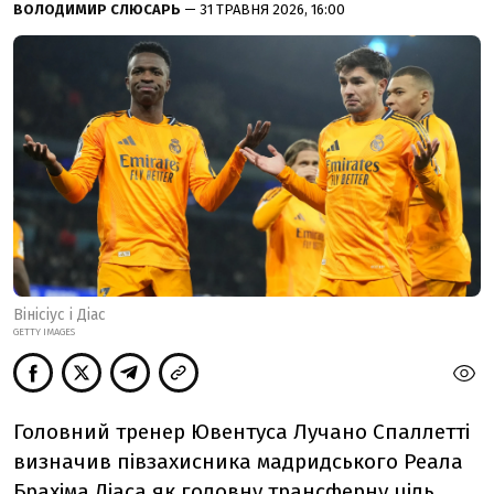
ВОЛОДИМИР СЛЮСАРЬ
— 31 ТРАВНЯ 2026, 16:00
Вінісіус і Діас
GETTY IMAGES
Головний тренер Ювентуса Лучано Спаллетті
визначив півзахисника мадридського Реала
Брахіма Діаса як головну трансферну ціль.