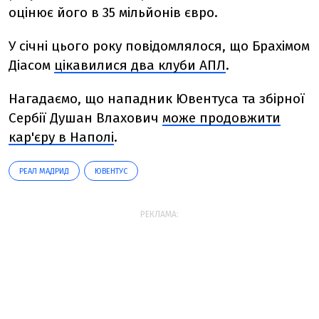
оцінює його в 35 мільйонів євро.
У січні цього року повідомлялося, що Брахімом
Діасом
цікавилися два клуби АПЛ
.
Нагадаємо, що нападник Ювентуса та збірної
Сербії Душан Влахович
може продовжити
кар'єру в Наполі
.
РЕАЛ МАДРИД
ЮВЕНТУС
РЕКЛАМА: