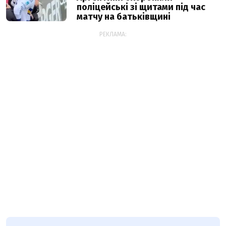
поліцейські зі щитами під час
матчу на батьківщині
РЕКЛАМА: