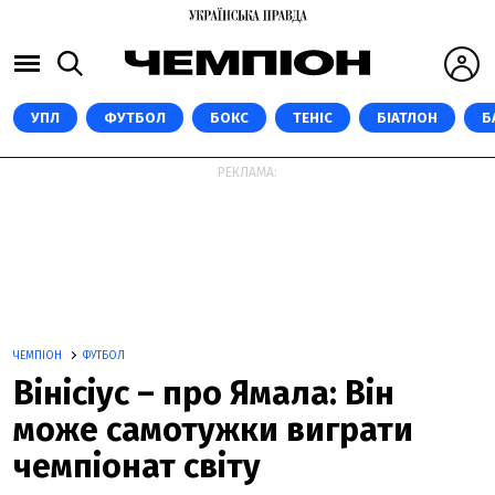
УПЛ
ФУТБОЛ
БОКС
ТЕНІС
БІАТЛОН
Б
РЕКЛАМА:
ЧЕМПІОН
ФУТБОЛ
Вінісіус – про Ямала: Він
може самотужки виграти
чемпіонат світу