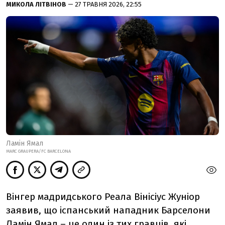
МИКОЛА ЛІТВІНОВ
— 27 ТРАВНЯ 2026, 22:55
Ламін Ямал
MARC GRAUPERA/FC BARCELONA
Вінгер мадридського Реала Вінісіус Жуніор
заявив, що іспанський нападник Барселони
Ламін Ямал – це один із тих гравців, які