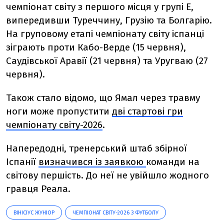
чемпіонат світу з першого місця у групі E,
випередивши Туреччину, Грузію та Болгарію.
На груповому етапі чемпіонату світу іспанці
зіграють проти Кабо-Верде (15 червня),
Саудівської Аравії (21 червня) та Уругваю (27
червня).
Також стало відомо, що Ямал через травму
ноги може пропустити
дві
стартові гри
чемпіонату світу-2026
.
Напередодні, тренерський штаб збірної
Іспанії
визначився із заявкою
команди на
світову першість. До неї не увійшло жодного
гравця Реала.
ВІНІСІУС ЖУНІОР
ЧЕМПІОНАТ СВІТУ-2026 З ФУТБОЛУ