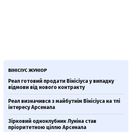
ВІНІСІУС ЖУНІОР
Реал готовий продати Вінісіуса у випадку
відмови від нового контракту
Реал визначився з майбутнім Вінісіуса на тлі
інтересу Арсенала
Зірковий одноклубник Луніна став
пріоритетною ціллю Арсенала