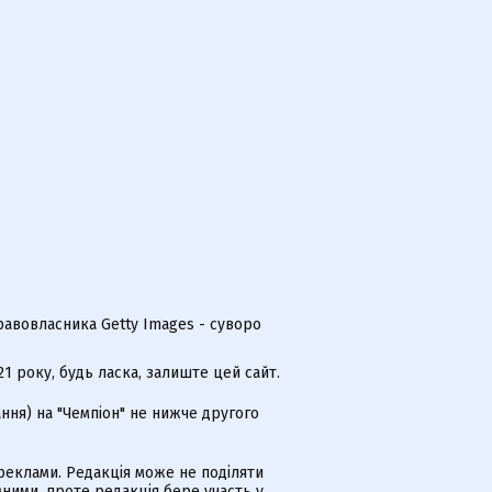
равовласника Getty Images - суворо
 року, будь ласка, залиште цей сайт.
ння) на "Чемпіон" не нижче другого
еклами. Редакція може не поділяти
ними, проте редакція бере участь у