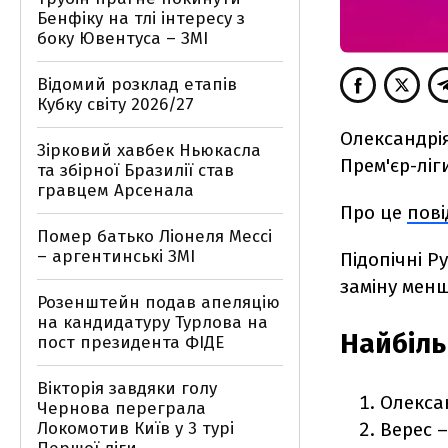
Бенфіку на тлі інтересу з
боку Ювентуса – ЗМІ
Відомий розклад етапів
Кубку світу 2026/27
Олександрія
Зірковий хавбек Ньюкасла
Прем'єр-ліг
та збірної Бразилії став
гравцем Арсенала
Про це
пов
Помер батько Ліонеля Мессі
– аргентинські ЗМІ
Підопічні Р
заміну менш
Розенштейн подав апеляцію
на кандидатуру Турлова на
Найбіль
пост президента ФІДЕ
Вікторія завдяки голу
Олексан
Чернова переграла
Локомотив Київ у 3 турі
Верес –