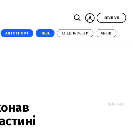
КЛУБ УП
АВТОСПОРТ
ІНШЕ
СПЕЦПРОЄКТИ
АРХІВ
конав
РЕКЛАМА:
астині