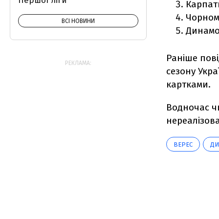
Першої ліги
Карпати
Чорном
ВСІ НОВИНИ
Динамо
Раніше пов
РЕКЛАМА:
сезону Укра
картками.
Водночас ч
нереалізова
ВЕРЕС
ДИ