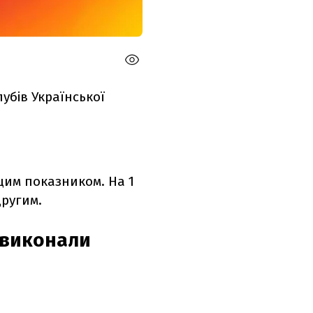
лубів Української
щим показником. На 1
другим.
 виконали