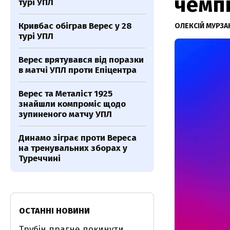
чемп
турі УПЛ
Кривбас обіграв Верес у 28
ОЛЕКСІЙ МУРЗА
турі УПЛ
Верес врятувався від поразки
в матчі УПЛ проти Епіцентра
Верес та Металіст 1925
знайшли компроміс щодо
зупиненого матчу УПЛ
Динамо зіграє проти Вереса
на тренувальних зборах у
Туреччині
ОСТАННІ НОВИНИ
Трубін прагне покинути