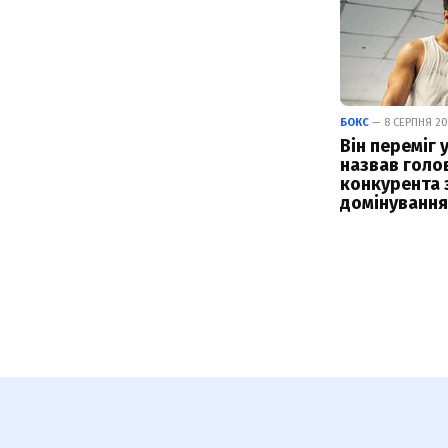
БОКС
— 8 СЕРПНЯ 202
Він переміг у
назвав голо
конкурента 
домінування 