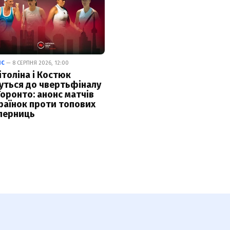
ІС
— 8 СЕРПНЯ 2026, 12:00
ітоліна і Костюк
уться до чвертьфіналу
Торонто: анонс матчів
раїнок проти топових
перниць