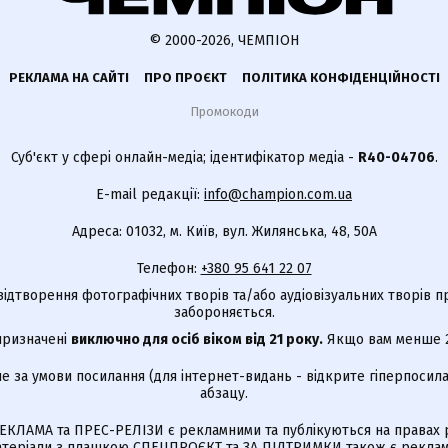
© 2000-2026, ЧЕМПІОН
РЕКЛАМА НА САЙТІ
ПРО ПРОЄКТ
ПОЛІТИКА КОНФІДЕНЦІЙНОСТІ
Промокоди
Суб'єкт у сфері онлайн-медіа; ідентифікатор медіа -
R40-04706
.
E-mail редакції:
info@champion.com.ua
Адреса: 01032, м. Київ, вул. Жилянська, 48, 50А
Телефон:
+380 95 641 22 07
відтворення фотографічних творів та/або аудіовізуальних творів п
забороняється.
 призначені
виключно для осіб віком від 21 року.
Якщо вам менше 21
е за умови посилання (для інтернет-видань - відкрите гіперпосила
абзацу.
КЛАМА та ПРЕС-РЕЛІЗИ є рекламними та публікуються на правах р
Матеріали з плашкою СПЕЦПРОЄКТ та ЗА ПІДТРИМКИ також є реклам