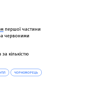
ом
першої частини
 за червоними
в за кількістю
 УПЛ
ЧОРНОМОРЕЦЬ