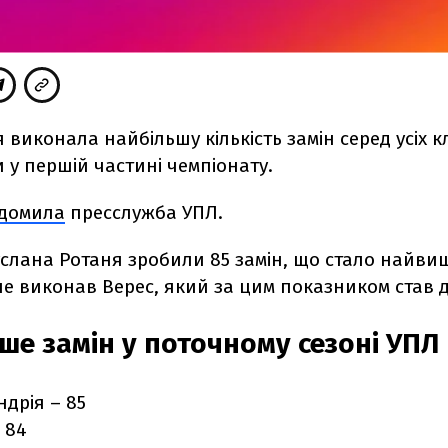
 виконала найбільшу кількість замін серед усіх к
и у першій частині чемпіонату.
ідомила
пресслужба УПЛ.
услана Ротаня зробили 85 замін, що стало найви
е виконав Верес, який за цим показником став 
ше замін у поточному сезоні УПЛ
дрія – 85
 84