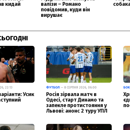
СЬОГОДНІ
6, 22:13
ФУТБОЛ
— 8 СЕРПНЯ 2026, 06:00
БОК
варіанти: Усик
Росія зірвала матч в
Хр
аступний
Одесі, старт Динамо та
єд
запекле протистояння у
по
Львові: анонс 2 туру УПЛ