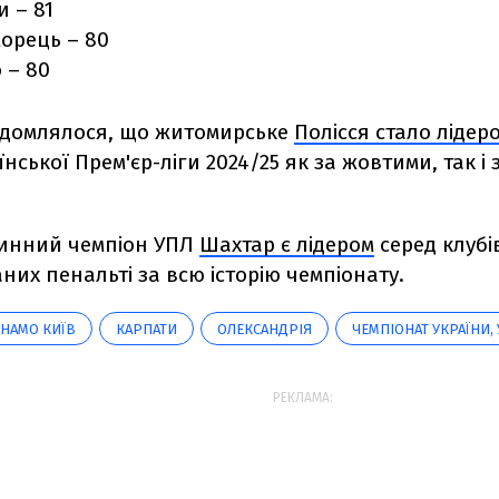
 – 81
орець – 80
 – 80
ідомлялося, що житомирське
Полісся стало лідер
їнської Прем'єр-ліги 2024/25 як за жовтими, так і
инний чемпіон УПЛ
Шахтар є лідером
серед клубі
них пенальті за всю історію чемпіонату.
НАМО КИЇВ
КАРПАТИ
ОЛЕКСАНДРІЯ
ЧЕМПІОНАТ УКРАЇНИ,
РЕКЛАМА: