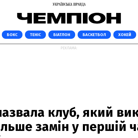
БОКС
ТЕНІС
БІАТЛОН
БАСКЕТБОЛ
ХОКЕЙ
РЕКЛАМА:
назвала клуб, який ви
льше замін у першій ч