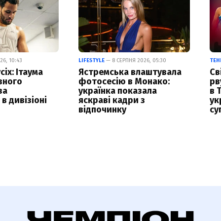
6, 10:43
LIFESTYLE
— 8 СЕРПНЯ 2026, 05:30
ТЕН
сіх: Ітаума
Ястремська влаштувала
Св
вного
фотосесію в Монако:
рв
за
українка показала
в 
в дивізіоні
яскраві кадри з
ук
відпочинку
су