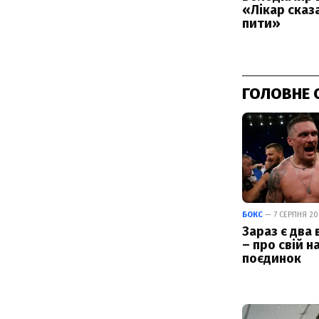
ГОЛОВНЕ 
БОКС
— 7 СЕРПНЯ 202
Зараз є два 
– про свій н
поєдинок