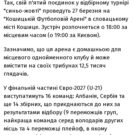
Так, свій п'ятий поєдинок у відбірному турнірі
"синьо-жовті" проведуть 27 березня на
"Кошицькій Футболовій Арені" в словацькому
місті Кошице. Зустріч розпочнеться о 18:00 за
місцевим часом (о 19:00 за Києвом).
Зазначимо, що ця арена є домашньою для
місцевого однойменного клубу й може
вмістити на своїх трибунах 12,5 тисяч
глядачів.
У фінальній частині Євро-2027 (U-21)
виступатимуть 16 команд: Албанія, Сербія та
ще 14 збірних, що приєднаються до них за
результатами відбору (9 переможців груп,
найкраща команда серед володарів других
місць та 4 переможці плейоф, в якому