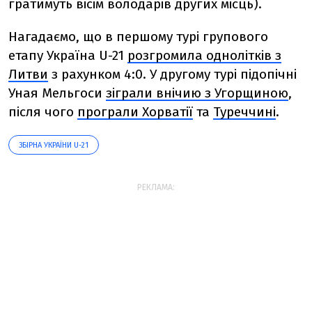
гратимуть вісім володарів других місць).
Нагадаємо, що в першому турі групового
етапу Україна U-21
розгромила однолітків з
Литви
з рахунком 4:0. У другому турі підопічні
Уная Мельгоси
зіграли внічию з Угорщиною
,
після чого
програли Хорватії
та
Туреччині
.
ЗБІРНА УКРАЇНИ U-21
РЕКЛАМА: