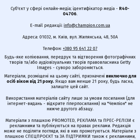
Суб'єкт у сфері онлайн-медіа; ідентифікатор медіа -
R40-
04706
.
E-mail редакції:
info@champion.com.ua
Адреса: 01032, м. Київ, вул. Жилянська, 48, 50А
Телефон:
+380 95 641 22 07
Будь-яке копіювання, передрук та відтворення фотографічних
творів та/або аудіовізуальних творів правовласника Getty
Images - суворо забороняється.
Матеріали, розміщені на цьому сайті, призначені
виключно для
осіб віком від 21 року.
Якщо вам менше 21 року, будь ласка,
залиште цей сайт.
Використання матеріалів сайту лише за умови посилання (для
інтернет-видань - відкрите гіперпосилання) на "Чемпіон" не
нижче другого абзацу.
Матеріали з плашкою PROMOTED, РЕКЛАМА та ПРЕС-РЕЛІЗИ є
рекламними та публікуються на правах реклами. Редакція
може не поділяти погляди, які в них промотуються. Матеріали з
плашкою СПЕЦПРОЄКТ та ЗА ПІДТРИМКИ також є рекламними,