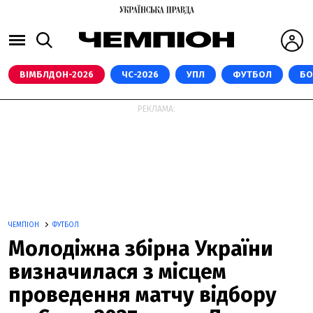
ВІМБЛДОН-2026
ЧС-2026
УПЛ
ФУТБОЛ
БО
РЕКЛАМА:
ЧЕМПІОН
ФУТБОЛ
Молодіжна збірна України
визначилася з місцем
проведення матчу відбору