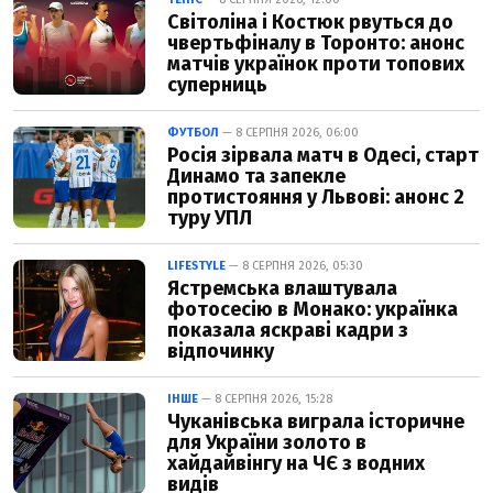
Світоліна і Костюк рвуться до
чвертьфіналу в Торонто: анонс
матчів українок проти топових
суперниць
ФУТБОЛ
— 8 СЕРПНЯ 2026, 06:00
Росія зірвала матч в Одесі, старт
Динамо та запекле
протистояння у Львові: анонс 2
туру УПЛ
LIFESTYLE
— 8 СЕРПНЯ 2026, 05:30
Ястремська влаштувала
фотосесію в Монако: українка
показала яскраві кадри з
відпочинку
ІНШЕ
— 8 СЕРПНЯ 2026, 15:28
Чуканівська виграла історичне
для України золото в
хайдайвінгу на ЧЄ з водних
видів