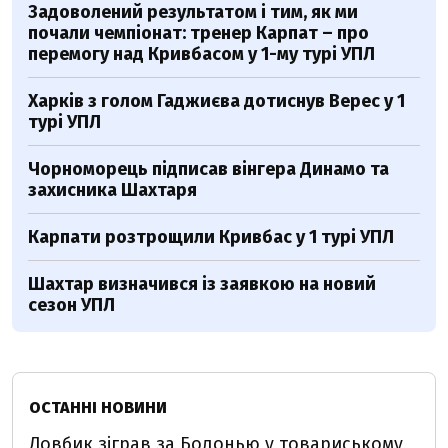
Задоволений результатом і тим, як ми
почали чемпіонат: тренер Карпат – про
перемогу над Кривбасом у 1-му турі УПЛ
Харків з голом Гаджиєва дотиснув Верес у 1
турі УПЛ
Чорноморець підписав вінгера Динамо та
захисника Шахтаря
Карпати розтрощили Кривбас у 1 турі УПЛ
Шахтар визначився із заявкою на новий
сезон УПЛ
ОСТАННІ НОВИНИ
Довбик зіграв за Болонью у товариському