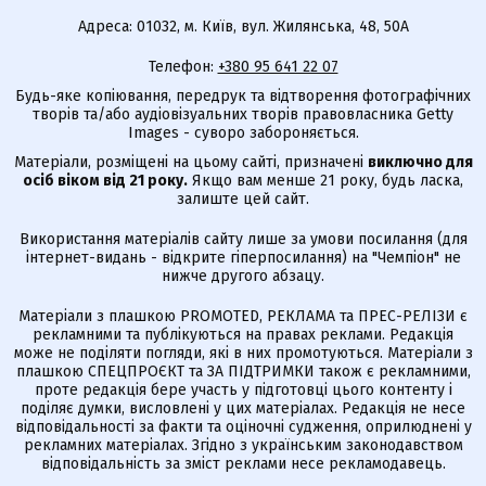
Адреса: 01032, м. Київ, вул. Жилянська, 48, 50А
Телефон:
+380 95 641 22 07
Будь-яке копіювання, передрук та відтворення фотографічних
творів та/або аудіовізуальних творів правовласника Getty
Images - суворо забороняється.
Матеріали, розміщені на цьому сайті, призначені
виключно для
осіб віком від 21 року.
Якщо вам менше 21 року, будь ласка,
залиште цей сайт.
Використання матеріалів сайту лише за умови посилання (для
інтернет-видань - відкрите гіперпосилання) на "Чемпіон" не
нижче другого абзацу.
Матеріали з плашкою PROMOTED, РЕКЛАМА та ПРЕС-РЕЛІЗИ є
рекламними та публікуються на правах реклами. Редакція
може не поділяти погляди, які в них промотуються. Матеріали з
плашкою СПЕЦПРОЄКТ та ЗА ПІДТРИМКИ також є рекламними,
проте редакція бере участь у підготовці цього контенту і
поділяє думки, висловлені у цих матеріалах. Редакція не несе
відповідальності за факти та оціночні судження, оприлюднені у
рекламних матеріалах. Згідно з українським законодавством
відповідальність за зміст реклами несе рекламодавець.