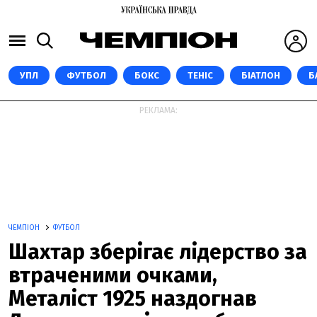
УПЛ
ФУТБОЛ
БОКС
ТЕНІС
БІАТЛОН
Б
РЕКЛАМА:
ЧЕМПІОН
ФУТБОЛ
Шахтар зберігає лідерство за
втраченими очками,
Металіст 1925 наздогнав