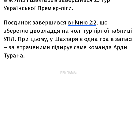
Української Прем'єр-ліги.
Поєдинок завершився
внічию 2:2
, що
зберегло двовладдя на чолі турнірної таблиці
УПЛ. При цьому, у Шахтаря є одна гра в запасі
– за втраченими лідирує саме команда Арди
Турана.
РЕКЛАМА: