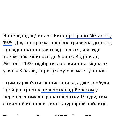
Напередодні Динамо Київ
програло Металісту
1925
. Друга поразка поспіль призвела до того,
що відставання киян від Полісся, яке йде
третім, збільшилося до 5 очок. Водночас,
Металіст 1925 підібрався до киян на відстань
усього 3 балів, і при цьому має матч у запасі.
І цим харків'яни скористалися, адже здобули
ще й розгромну
перемогу над Вересом
у
перенесеному дограванні матчу 15 туру, тим
самим обійшовши киян в турнірній таблиці.