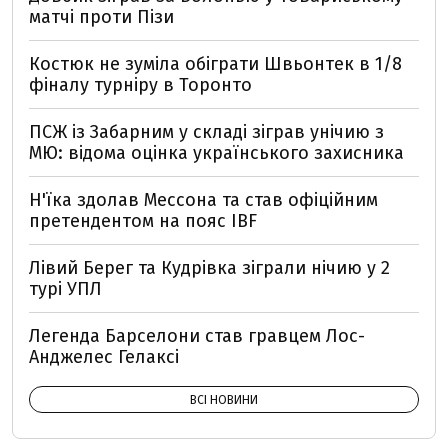
матчі проти Пізи
Костюк не зуміла обіграти Швьонтек в 1/8
фіналу турніру в Торонто
ПСЖ із Забарним у складі зіграв унічию з
МЮ: відома оцінка українського захисника
Н'їка здолав Мессона та став офіційним
претендентом на пояс IBF
Лівий Берег та Кудрівка зіграли нічию у 2
турі УПЛ
Легенда Барселони став гравцем Лос-
Анджелес Гелаксі
ВСІ НОВИНИ