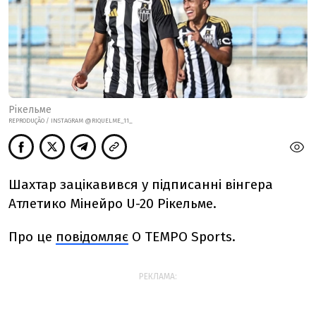
Рікельме
REPRODUÇÃO / INSTAGRAM @RIQUELME_11_
Шахтар зацікавився у підписанні вінгера
Атлетико Мінейро U-20 Рікельме.
Про це
повідомляє
O TEMPO Sports.
РЕКЛАМА: