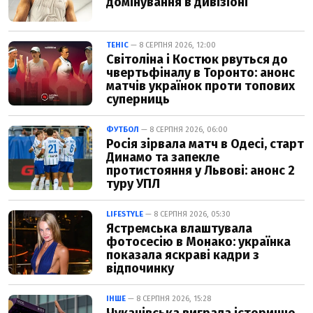
домінування в дивізіоні
ТЕНІС
— 8 СЕРПНЯ 2026, 12:00
Світоліна і Костюк рвуться до
чвертьфіналу в Торонто: анонс
матчів українок проти топових
суперниць
ФУТБОЛ
— 8 СЕРПНЯ 2026, 06:00
Росія зірвала матч в Одесі, старт
Динамо та запекле
протистояння у Львові: анонс 2
туру УПЛ
LIFESTYLE
— 8 СЕРПНЯ 2026, 05:30
Ястремська влаштувала
фотосесію в Монако: українка
показала яскраві кадри з
відпочинку
ІНШЕ
— 8 СЕРПНЯ 2026, 15:28