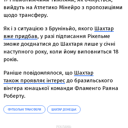
вийдуть на Атлетико Мінейро з пропозиціями
щодо трансферу.
Як і з ситуацією з Бруніньйо, якого
Шахтар
вже придбав
, у разі підписання Рікельме
зможе доєднатися до Шахтаря лише у січні
наступного року, коли йому виповниться 18
років.
Раніше повідомлялося, що
Шахтар
також
проявляє інтерес
до бразильського
вінгера юнацької команди Фламенго Раяна
Роберту.
ФУТБОЛЬНІ ТРАНСФЕРИ
ШАХТАР ДОНЕЦЬК
РЕКЛАМА: