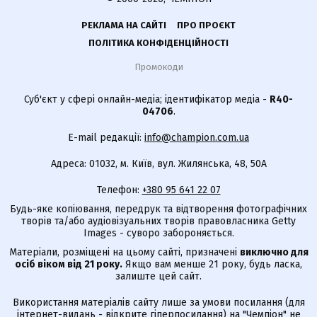
РЕКЛАМА НА САЙТІ
ПРО ПРОЄКТ
ПОЛІТИКА КОНФІДЕНЦІЙНОСТІ
Промокоди
Суб'єкт у сфері онлайн-медіа; ідентифікатор медіа -
R40-
04706
.
E-mail редакції:
info@champion.com.ua
Адреса: 01032, м. Київ, вул. Жилянська, 48, 50А
Телефон:
+380 95 641 22 07
Будь-яке копіювання, передрук та відтворення фотографічних
творів та/або аудіовізуальних творів правовласника Getty
Images - суворо забороняється.
Матеріали, розміщені на цьому сайті, призначені
виключно для
осіб віком від 21 року.
Якщо вам менше 21 року, будь ласка,
залиште цей сайт.
Використання матеріалів сайту лише за умови посилання (для
інтернет-видань - відкрите гіперпосилання) на "Чемпіон" не