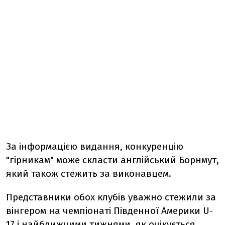
За інформацією видання, конкуренцію
"гірникам" може скласти англійський Борнмут,
який також стежить за виконавцем.
Представники обох клубів уважно стежили за
вінгером на чемпіонаті Південної Америки U-
17 і найближчими тижнями, як очікується,