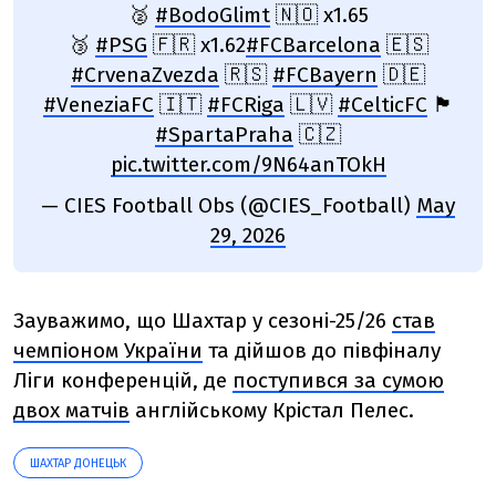
🥈
#BodoGlimt
🇳🇴 x1.65
🥉
#PSG
🇫🇷 x1.62
#FCBarcelona
🇪🇸
#CrvenaZvezda
🇷🇸
#FCBayern
🇩🇪
#VeneziaFC
🇮🇹
#FCRiga
🇱🇻
#CelticFC
🏴󠁧󠁢󠁳󠁣󠁴󠁿
#SpartaPraha
🇨🇿
pic.twitter.com/9N64anTOkH
— CIES Football Obs (@CIES_Football)
May
29, 2026
Зауважимо, що Шахтар у сезоні-25/26
став
чемпіоном України
та дійшов до півфіналу
Ліги конференцій, де
поступився за сумою
двох матчів
англійському Крістал Пелес.
ШАХТАР ДОНЕЦЬК