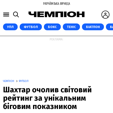
УПЛ
ФУТБОЛ
БОКС
ТЕНІС
БІАТЛОН
Б
РЕКЛАМА:
ЧЕМПІОН
ФУТБОЛ
Шахтар очолив світовий
рейтинг за унікальним
біговим показником