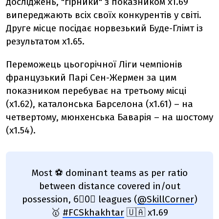
досліджень, "гірники"
з показником х1.69
випереджають всіх своїх конкурентів у світі.
Друге місце посідає норвезький Буде-Глімт із
результатом х1.65.
Переможець цьогорічної Ліги чемпіонів
французький Парі Сен-Жермен за цим
показником перебуває на третьому місці
(х1.62), каталонська Барселона (х1.61) – на
четвертому, мюнхенська Баварія – на шостому
(х1.54).
Most ⚽️ dominant teams as per ratio
between distance covered in/out
possession, 6⃣0⃣ leagues (
@SkillCorner
)
🥇
#FCSkhakhtar
🇺🇦 x1.69