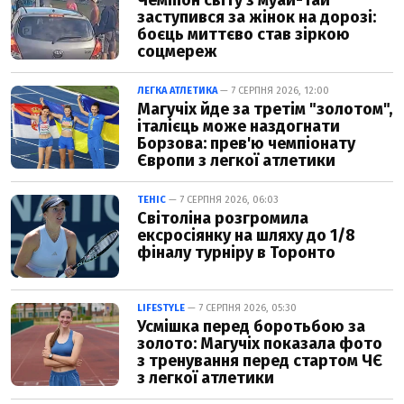
заступився за жінок на дорозі:
боєць миттєво став зіркою
соцмереж
ЛЕГКА АТЛЕТИКА
— 7 СЕРПНЯ 2026, 12:00
Магучіх йде за третім "золотом",
італієць може наздогнати
Борзова: прев'ю чемпіонату
Європи з легкої атлетики
ТЕНІС
— 7 СЕРПНЯ 2026, 06:03
Світоліна розгромила
ексросіянку на шляху до 1/8
фіналу турніру в Торонто
LIFESTYLE
— 7 СЕРПНЯ 2026, 05:30
Усмішка перед боротьбою за
золото: Магучіх показала фото
з тренування перед стартом ЧЄ
з легкої атлетики