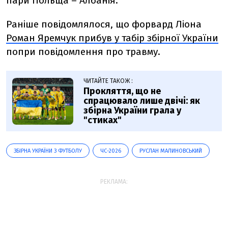
пари Польща – Албанія.
Раніше повідомлялося, що форвард Ліона
Роман Яремчук прибув у табір збірної України
попри повідомлення про травму.
ЧИТАЙТЕ ТАКОЖ :
Прокляття, що не
спрацювало лише двічі: як
збірна України грала у
"стиках"
ЗБІРНА УКРАЇНИ З ФУТБОЛУ
ЧС-2026
РУСЛАН МАЛИНОВСЬКИЙ
РЕКЛАМА: