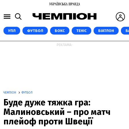
УПЛ
ФУТБОЛ
БОКС
ТЕНІС
БІАТЛОН
Б
РЕКЛАМА:
ЧЕМПІОН
ФУТБОЛ
Буде дуже тяжка гра:
Малиновський – про матч
плейоф проти Швеції