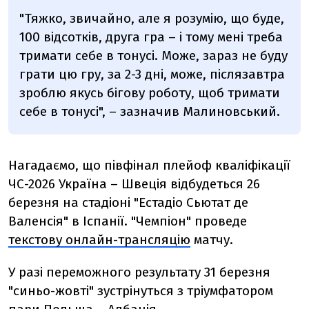
"Тяжко, звичайно, але я розумію, що буде,
100 відсотків, друга гра – і тому мені треба
тримати себе в тонусі. Може, зараз не буду
грати цю гру, за 2-3 дні, може, післязавтра
зроблю якусь бігову роботу, щоб тримати
себе в тонусі", – зазначив Малиновський.
Нагадаємо, що півфінал плейоф кваліфікації
ЧС-2026 Україна – Швеція відбудеться 26
березня на стадіоні "Естадіо Сьютат де
Валенсія" в Іспанії. "Чемпіон" проведе
текстову онлайн-трансляцію
матчу.
У разі переможного результату 31 березня
"синьо-жовті" зустрінуться з тріумфатором