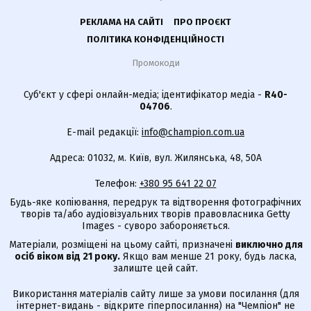
РЕКЛАМА НА САЙТІ
ПРО ПРОЄКТ
ПОЛІТИКА КОНФІДЕНЦІЙНОСТІ
Промокоди
Суб'єкт у сфері онлайн-медіа; ідентифікатор медіа -
R40-
04706
.
E-mail редакції:
info@champion.com.ua
Адреса: 01032, м. Київ, вул. Жилянська, 48, 50А
Телефон:
+380 95 641 22 07
Будь-яке копіювання, передрук та відтворення фотографічних
творів та/або аудіовізуальних творів правовласника Getty
Images - суворо забороняється.
Матеріали, розміщені на цьому сайті, призначені
виключно для
осіб віком від 21 року.
Якщо вам менше 21 року, будь ласка,
залиште цей сайт.
Використання матеріалів сайту лише за умови посилання (для
інтернет-видань - відкрите гіперпосилання) на "Чемпіон" не