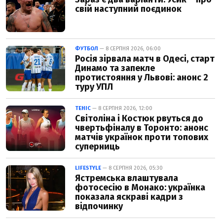
свій наступний поєдинок
ФУТБОЛ
— 8 СЕРПНЯ 2026, 06:00
Росія зірвала матч в Одесі, старт
Динамо та запекле
протистояння у Львові: анонс 2
туру УПЛ
ТЕНІС
— 8 СЕРПНЯ 2026, 12:00
Світоліна і Костюк рвуться до
чвертьфіналу в Торонто: анонс
матчів українок проти топових
суперниць
LIFESTYLE
— 8 СЕРПНЯ 2026, 05:30
Ястремська влаштувала
фотосесію в Монако: українка
показала яскраві кадри з
відпочинку