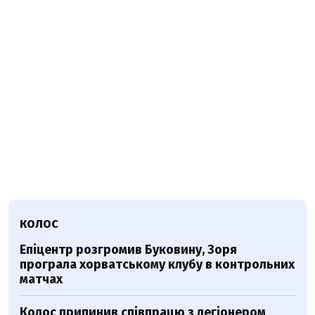
КОЛОС
Епіцентр розгромив Буковину, Зоря
програла хорватському клубу в контрольних
матчах
Колос припинив співпрацю з легіонером