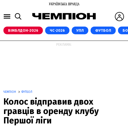
ВІМБЛДОН-2026
ЧС-2026
УПЛ
ФУТБОЛ
БО
РЕКЛАМА:
ЧЕМПІОН
ФУТБОЛ
Колос відправив двох
гравців в оренду клубу
Першої ліги