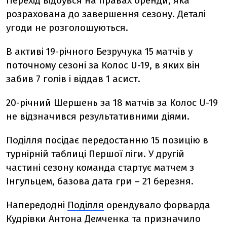
Перехід відбувся на правах оренди, яка
розрахована до завершення сезону. Деталі
угоди не розголошуються.
В активі 19-річного Безручука 15 матчів у
поточному сезоні за Колос U-19, в яких він
забив 7 голів і віддав 1 асист.
20-річний Шершень за 18 матчів за Колос U-19
не відзначився результативними діями.
Поділля посідає передостанню 15 позицію в
турнірній таблиці Першої ліги. У другій
частині сезону команда стартує матчем з
Інгульцем, базова дата гри – 21 березня.
Напередодні
Поділля
орендувало
форварда
Кудрівки Антона Демченка та призначило