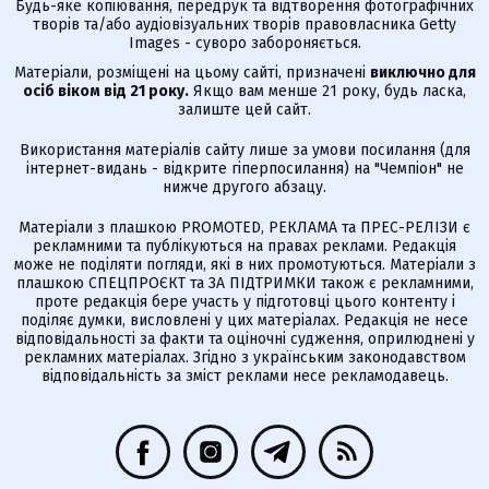
Будь-яке копіювання, передрук та відтворення фотографічних
творів та/або аудіовізуальних творів правовласника Getty
Images - суворо забороняється.
Матеріали, розміщені на цьому сайті, призначені
виключно для
осіб віком від 21 року.
Якщо вам менше 21 року, будь ласка,
залиште цей сайт.
Використання матеріалів сайту лише за умови посилання (для
інтернет-видань - відкрите гіперпосилання) на "Чемпіон" не
нижче другого абзацу.
Матеріали з плашкою PROMOTED, РЕКЛАМА та ПРЕС-РЕЛІЗИ є
рекламними та публікуються на правах реклами. Редакція
може не поділяти погляди, які в них промотуються. Матеріали з
плашкою СПЕЦПРОЄКТ та ЗА ПІДТРИМКИ також є рекламними,
проте редакція бере участь у підготовці цього контенту і
поділяє думки, висловлені у цих матеріалах. Редакція не несе
відповідальності за факти та оціночні судження, оприлюднені у
рекламних матеріалах. Згідно з українським законодавством
відповідальність за зміст реклами несе рекламодавець.