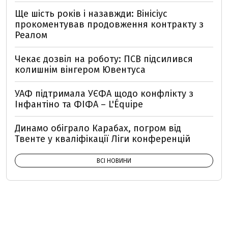
Ще шість років і назавжди: Вінісіус
прокоментував продовження контракту з
Реалом
Чекає дозвіл на роботу: ПСВ підсилився
колишнім вінгером Ювентуса
УАФ підтримала УЄФА щодо конфлікту з
Інфантіно та ФІФА – L'Équipe
Динамо обіграло Карабах, погром від
Твенте у кваліфікації Ліги конференцій
ВСІ НОВИНИ