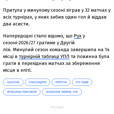
Притула у минулому сезоні зіграв у 32 матчах у
всіх турнірах, у яких забив один гол й віддав
два асисти.
Напередодні стало відомо, що
Рух
у
сезоні-2026/27 гратиме у Другій
лізі.
Минулий
сезон команда завершила на 14
місці в
турнірній таблиці УПЛ
та повинна була
грати в перехідних матчах за збереження
місця в еліті.
ОБОЛОНЬ
ОЛЕКСАНДРІЯ
ПРИТУЛА
РУХ ЛЬВІВ
ФУТБОЛЬНІ ТРАНСФЕРИ
ЧЕМПІОНАТ УКРАЇНИ, УПЛ
РЕКЛАМА: