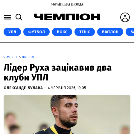
УПЛ
ФУТБОЛ
БОКС
ТЕНІС
БІАТЛОН
Б
ЧЕМПІОН
ФУТБОЛ
Лідер Руха зацікавив два
клуби УПЛ
ОЛЕКСАНДР БУЛАВА
— 4 ЧЕРВНЯ 2026, 19:05