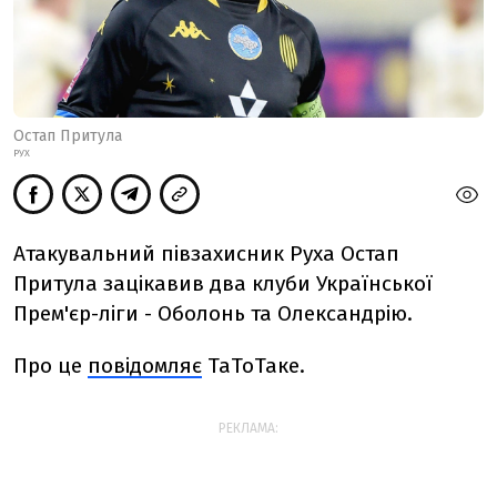
Остап Притула
РУХ
Атакувальний півзахисник Руха Остап
Притула зацікавив два клуби Української
Прем'єр-ліги -
Оболонь та Олександрію.
Про це
повідомляє
ТаТоТаке.
РЕКЛАМА: