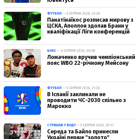
Ювентуса
ФУТБОЛ
— 5 СЕРПНЯ 2026, 23:26
Панатінаїкос розписав мирову з
ЦСКА, Аполлон здолав Бранн у
кваліфікації Ліги конференцій
БОКС
— 6 СЕРПНЯ 2026, 00:58
Ломаченко вручив чемпіонський
пояс WBO 22-річному Мейсону
ФУТБОЛ
— 5 СЕРПНЯ 2026, 21:26
В Іспанії закликали не
проводити ЧС-2030 спільно з
Марокко
СТРИБКИ У ВОДУ
— 5 СЕРПНЯ 2026, 20:17
Середа та Байло принесли
Україні перше "золото"