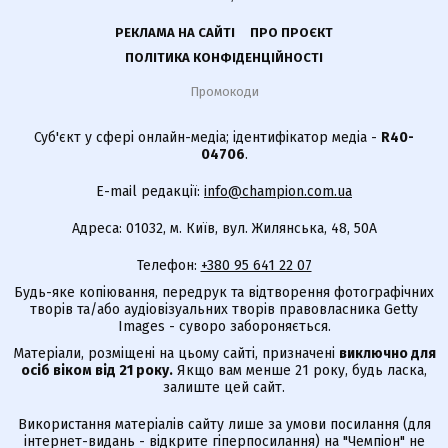
РЕКЛАМА НА САЙТІ
ПРО ПРОЄКТ
ПОЛІТИКА КОНФІДЕНЦІЙНОСТІ
Промокоди
Суб'єкт у сфері онлайн-медіа; ідентифікатор медіа -
R40-
04706
.
E-mail редакції:
info@champion.com.ua
Адреса: 01032, м. Київ, вул. Жилянська, 48, 50А
Телефон:
+380 95 641 22 07
Будь-яке копіювання, передрук та відтворення фотографічних
творів та/або аудіовізуальних творів правовласника Getty
Images - суворо забороняється.
Матеріали, розміщені на цьому сайті, призначені
виключно для
осіб віком від 21 року.
Якщо вам менше 21 року, будь ласка,
залиште цей сайт.
Використання матеріалів сайту лише за умови посилання (для
інтернет-видань - відкрите гіперпосилання) на "Чемпіон" не