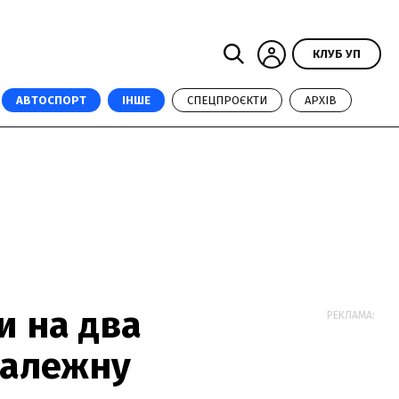
КЛУБ УП
АВТОСПОРТ
ІНШЕ
СПЕЦПРОЄКТИ
АРХІВ
и на два
РЕКЛАМА:
належну