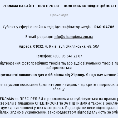
РЕКЛАМА НА САЙТІ
ПРО ПРОЄКТ
ПОЛІТИКА КОНФІДЕНЦІЙНОСТІ
Промокоди
Суб'єкт у сфері онлайн-медіа; ідентифікатор медіа -
R40-04706
.
E-mail редакції:
info@champion.com.ua
Адреса: 01032, м. Київ, вул. Жилянська, 48, 50А
Телефон:
+380 95 641 22 07
відтворення фотографічних творів та/або аудіовізуальних творів п
забороняється.
 призначені
виключно для осіб віком від 21 року.
Якщо вам менше 21
е за умови посилання (для інтернет-видань - відкрите гіперпосила
абзацу.
КЛАМА та ПРЕС-РЕЛІЗИ є рекламними та публікуються на правах р
Матеріали з плашкою СПЕЦПРОЄКТ та ЗА ПІДТРИМКИ також є реклам
є думки, висловлені у цих матеріалах. Редакція не несе відповідальн
алах. Згідно з українським законодавством відповідальність за зм