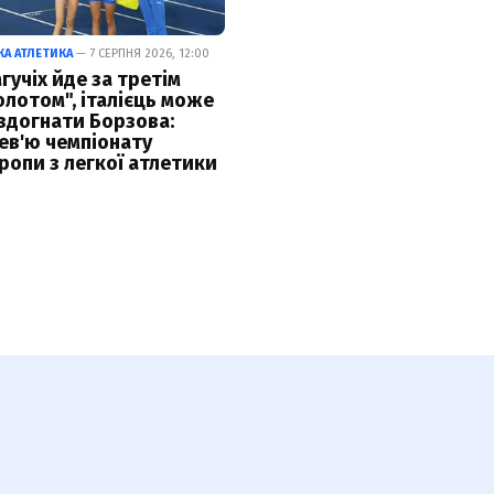
КА АТЛЕТИКА
— 7 СЕРПНЯ 2026, 12:00
гучіх йде за третім
олотом", італієць може
здогнати Борзова:
ев'ю чемпіонату
ропи з легкої атлетики