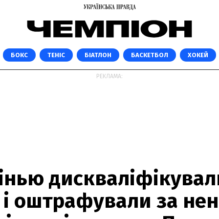
БОКС
ТЕНІС
БІАТЛОН
БАСКЕТБОЛ
ХОКЕЙ
РЕКЛАМА:
інью дискваліфікувал
і і оштрафували за не