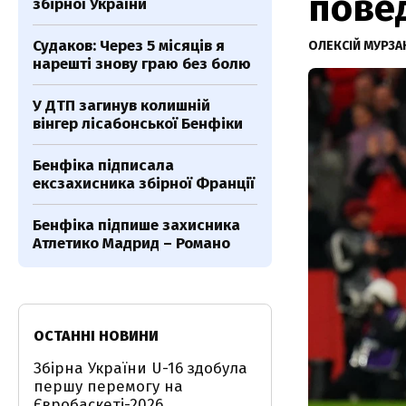
повед
збірної України
Судаков: Через 5 місяців я
ОЛЕКСІЙ МУРЗА
нарешті знову граю без болю
У ДТП загинув колишній
вінгер лісабонської Бенфіки
Бенфіка підписала
ексзахисника збірної Франції
Бенфіка підпише захисника
Атлетико Мадрид – Романо
ОСТАННІ НОВИНИ
Збірна України U-16 здобула
першу перемогу на
Євробаскеті-2026