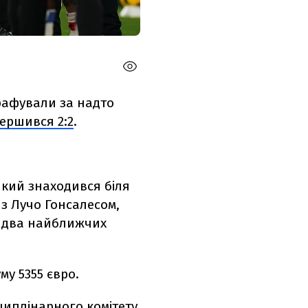
рафували за надто
ершився 2:2
.
який знаходився біля
з Лучо Гонсалесом,
 два найближчих
у 5355 євро.
циплінарного комітету