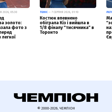
Я 2026, 05:30
ТЕНІС
— 7 СЕРПНЯ 2026, 01:10
ЛЕГ
ед
Костюк впевнено
Ма
а золото:
обіграла Кіз і вийшла в
"з
азала фото з
1/8 фіналу "тисячника" в
на
перед
Торонто
пр
 легкої
Єв
© 2000-2026, ЧЕМПІОН