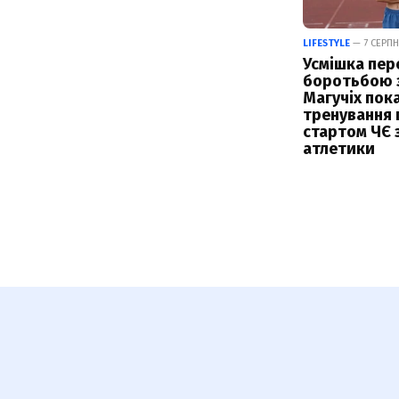
LIFESTYLE
— 7 СЕРПН
Усмішка пер
боротьбою з
Магучіх пок
тренування 
стартом ЧЄ з
атлетики