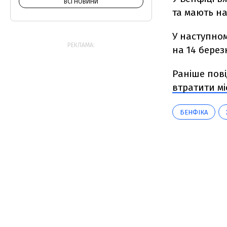
ВСІ НОВИНИ
та мають н
У наступном
РЕКЛАМА:
на 14 берез
Раніше пов
втратити мі
БЕНФІКА