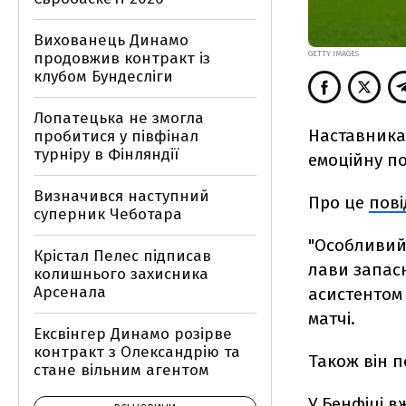
Вихованець Динамо
продовжив контракт із
GETTY IMAGES
клубом Бундесліги
Лопатецька не змогла
Наставника
пробитися у півфінал
турніру в Фінляндії
емоційну по
Визначився наступний
Про це
пов
суперник Чеботара
"Особливий"
Крістал Пелес підписав
лави запасн
колишнього захисника
Арсенала
асистентом
матчі.
Ексвінгер Динамо розірве
контракт з Олександрію та
Також він п
стане вільним агентом
У Бенфіці в