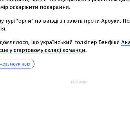
амір оскаржити покарання.
у турі "орли" на виїзді зіграють проти Ароуки. 
ня.
ідомлялося, що український голкіпер Бенфіки
Ана
сце у стартовому складі команди
.
ЖОЗЕ МОУРІНЬЮ
РЕКЛАМА: