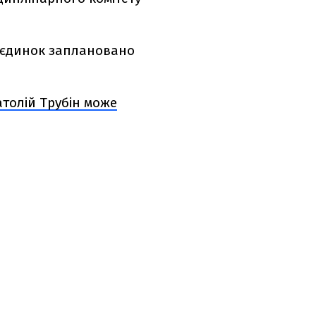
Поєдинок заплановано
толій Трубін може