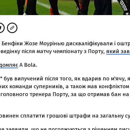
 Бенфіки Жозе Моурінью дискваліфікували і ошт
ведінку після матчу чемпіонату з Порту,
який зав
ідомляє
A Bola.
 був вилучений після того, як вдарив по м'ячу, 
их команди суперників, а також мав конфліктом 
 головного тренера Порту, за що отримав бан
на
овинен сплатити грошові штрафи на загальну сум
же заявили, що не погоджуються з рішенням дис