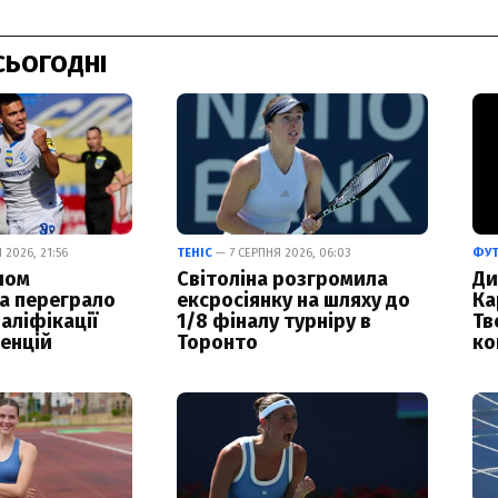
СЬОГОДНІ
2026, 21:56
ТЕНІС
— 7 СЕРПНЯ 2026, 06:03
ФУ
лом
Світоліна розгромила
Ди
а переграло
ексросіянку на шляху до
Ка
аліфікації
1/8 фіналу турніру в
Тв
енцій
Торонто
ко