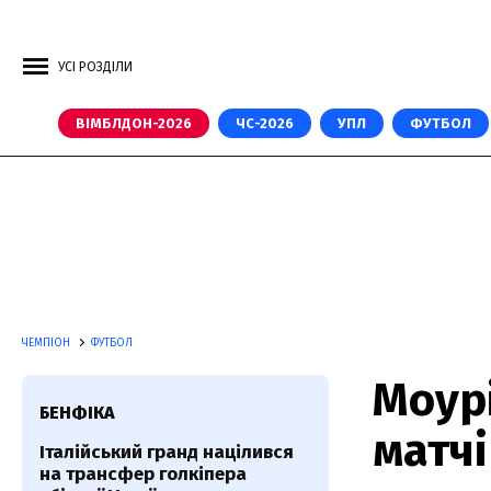
УСІ РОЗДІЛИ
ВІМБЛДОН-2026
ЧС-2026
УПЛ
ФУТБОЛ
ЧЕМПІОН
ФУТБОЛ
Моур
БЕНФІКА
матч
Італійський гранд націлився
на трансфер голкіпера